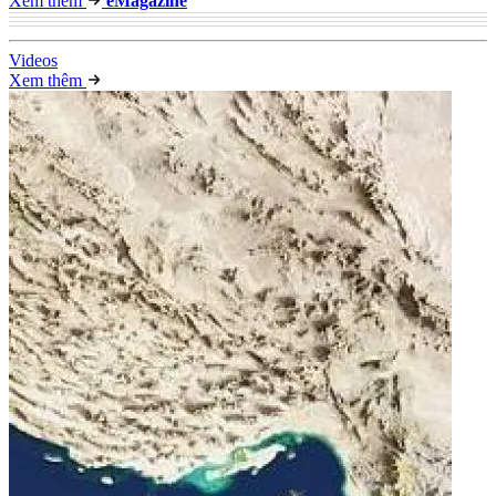
Xem thêm
e
Magazine
Video
s
Xem thêm