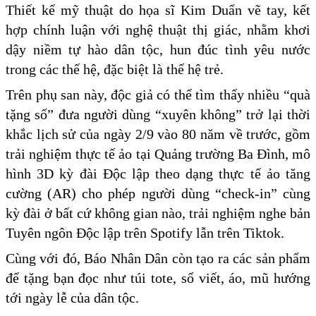
Thiết kế mỹ thuật do họa sĩ Kim Duẩn vẽ tay, kết
hợp chính luận với nghệ thuật thị giác, nhằm khơi
dậy niềm tự hào dân tộc, hun đúc tình yêu nước
trong các thế hệ, đặc biệt là thế hệ trẻ.
Trên phụ san này, độc giả có thể tìm thấy nhiều “quà
tặng số” đưa người dùng “xuyên không” trở lại thời
khắc lịch sử của ngày 2/9 vào 80 năm về trước, gồm
trải nghiệm thực tế ảo tại Quảng trường Ba Đình, mô
hình 3D kỳ đài Độc lập theo dạng thực tế ảo tăng
cường (AR) cho phép người dùng “check-in” cùng
kỳ đài ở bất cứ không gian nào, trải nghiệm nghe bản
Tuyên ngôn Độc lập trên Spotify lẫn trên Tiktok.
Cùng với đó, Báo Nhân Dân còn tạo ra các sản phẩm
để tặng bạn đọc như túi tote, sổ viết, áo, mũ hướng
tới ngày lễ của dân tộc.