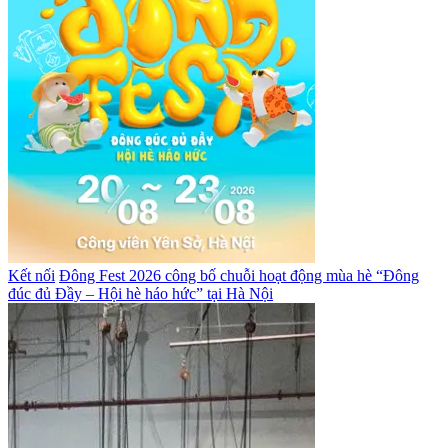
Kết nối
Đông Fest 2026 công bố chuỗi hoạt động mùa hè “Đông
đúc đủ Đầy – Hội hè háo hức” tại Hà Nội