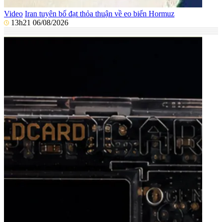
Video
Iran tuyên bố đạt thỏa thuận về eo biển Hormuz
13h21 06/08/2026