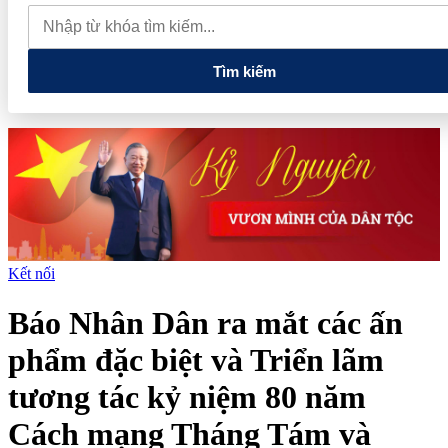
chỉ các cửa hàng rau củ quả sạch tại Hà Nội
AI từ công cụ hỗ
trợ đến nâng cao năng lực vận hành và quản trị rủi ro của doanh
nghiệp
Tìm kiếm
Kết nối
Báo Nhân Dân ra mắt các ấn
phẩm đặc biệt và Triển lãm
tương tác kỷ niệm 80 năm
Cách mạng Tháng Tám và