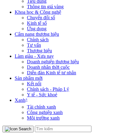
Tiêu dùng
Thông tin giá vàng
Khoa học & Công nghệ
Chuyển đổi số
Kinh tế số
Ứng dụng
Cẩm nang thương hiệu
Chính sách
Tư vấn
Thương hiệu
Làm giàu - Xưa nay
Doanh nghiệp thương hiệu
Doanh nhân thời cuộc
Diễn đàn Kinh tế tư nhân
Sản phẩm mới
Kết nối
Chính sách - Pháp Lý
Y tế - Sức khoẻ
+
Xanh
Tài chính xanh
Công nghiệp xanh
Môi trường xanh