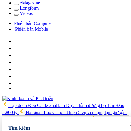
e
Magazine
Long
f
orm
Video
s
Phiên bản Computer
Phiên bản Mobile
Tập đoàn Đèo Cả đề xuất làm Dự án hầm đường bộ Tam Đảo
5.800 tỷ
Hải quan Lào Cai phát hiện 5 vụ vi phạm, tạm giữ gần
700 kg thực phẩm và nhiều điện thoại nhập lậu
Lan tỏa văn hóa
kinh doanh, tìm kiếm doanh nghiệp tiêu biểu trên toàn quốc
Địa
Tìm kiếm