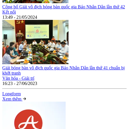
Công bố Giải vô địch bóng bàn quốc gia Báo Nhân Dân lần thứ 42
Kết nối
13:49 - 21/05/2024
Giải bóng bàn vô địch quốc gia Báo Nhân Dân lần thứ 41 chuẩn bị
khởi tranh
Văn hóa - Giải trí
16:23 - 27/06/2023
Long
f
orm
Xem thêm