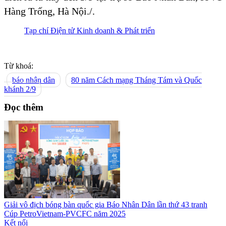
Hàng Trống, Hà Nội./.
Tạp chí Điện tử Kinh doanh & Phát triển
Từ khoá:
báo nhân dân
80 năm Cách mạng Tháng Tám và Quốc
khánh 2/9
Đọc thêm
Giải vô địch bóng bàn quốc gia Báo Nhân Dân lần thứ 43 tranh
Cúp PetroVietnam-PVCFC năm 2025
Kết nối