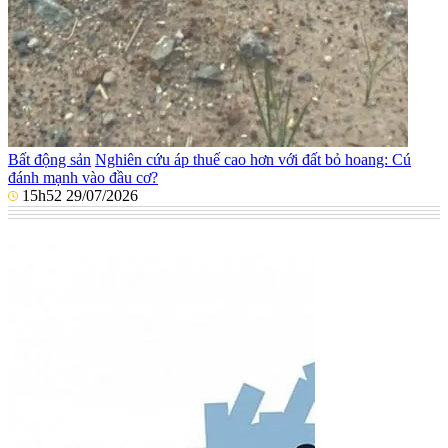
Bất động sản
Nghiên cứu áp thuế cao hơn với đất bỏ hoang: Cú
đánh mạnh vào đầu cơ?
15h52 29/07/2026