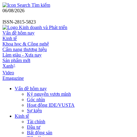
Tìm kiếm
06/08/2026
ISSN-2815-5823
Vấn đề hôm nay
Kinh tế
Khoa học & Công nghệ
Cẩm nang thương hiệu
Làm giàu - Xưa nay
Sản phẩm mới
+
Xanh
Video
Emagazine
Vấn đề hôm nay
Kỷ nguyên vươn mình
Góc nhìn
Hoạt động IDE/VUSTA
Sự kiện
Kinh tế
Tài chính
Đầu tư
Bất động sản