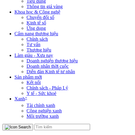
Tiêu dùng
Thông tin giá vàng
Khoa học & Công nghệ
Chuyển đổi số
Kinh tế số
Ứng dụng
Cẩm nang thương hiệu
Chính sách
Tư vấn
Thương hiệu
Làm giàu - Xưa nay
Doanh nghiệp thương hiệu
Doanh nhân thời cuộc
Diễn đàn Kinh tế tư nhân
Sản phẩm mới
Kết nối
Chính sách - Pháp Lý
Y tế - Sức khoẻ
+
Xanh
Tài chính xanh
Công nghiệp xanh
Môi trường xanh