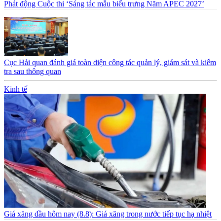
Phát động Cuộc thi ‘Sáng tác mẫu biểu trưng Năm APEC 2027’
Cục Hải quan đánh giá toàn diện công tác quản lý, giám sát và kiểm
tra sau thông quan
Kinh tế
Giá xăng dầu hôm nay (8.8): Giá xăng trong nước tiếp tục hạ nhiệt