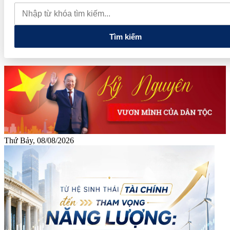
tiêu hôm nay 8/8: Tiếp tục trầm lắng, giằng co ở 138-141.000
đồng/kg
Giá cà phê hôm nay 8/8: Thị trường lao dốc mất mốc
100.000 đồng/kg
Tìm kiếm
Thứ Bảy,
08/08/2026