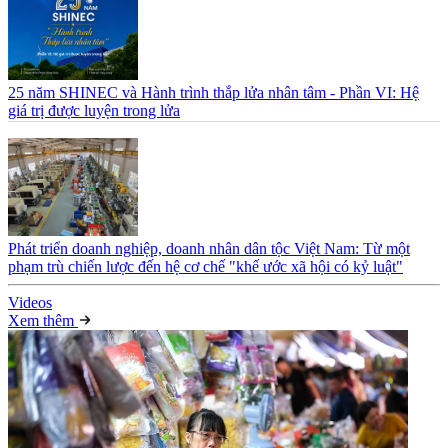
25 năm SHINEC và Hành trình thắp lửa nhân tâm - Phần VI: Hệ
giá trị được luyện trong lửa
Phát triển doanh nghiệp, doanh nhân dân tộc Việt Nam: Từ một
phạm trù chiến lược đến hệ cơ chế "khế ước xã hội có kỷ luật"
Video
s
Xem thêm