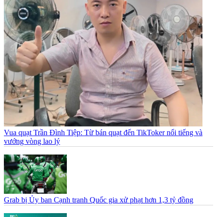
Vua quạt Trần Đình Tiệp: Từ bán quạt đến TikToker nổi tiếng và
vướng vòng lao lý
Grab bị Ủy ban Cạnh tranh Quốc gia xử phạt hơn 1,3 tỷ đồng