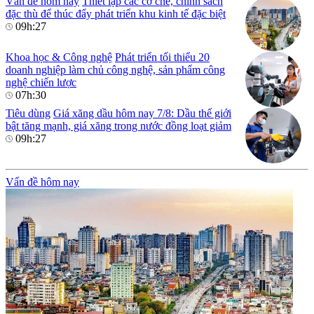
Vấn đề hôm nay
Thiết lập các cơ chế, chính sách
đặc thù để thúc đẩy phát triển khu kinh tế đặc biệt
09h:27
Khoa học & Công nghệ
Phát triển tối thiểu 20
doanh nghiệp làm chủ công nghệ, sản phẩm công
nghệ chiến lược
07h:30
Tiêu dùng
Giá xăng dầu hôm nay 7/8: Dầu thế giới
bật tăng mạnh, giá xăng trong nước đồng loạt giảm
09h:27
Vấn đề hôm nay