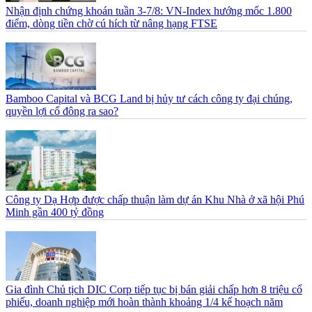
Nhận định chứng khoán tuần 3-7/8: VN-Index hướng mốc 1.800
điểm, dòng tiền chờ cú hích từ nâng hạng FTSE
Bamboo Capital và BCG Land bị hủy tư cách công ty đại chúng,
quyền lợi cổ đông ra sao?
Công ty Dạ Hợp được chấp thuận làm dự án Khu Nhà ở xã hội Phú
Minh gần 400 tỷ đồng
Gia đình Chủ tịch DIC Corp tiếp tục bị bán giải chấp hơn 8 triệu cổ
phiếu, doanh nghiệp mới hoàn thành khoảng 1/4 kế hoạch năm