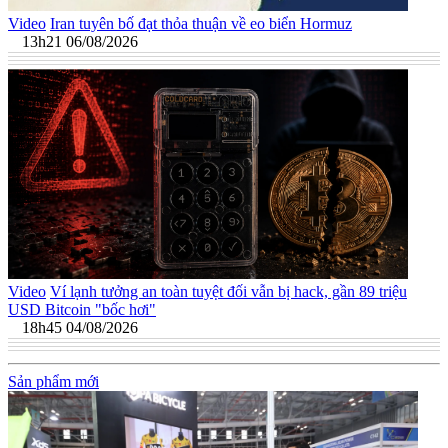
Video
Iran tuyên bố đạt thỏa thuận về eo biển Hormuz
13h21 06/08/2026
Video
Ví lạnh tưởng an toàn tuyệt đối vẫn bị hack, gần 89 triệu
USD Bitcoin "bốc hơi"
18h45 04/08/2026
Sản phẩm mới