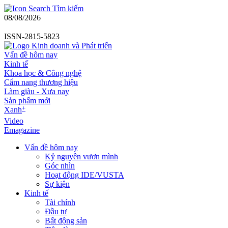
Tìm kiếm
08/08/2026
ISSN-2815-5823
Vấn đề hôm nay
Kinh tế
Khoa học & Công nghệ
Cẩm nang thương hiệu
Làm giàu - Xưa nay
Sản phẩm mới
+
Xanh
Video
Emagazine
Vấn đề hôm nay
Kỷ nguyên vươn mình
Góc nhìn
Hoạt động IDE/VUSTA
Sự kiện
Kinh tế
Tài chính
Đầu tư
Bất động sản