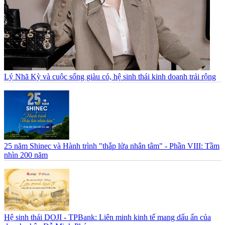
Lý Nhã Kỳ và cuộc sống giàu có, hệ sinh thái kinh doanh trải rộng
25 năm Shinec và Hành trình "thắp lửa nhân tâm" - Phần VIII: Tầm
nhìn 200 năm
Hệ sinh thái DOJI - TPBank: Liên minh kinh tế mang dấu ấn của