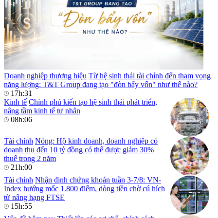
Doanh nghiệp thương hiệu
Từ hệ sinh thái tài chính đến tham vọng
năng lượng: T&T Group đang tạo "đòn bẩy vốn" như thế nào?
17h:31
Kinh tế
Chính phủ kiến tạo hệ sinh thái phát triển,
nâng tầm kinh tế tư nhân
08h:06
Tài chính
Nóng: Hộ kinh doanh, doanh nghiệp có
doanh thu đến 10 tỷ đồng có thể được giảm 30%
thuế trong 2 năm
21h:00
Tài chính
Nhận định chứng khoán tuần 3-7/8: VN-
Index hướng mốc 1.800 điểm, dòng tiền chờ cú hích
từ nâng hạng FTSE
15h:55