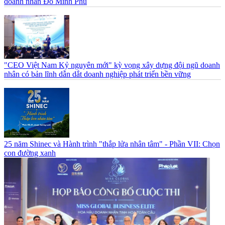
doanh nhân Đỗ Minh Phú
"CEO Việt Nam Kỷ nguyên mới" kỳ vọng xây dựng đội ngũ doanh
nhân có bản lĩnh dẫn dắt doanh nghiệp phát triển bền vững
25 năm Shinec và Hành trình "thắp lửa nhân tâm" - Phần VII: Chọn
con đường xanh