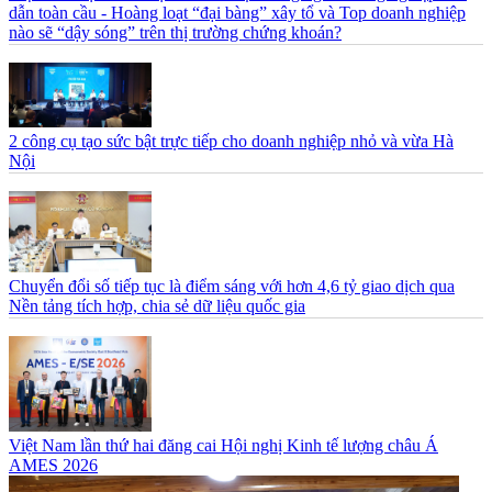
dẫn toàn cầu - Hoàng loạt “đại bàng” xây tổ và Top doanh nghiệp
nào sẽ “dậy sóng” trên thị trường chứng khoán?
2 công cụ tạo sức bật trực tiếp cho doanh nghiệp nhỏ và vừa Hà
Nội
Chuyển đổi số tiếp tục là điểm sáng với hơn 4,6 tỷ giao dịch qua
Nền tảng tích hợp, chia sẻ dữ liệu quốc gia
Việt Nam lần thứ hai đăng cai Hội nghị Kinh tế lượng châu Á
AMES 2026