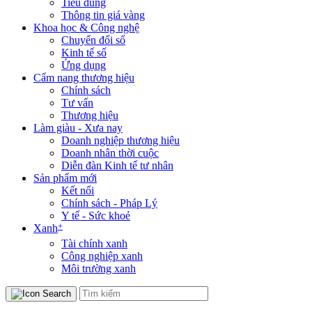
Tiêu dùng
Thông tin giá vàng
Khoa học & Công nghệ
Chuyển đổi số
Kinh tế số
Ứng dụng
Cẩm nang thương hiệu
Chính sách
Tư vấn
Thương hiệu
Làm giàu - Xưa nay
Doanh nghiệp thương hiệu
Doanh nhân thời cuộc
Diễn đàn Kinh tế tư nhân
Sản phẩm mới
Kết nối
Chính sách - Pháp Lý
Y tế - Sức khoẻ
+
Xanh
Tài chính xanh
Công nghiệp xanh
Môi trường xanh