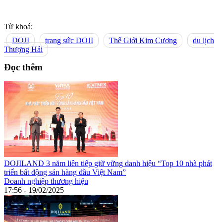
Từ khoá:
DOJI
trang sức DOJI
Thế Giới Kim Cương
du lịch
Thượng Hải
Đọc thêm
DOJILAND 3 năm liên tiếp giữ vững danh hiệu “Top 10 nhà phát
triển bất động sản hàng đầu Việt Nam”
Doanh nghiệp thương hiệu
17:56 - 19/02/2025