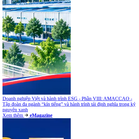
Doanh nghiệp Việt và hành trình ESG - Phần VIII: AMACCAO -
Tập đoàn đa ngành “kín tiếng” và hành trình tái định nghĩa trong kỷ
nguyên xanh
Xem thêm
e
Magazine