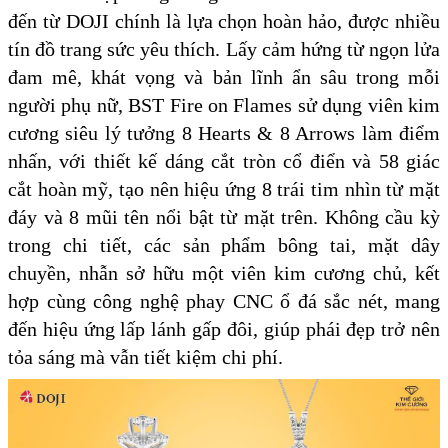
đến từ DOJI chính là lựa chọn hoàn hảo, được nhiều
tín đồ trang sức yêu thích. Lấy cảm hứng từ ngọn lửa
đam mê, khát vọng và bản lĩnh ẩn sâu trong mỗi
người phụ nữ, BST Fire on Flames sử dụng viên kim
cương siêu lý tưởng 8 Hearts & 8 Arrows làm điểm
nhấn, với thiết kế dáng cắt tròn cổ điển và 58 giác
cắt hoàn mỹ, tạo nên hiệu ứng 8 trái tim nhìn từ mặt
đáy và 8 mũi tên nổi bật từ mặt trên. Không cầu kỳ
trong chi tiết, các sản phẩm bông tai, mặt dây
chuyền, nhẫn sở hữu một viên kim cương chủ, kết
hợp cùng công nghệ phay CNC ổ đá sắc nét, mang
đến hiệu ứng lấp lánh gấp đôi, giúp phái đẹp trở nên
tỏa sáng mà vẫn tiết kiệm chi phí.