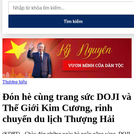
VIII: AMACCAO - Tập đoàn đa ngành “kín tiếng” và hành trình tái
định nghĩa trong kỷ nguyên xanh
Moscow ra mắt 'Moscow
MICE Rewards': Đòn bẩy mới cho doanh nghiệp du lịch Việt Nam
Tìm kiếm
Thương hiệu
Đón hè cùng trang sức DOJI và
Thế Giới Kim Cương, rinh
chuyến du lịch Thượng Hải
(KDPT)
- Chào đón những ngày hè ngập nắng vàng, DOJI