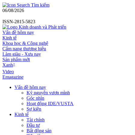
Tìm kiếm
06/08/2026
ISSN-2815-5823
Vấn đề hôm nay
Kinh tế
Khoa học & Công nghệ
Cẩm nang thương hiệu
Làm giàu - Xưa nay
Sản phẩm mới
+
Xanh
Video
Emagazine
Vấn đề hôm nay
Kỷ nguyên vươn mình
Góc nhìn
Hoạt động IDE/VUSTA
Sự kiện
Kinh tế
Tài chính
Đầu tư
Bất động sản