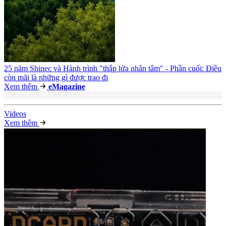
25 năm Shinec và Hành trình "thắp lửa nhân tâm" - Phần cuối: Điều
còn mãi là những gì được trao đi
Xem thêm
e
Magazine
Video
s
Xem thêm