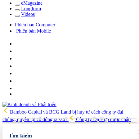
e
Magazine
Long
f
orm
Video
s
Phiên bản Computer
Phiên bản Mobile
Bamboo Capital và BCG Land bị hủy tư cách công ty đại
chúng, quyền lợi cổ đông ra sao?
Công ty Dạ Hợp được chấp
thuận làm dự án Khu Nhà ở xã hội Phú Minh gần 400 tỷ đồng
Gia đình Chủ tịch DIC Corp tiếp tục bị bán giải chấp hơn 8 triệu cổ
Tìm kiếm