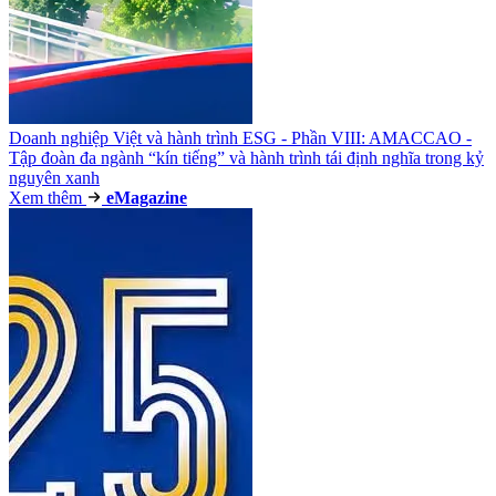
Doanh nghiệp Việt và hành trình ESG - Phần VIII: AMACCAO -
Tập đoàn đa ngành “kín tiếng” và hành trình tái định nghĩa trong kỷ
nguyên xanh
Xem thêm
e
Magazine