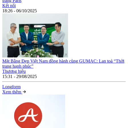
trang Paris
Kết nối
18:26 - 06/10/2025
Mặt Bằng Đẹp Việt Nam đồng hành cùng GUMAC: Lan toả “Thời
trang hạnh phúc”
Thương hiệu
15:31 - 29/08/2025
Long
f
orm
Xem thêm