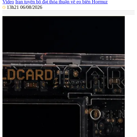
Video
Iran tuyên bố đạt thỏa thuận về eo biển Hormuz
13h21 06/08/2026