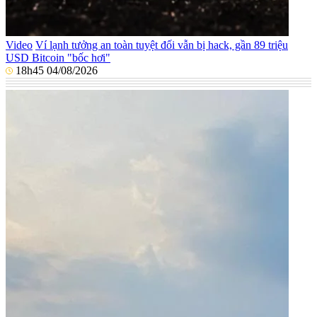
Video
Ví lạnh tưởng an toàn tuyệt đối vẫn bị hack, gần 89 triệu
USD Bitcoin "bốc hơi"
18h45 04/08/2026