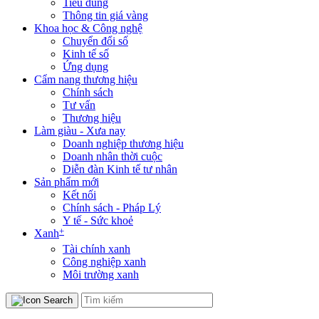
Tiêu dùng
Thông tin giá vàng
Khoa học & Công nghệ
Chuyển đổi số
Kinh tế số
Ứng dụng
Cẩm nang thương hiệu
Chính sách
Tư vấn
Thương hiệu
Làm giàu - Xưa nay
Doanh nghiệp thương hiệu
Doanh nhân thời cuộc
Diễn đàn Kinh tế tư nhân
Sản phẩm mới
Kết nối
Chính sách - Pháp Lý
Y tế - Sức khoẻ
+
Xanh
Tài chính xanh
Công nghiệp xanh
Môi trường xanh