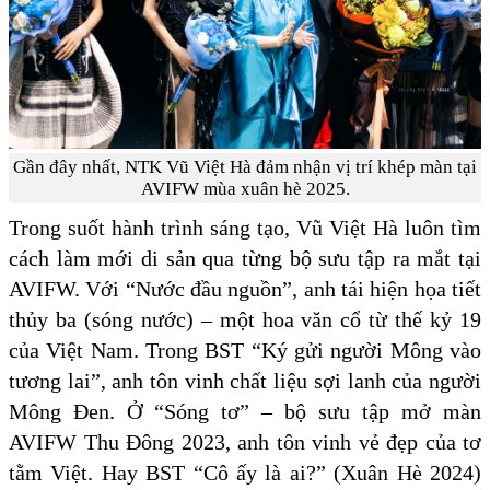
Gần đây nhất, NTK Vũ Việt Hà đảm nhận vị trí khép màn tại
AVIFW mùa xuân hè 2025.
Trong suốt hành trình sáng tạo, Vũ Việt Hà luôn tìm
cách làm mới di sản qua từng bộ sưu tập ra mắt tại
AVIFW. Với “Nước đầu nguồn”, anh tái hiện họa tiết
thủy ba (sóng nước) – một hoa văn cổ từ thế kỷ 19
của Việt Nam. Trong BST “Ký gửi người Mông vào
tương lai”, anh tôn vinh chất liệu sợi lanh của người
Mông Đen. Ở “Sóng tơ” – bộ sưu tập mở màn
AVIFW Thu Đông 2023, anh tôn vinh vẻ đẹp của tơ
tằm Việt. Hay BST “Cô ấy là ai?” (Xuân Hè 2024)