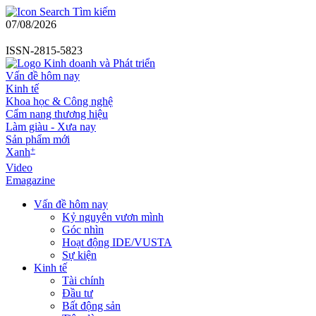
Tìm kiếm
07/08/2026
ISSN-2815-5823
Vấn đề hôm nay
Kinh tế
Khoa học & Công nghệ
Cẩm nang thương hiệu
Làm giàu - Xưa nay
Sản phẩm mới
+
Xanh
Video
Emagazine
Vấn đề hôm nay
Kỷ nguyên vươn mình
Góc nhìn
Hoạt động IDE/VUSTA
Sự kiện
Kinh tế
Tài chính
Đầu tư
Bất động sản