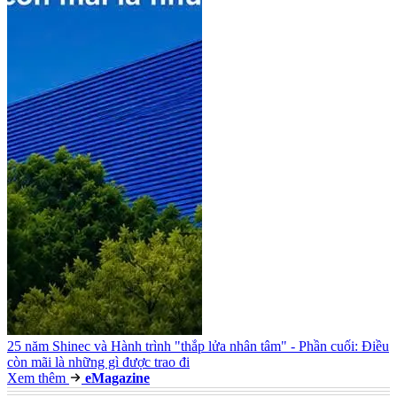
25 năm Shinec và Hành trình "thắp lửa nhân tâm" - Phần cuối: Điều
còn mãi là những gì được trao đi
Xem thêm
e
Magazine