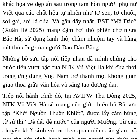
khắc họa vẻ đẹp ẩn sâu trong tâm hồn người phụ nữ
Việt qua các chất liệu tự nhiên như tơ sen, tơ chuối,
sợi gai, sợi lá dứa. Và gần đây nhất, BST “Mã Đáo”
(Xuân Hè 2025) mang đậm hơi thở phiên chợ ngựa
Bắc Hà, sử dụng lanh thô, chàm nhuộm tay và hàng
nút thủ công của người Dao Đầu Bằng.
Những bộ sưu tập nối tiếp nhau đã minh chứng cho
bước tiến vượt bậc của NTK Vũ Việt Hà khi đưa thời
trang ứng dụng Việt Nam trở thành một không gian
giao thoa giữa văn hóa và sáng tạo đương đại.
Tiếp nối hành trình đó, tại AVIFW Thu Đông 2025,
NTK Vũ Việt Hà sẽ mang đến giới thiệu bộ Bộ sưu
tập “Khởi Nguồn Thuần Khiết”, được lấy cảm hứng
từ sử thi “Đẻ đất đẻ nước” của người Mường. Từ câu
chuyện khởi sinh vũ trụ theo quan niệm dân gian, bộ