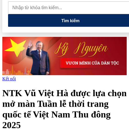
phiếu, doanh nghiệp mới hoàn thành khoảng 1/4 kế hoạch năm
Giá vàng sáng nay (7/8): Vàng SJC quay đầu giảm sâu
Thiết lập
các cơ chế, chính sách đặc thù để thúc đẩy phát triển khu kinh tế đặc
biệt
Tìm kiếm
Kết nối
NTK Vũ Việt Hà được lựa chọn
mở màn Tuần lễ thời trang
quốc tế Việt Nam Thu đông
2025