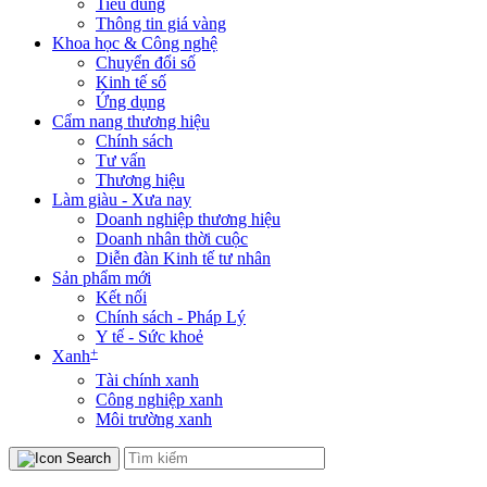
Tiêu dùng
Thông tin giá vàng
Khoa học & Công nghệ
Chuyển đổi số
Kinh tế số
Ứng dụng
Cẩm nang thương hiệu
Chính sách
Tư vấn
Thương hiệu
Làm giàu - Xưa nay
Doanh nghiệp thương hiệu
Doanh nhân thời cuộc
Diễn đàn Kinh tế tư nhân
Sản phẩm mới
Kết nối
Chính sách - Pháp Lý
Y tế - Sức khoẻ
+
Xanh
Tài chính xanh
Công nghiệp xanh
Môi trường xanh