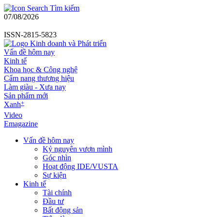
Tìm kiếm
07/08/2026
ISSN-2815-5823
Vấn đề hôm nay
Kinh tế
Khoa học & Công nghệ
Cẩm nang thương hiệu
Làm giàu - Xưa nay
Sản phẩm mới
+
Xanh
Video
Emagazine
Vấn đề hôm nay
Kỷ nguyên vươn mình
Góc nhìn
Hoạt động IDE/VUSTA
Sự kiện
Kinh tế
Tài chính
Đầu tư
Bất động sản