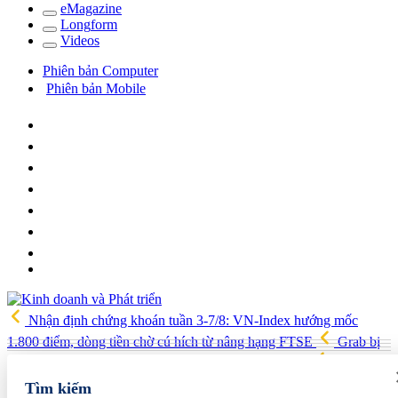
e
Magazine
Long
f
orm
Video
s
Phiên bản Computer
Phiên bản Mobile
Nhận định chứng khoán tuần 3-7/8: VN-Index hướng mốc
1.800 điểm, dòng tiền chờ cú hích từ nâng hạng FTSE
Grab bị
Ủy ban Cạnh tranh Quốc gia xử phạt hơn 1,3 tỷ đồng
Tản văn:
Về xứ hoa
Capital Square: Dấu ấn khai mở chuẩn sống tích hợp
Tìm kiếm