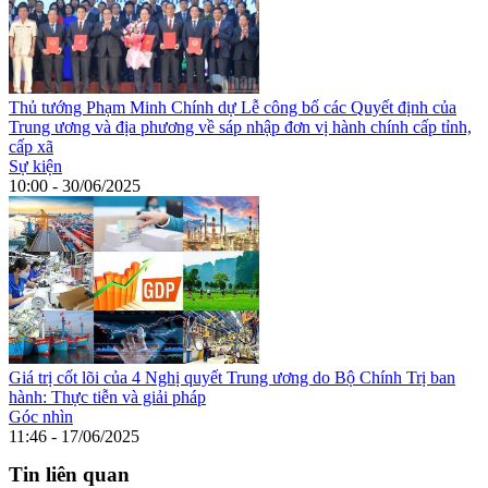
Thủ tướng Phạm Minh Chính dự Lễ công bố các Quyết định của
Trung ương và địa phương về sáp nhập đơn vị hành chính cấp tỉnh,
cấp xã
Sự kiện
10:00 - 30/06/2025
Giá trị cốt lõi của 4 Nghị quyết Trung ương do Bộ Chính Trị ban
hành: Thực tiễn và giải pháp
Góc nhìn
11:46 - 17/06/2025
Tin liên quan