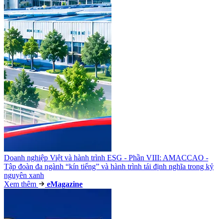
Doanh nghiệp Việt và hành trình ESG - Phần VIII: AMACCAO -
Tập đoàn đa ngành “kín tiếng” và hành trình tái định nghĩa trong kỷ
nguyên xanh
Xem thêm
e
Magazine