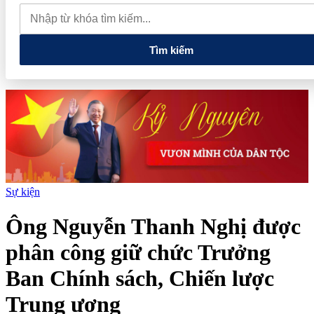
được vinh danh tại Dot Property Vietnam 2026
Bamboo Capital
và BCG Land bị hủy tư cách công ty đại chúng, quyền lợi cổ đông
ra sao?
Tìm kiếm
Sự kiện
Ông Nguyễn Thanh Nghị được
phân công giữ chức Trưởng
Ban Chính sách, Chiến lược
Trung ương