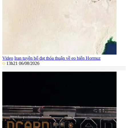
Video
Iran tuyên bố đạt thỏa thuận về eo biển Hormuz
13h21 06/08/2026