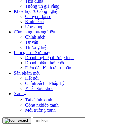
Tiêu dùng
Thông tin giá vàng
Khoa học & Công nghệ
Chuyển đổi số
Kinh tế số
Ứng dụng
Cẩm nang thương hiệu
Chính sách
Tư vấn
Thương hiệu
Làm giàu - Xưa nay
Doanh nghiệp thương hiệu
Doanh nhân thời cuộc
Diễn đàn Kinh tế tư nhân
Sản phẩm mới
Kết nối
Chính sách - Pháp Lý
Y tế - Sức khoẻ
+
Xanh
Tài chính xanh
Công nghiệp xanh
Môi trường xanh