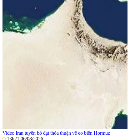
Video
Iran tuyên bố đạt thỏa thuận về eo biển Hormuz
13h21 06/08/2026