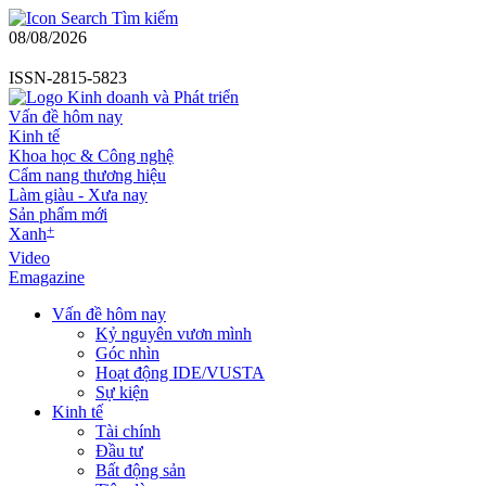
Tìm kiếm
08/08/2026
ISSN-2815-5823
Vấn đề hôm nay
Kinh tế
Khoa học & Công nghệ
Cẩm nang thương hiệu
Làm giàu - Xưa nay
Sản phẩm mới
+
Xanh
Video
Emagazine
Vấn đề hôm nay
Kỷ nguyên vươn mình
Góc nhìn
Hoạt động IDE/VUSTA
Sự kiện
Kinh tế
Tài chính
Đầu tư
Bất động sản