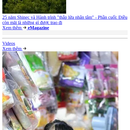
25 năm Shinec và Hành trình "thắp lửa nhân tâm" - Phần cuối: Điều
còn mãi là những gì được trao đi
Xem thêm
e
Magazine
Video
s
Xem thêm