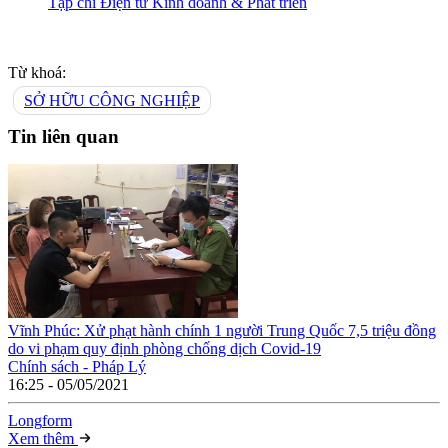
Tạp chí Điện tử Kinh doanh & Phát triển
Từ khoá:
SỞ HỮU CÔNG NGHIỆP
Tin liên quan
Vĩnh Phúc: Xử phạt hành chính 1 người Trung Quốc 7,5 triệu đồng
do vi phạm quy định phòng chống dịch Covid-19
Chính sách - Pháp Lý
16:25 - 05/05/2021
Long
f
orm
Xem thêm