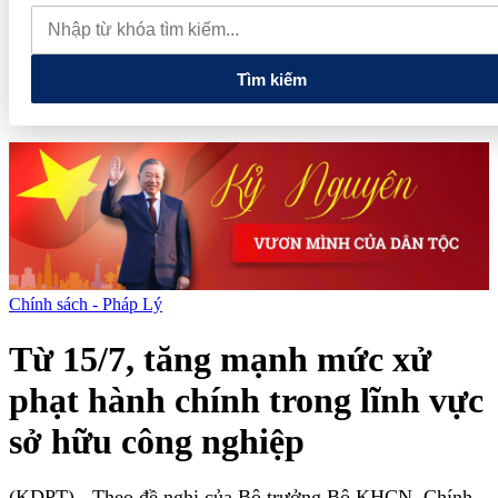
nghiệp có doanh thu đến 10 tỷ đồng có thể được giảm 30% thuế
trong 2 năm
Phú Thọ phát triển 14 đô thị trọng điểm, mở cánh
cửa cho kỷ nguyên tăng trưởng mới
Tìm kiếm
Chính sách - Pháp Lý
Từ 15/7, tăng mạnh mức xử
phạt hành chính trong lĩnh vực
sở hữu công nghiệp
(KDPT)
- Theo đề nghị của Bộ trưởng Bộ KHCN, Chính