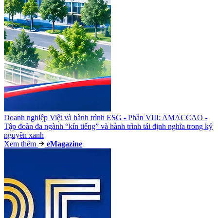
Doanh nghiệp Việt và hành trình ESG - Phần VIII: AMACCAO -
Tập đoàn đa ngành “kín tiếng” và hành trình tái định nghĩa trong kỷ
nguyên xanh
Xem thêm
e
Magazine