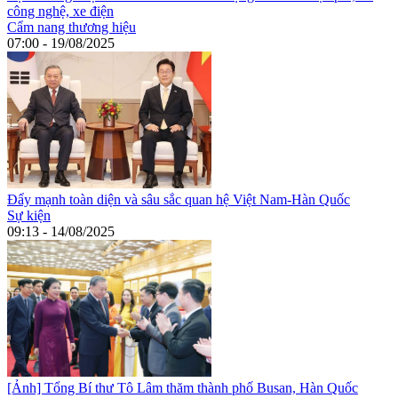
công nghệ, xe điện
Cẩm nang thương hiệu
07:00 - 19/08/2025
Đẩy mạnh toàn diện và sâu sắc quan hệ Việt Nam-Hàn Quốc
Sự kiện
09:13 - 14/08/2025
[Ảnh] Tổng Bí thư Tô Lâm thăm thành phố Busan, Hàn Quốc