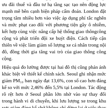
ưu đãi thuế và đầu tư hạ tầng sạc tạo nên động lực
mạnh mẽ bên cạnh biện pháp cấm đoán. London đặt
trọng tâm nhiều hơn vào việc áp dụng phí tắc nghẽn
và mức phạt cao đối với phương tiện gây ô nhiễm,
kết hợp cùng việc nâng cấp hệ thống giao thôngcông
cộng và phát triển đội xe buýt điện. Cách tiếp cận
thiên về việc làm giảm số lượng xe cá nhân trong nội
đô, đồng thời gia tăng vai trò của giao thông công
cộng.
Hiệu quả đo lường được tại hai đô thị cũng phản ánh
khác biệt về thiết kế chính sách. Seoul ghi nhận mức
giảm PM₁₀ ban ngày đạt 13,6%, con số cao hơn đáng
kể so với mức 2,46% đến 5,5% tại London. Tác động
rõ rệt hơn ở Seoul phần lớn nhờ vào sự thay đổi
trong hành vi di chuyển, khi lưu lượng xe trong khu
vực giảm đáng kể chứ không chỉ dừng lại ở việc thay