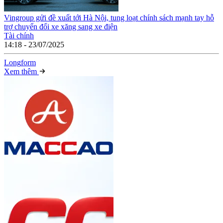
Vingroup gửi đề xuất tới Hà Nội, tung loạt chính sách mạnh tay hỗ
trợ chuyển đổi xe xăng sang xe điện
Tài chính
14:18 - 23/07/2025
Long
f
orm
Xem thêm