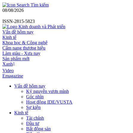
Tìm kiếm
08/08/2026
ISSN-2815-5823
Vấn đề hôm nay
Kinh tế
Khoa học & Công nghệ
Cẩm nang thương hiệu
Làm giàu - Xưa nay
Sản phẩm mới
+
Xanh
Video
Emagazine
Vấn đề hôm nay
Kỷ nguyên vươn mình
Góc nhìn
Hoạt động IDE/VUSTA
Sự kiện
Kinh tế
Tài chính
Đầu tư
Bất động sản