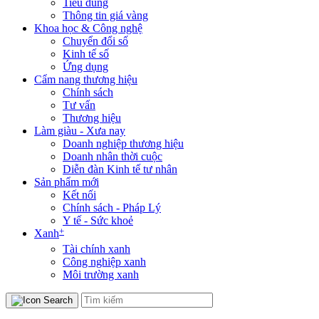
Tiêu dùng
Thông tin giá vàng
Khoa học & Công nghệ
Chuyển đổi số
Kinh tế số
Ứng dụng
Cẩm nang thương hiệu
Chính sách
Tư vấn
Thương hiệu
Làm giàu - Xưa nay
Doanh nghiệp thương hiệu
Doanh nhân thời cuộc
Diễn đàn Kinh tế tư nhân
Sản phẩm mới
Kết nối
Chính sách - Pháp Lý
Y tế - Sức khoẻ
+
Xanh
Tài chính xanh
Công nghiệp xanh
Môi trường xanh