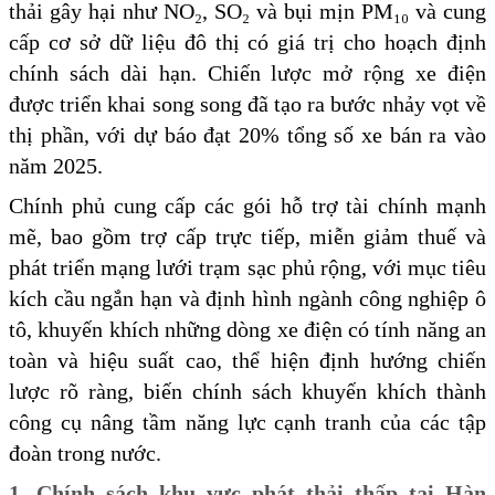
thải gây hại như NO₂, SO₂ và bụi mịn PM₁₀ và cung
cấp cơ sở dữ liệu đô thị có giá trị cho hoạch định
chính sách dài hạn. Chiến lược mở rộng xe điện
được triển khai song song đã tạo ra bước nhảy vọt về
thị phần, với dự báo đạt 20% tổng số xe bán ra vào
năm 2025.
Chính phủ cung cấp các gói hỗ trợ tài chính mạnh
mẽ, bao gồm trợ cấp trực tiếp, miễn giảm thuế và
phát triển mạng lưới trạm sạc phủ rộng, với mục tiêu
kích cầu ngắn hạn và định hình ngành công nghiệp ô
tô, khuyến khích những dòng xe điện có tính năng an
toàn và hiệu suất cao, thể hiện định hướng chiến
lược rõ ràng, biến chính sách khuyến khích thành
công cụ nâng tầm năng lực cạnh tranh của các tập
đoàn trong nước.
1. Chính sách khu vực phát thải thấp tại Hàn