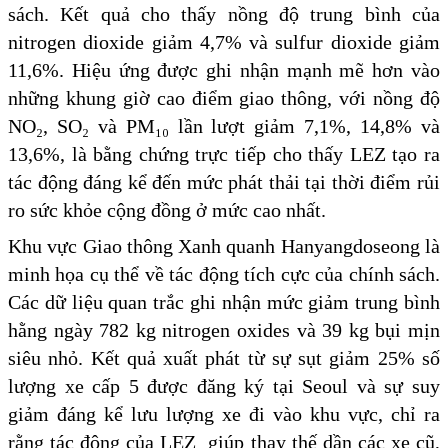
sách. Kết quả cho thấy nồng độ trung bình của
nitrogen dioxide giảm 4,7% và sulfur dioxide giảm
11,6%. Hiệu ứng được ghi nhận mạnh mẽ hơn vào
những khung giờ cao điểm giao thông, với nồng độ
NO₂, SO₂ và PM₁₀ lần lượt giảm 7,1%, 14,8% và
13,6%, là bằng chứng trực tiếp cho thấy LEZ tạo ra
tác động đáng kể đến mức phát thải tại thời điểm rủi
ro sức khỏe cộng đồng ở mức cao nhất.
Khu vực Giao thông Xanh quanh Hanyangdoseong là
minh họa cụ thể về tác động tích cực của chính sách.
Các dữ liệu quan trắc ghi nhận mức giảm trung bình
hằng ngày 782 kg nitrogen oxides và 39 kg bụi mịn
siêu nhỏ. Kết quả xuất phát từ sự sụt giảm 25% số
lượng xe cấp 5 được đăng ký tại Seoul và sự suy
giảm đáng kể lưu lượng xe đi vào khu vực, chỉ ra
rằng tác động của LEZ giúp thay thế dần các xe cũ,