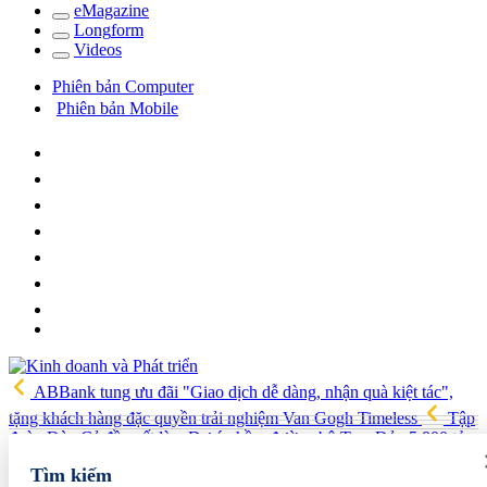
e
Magazine
Long
f
orm
Video
s
Phiên bản Computer
Phiên bản Mobile
ABBank tung ưu đãi "Giao dịch dễ dàng, nhận quà kiệt tác",
tặng khách hàng đặc quyền trải nghiệm Van Gogh Timeless
Tập
đoàn Đèo Cả đề xuất làm Dự án hầm đường bộ Tam Đảo 5.800 tỷ
Hải quan Lào Cai phát hiện 5 vụ vi phạm, tạm giữ gần 700 kg
Tìm kiếm