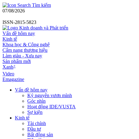
Tìm kiếm
07/08/2026
ISSN-2815-5823
Vấn đề hôm nay
Kinh tế
Khoa học & Công nghệ
Cẩm nang thương hiệu
Làm giàu - Xưa nay
Sản phẩm mới
+
Xanh
Video
Emagazine
Vấn đề hôm nay
Kỷ nguyên vươn mình
Góc nhìn
Hoạt động IDE/VUSTA
Sự kiện
Kinh tế
Tài chính
Đầu tư
Bất động sản