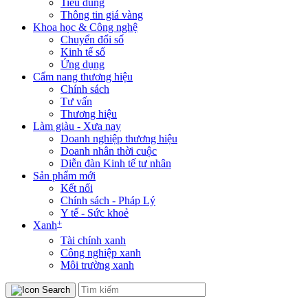
Tiêu dùng
Thông tin giá vàng
Khoa học & Công nghệ
Chuyển đổi số
Kinh tế số
Ứng dụng
Cẩm nang thương hiệu
Chính sách
Tư vấn
Thương hiệu
Làm giàu - Xưa nay
Doanh nghiệp thương hiệu
Doanh nhân thời cuộc
Diễn đàn Kinh tế tư nhân
Sản phẩm mới
Kết nối
Chính sách - Pháp Lý
Y tế - Sức khoẻ
+
Xanh
Tài chính xanh
Công nghiệp xanh
Môi trường xanh