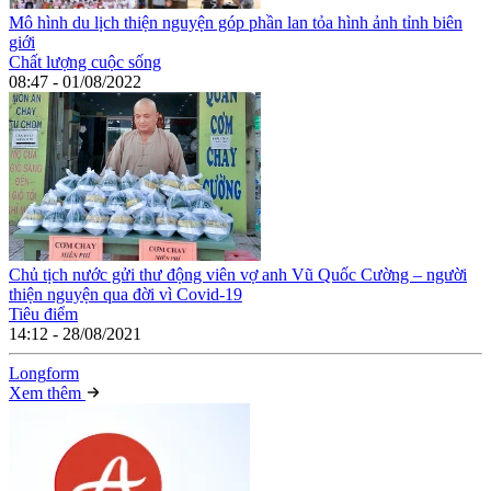
Mô hình du lịch thiện nguyện góp phần lan tỏa hình ảnh tỉnh biên
giới
Chất lượng cuộc sống
08:47 - 01/08/2022
Chủ tịch nước gửi thư động viên vợ anh Vũ Quốc Cường – người
thiện nguyện qua đời vì Covid-19
Tiêu điểm
14:12 - 28/08/2021
Long
f
orm
Xem thêm