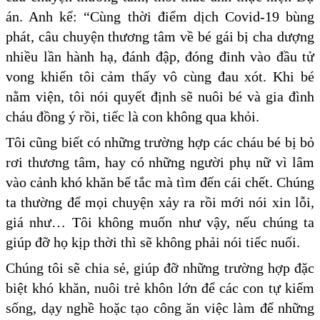
án. Anh kể: “Cùng thời điểm dịch Covid-19 bùng
phát, câu chuyện thương tâm về bé gái bị cha dượng
nhiều lần hành hạ, đánh đập, đóng đinh vào đầu tử
vong khiến tôi cảm thấy vô cùng đau xót. Khi bé
nằm viện, tôi nói quyết định sẽ nuôi bé và gia đình
cháu đồng ý rồi, tiếc là con không qua khỏi.
Tôi cũng biết có những trường hợp các cháu bé bị bỏ
rơi thương tâm, hay có những người phụ nữ vì lâm
vào cảnh khó khăn bế tắc mà tìm đến cái chết. Chúng
ta thường để mọi chuyện xảy ra rồi mới nói xin lỗi,
giá như… Tôi không muốn như vậy, nếu chúng ta
giúp đỡ họ kịp thời thì sẽ không phải nói tiếc nuối.
Chúng tôi sẽ chia sẻ, giúp đỡ những trường hợp đặc
biệt khó khăn, nuôi trẻ khôn lớn để các con tự kiếm
sống, dạy nghề hoặc tạo công ăn việc làm để những