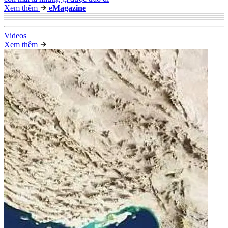
Xem thêm
e
Magazine
Video
s
Xem thêm