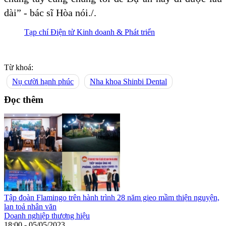
dài” - bác sĩ Hòa nói./.
Tạp chí Điện tử Kinh doanh & Phát triển
Từ khoá:
Nụ cười hạnh phúc
Nha khoa Shinbi Dental
Đọc thêm
Tập đoàn Flamingo trên hành trình 28 năm gieo mầm thiện nguyện,
lan toả nhân văn
Doanh nghiệp thương hiệu
18:00 - 05/05/2023