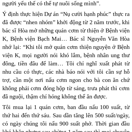
người yếu thế có thể tự nuôi sống mình”.
Ý định thực hiện Dự án “Nụ cười hạnh phúc” thực ra
đã được “nhen nhóm” khởi động từ 2 năm trước, khi
bác sĩ Hòa mở những quán cơm từ thiện ở Bệnh viện
K, Bệnh viện Bạch Mai… Bác sĩ Nguyễn Văn Hòa
nhớ lại: “Khi tôi mở quán cơm thiện nguyện ở Bệnh
viện K, mọi người nói khó lắm, bệnh nhân ung thư
đông, tiền đâu để làm… Tôi chỉ nghĩ xuất phát từ
nhu cầu có thực, các nhà báo nói với tôi cần sự hỗ
trợ, cần một nơi nấu cơm ngon cho bà con ăn chứ
không phải cơm đóng hộp từ sáng, trưa phát thì cơm
đã nguội, thậm chí hỏng không thể ăn được.
Tôi mua lại 1 quán cơm, ban đầu nấu 100 suất, từ
thứ hai đến thứ sáu. Sau dần tăng lên 500 suất/ngày,
có ngày chúng tôi nấu 900 suất phở. Thời gian đầu
khó khăn nhưng sau chừng 1 năm sau thì mọi chuyện