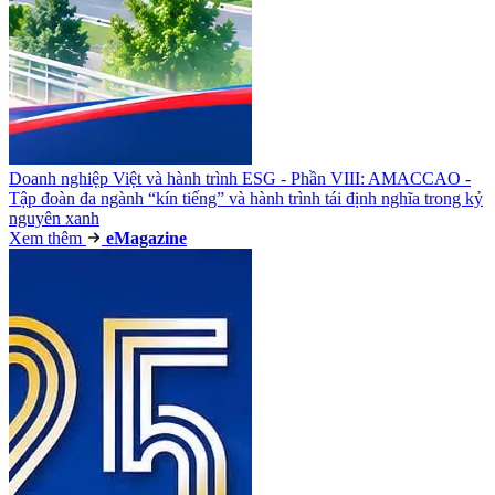
Doanh nghiệp Việt và hành trình ESG - Phần VIII: AMACCAO -
Tập đoàn đa ngành “kín tiếng” và hành trình tái định nghĩa trong kỷ
nguyên xanh
Xem thêm
e
Magazine