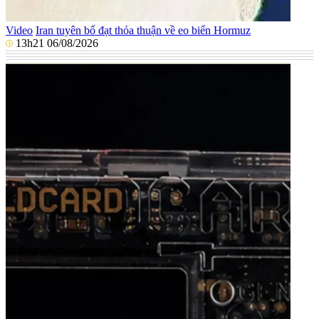
Video
Iran tuyên bố đạt thỏa thuận về eo biển Hormuz
13h21 06/08/2026