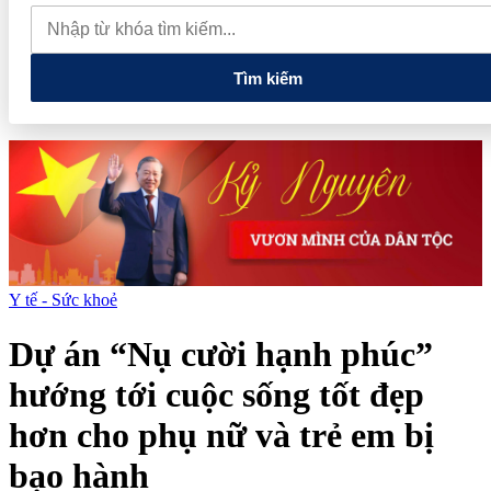
thực phẩm và nhiều điện thoại nhập lậu
Lan tỏa văn hóa kinh
doanh, tìm kiếm doanh nghiệp tiêu biểu trên toàn quốc
Địa chỉ
các cửa hàng rau củ quả sạch tại Hà Nội
Tìm kiếm
Y tế - Sức khoẻ
Dự án “Nụ cười hạnh phúc”
hướng tới cuộc sống tốt đẹp
hơn cho phụ nữ và trẻ em bị
bạo hành