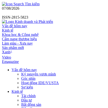
Tìm kiếm
07/08/2026
ISSN-2815-5823
Vấn đề hôm nay
Kinh tế
Khoa học & Công nghệ
Cẩm nang thương hiệu
Làm giàu - Xưa nay
Sản phẩm mới
+
Xanh
Video
Emagazine
Vấn đề hôm nay
Kỷ nguyên vươn mình
Góc nhìn
Hoạt động IDE/VUSTA
Sự kiện
Kinh tế
Tài chính
Đầu tư
Bất động sản