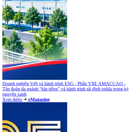
Doanh nghiệp Việt và hành trình ESG - Phần VIII: AMACCAO -
Tập đoàn đa ngành “kín tiếng” và hành trình tái định nghĩa trong kỷ
nguyên xanh
Xem thêm
e
Magazine