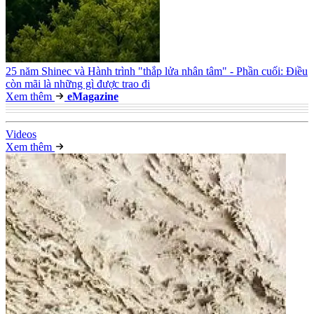
25 năm Shinec và Hành trình "thắp lửa nhân tâm" - Phần cuối: Điều
còn mãi là những gì được trao đi
Xem thêm
e
Magazine
Video
s
Xem thêm