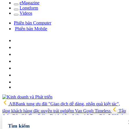
e
Magazine
Long
f
orm
Video
s
Phiên bản Computer
Phiên bản Mobile
ABBank tung ưu đãi "Giao dịch dễ dàng, nhận quà kiệt tác",
tặng khách hàng đặc quyền trải nghiệm Van Gogh Timeless
Tập
đoàn Đèo Cả đề xuất làm Dự án hầm đường bộ Tam Đảo 5.800 tỷ
Hải quan Lào Cai phát hiện 5 vụ vi phạm, tạm giữ gần 700 kg
Tìm kiếm