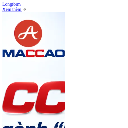
Long
f
orm
Xem thêm