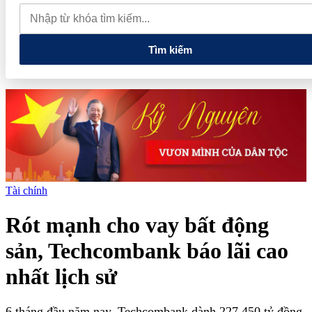
thực phẩm và nhiều điện thoại nhập lậu
Lan tỏa văn hóa kinh
doanh, tìm kiếm doanh nghiệp tiêu biểu trên toàn quốc
Địa chỉ
các cửa hàng rau củ quả sạch tại Hà Nội
Tìm kiếm
Tài chính
Rót mạnh cho vay bất động
sản, Techcombank báo lãi cao
nhất lịch sử
6 tháng đầu năm nay, Techcombank dành 227.450 tỷ đồng