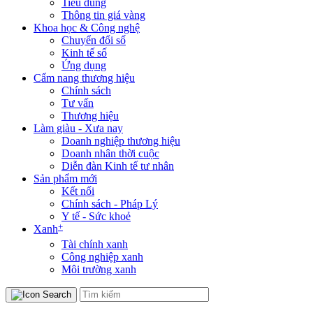
Tiêu dùng
Thông tin giá vàng
Khoa học & Công nghệ
Chuyển đổi số
Kinh tế số
Ứng dụng
Cẩm nang thương hiệu
Chính sách
Tư vấn
Thương hiệu
Làm giàu - Xưa nay
Doanh nghiệp thương hiệu
Doanh nhân thời cuộc
Diễn đàn Kinh tế tư nhân
Sản phẩm mới
Kết nối
Chính sách - Pháp Lý
Y tế - Sức khoẻ
+
Xanh
Tài chính xanh
Công nghiệp xanh
Môi trường xanh