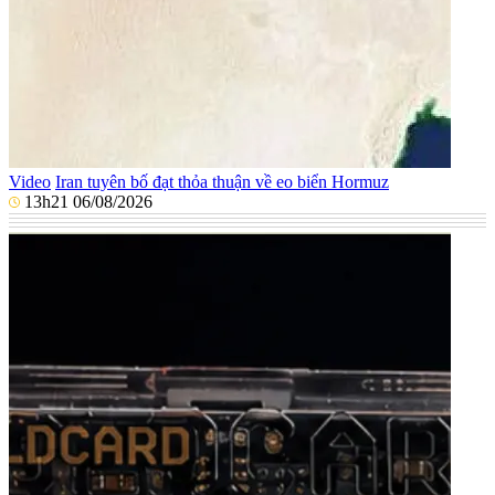
Video
Iran tuyên bố đạt thỏa thuận về eo biển Hormuz
13h21 06/08/2026