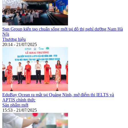
Sun Group kiến tạo chuẩn sống mới tại đô thị nghỉ dưỡng Nam Hà
Nội
Thương hiệu
20:14 - 21/07/2025
EduBay Ocean ra mắt tại Quảng Ninh, mở điểm thi IELTS và
APTIS chính thức
Sản phẩm mới
15:53 - 21/07/2025