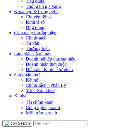
Tiêu dùng
Thông tin giá vàng
Khoa học & Công nghệ
Chuyển đổi số
Kinh tế số
Ứng dụng
Cẩm nang thương hiệu
Chính sách
Tư vấn
Thương hiệu
Làm giàu - Xưa nay
Doanh nghiệp thương hiệu
Doanh nhân thời cuộc
Diễn đàn Kinh tế tư nhân
Sản phẩm mới
Kết nối
Chính sách - Pháp Lý
Y tế - Sức khoẻ
+
Xanh
Tài chính xanh
Công nghiệp xanh
Môi trường xanh