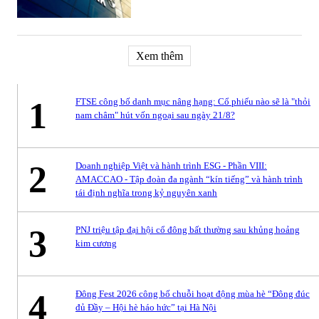
Xem thêm
1
FTSE công bố danh mục nâng hạng: Cổ phiếu nào sẽ là "thỏi
nam châm" hút vốn ngoại sau ngày 21/8?
2
Doanh nghiệp Việt và hành trình ESG - Phần VIII:
AMACCAO - Tập đoàn đa ngành “kín tiếng” và hành trình
tái định nghĩa trong kỷ nguyên xanh
3
PNJ triệu tập đại hội cổ đông bất thường sau khủng hoảng
kim cương
4
Đông Fest 2026 công bố chuỗi hoạt động mùa hè “Đông đúc
đủ Đầy – Hội hè háo hức” tại Hà Nội