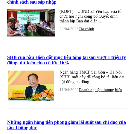
chính sách sau sáp nhập
(KDPT) - UBND xã Yên Lạc vừa tổ
chức hội nghị công bố Quyết định
thành lập Ban đại diện...
23/04/2026
Tài chính
SHB của bầu Hiển đặt mục tiêu tổng tài sản vượt 1 triệu tỷ
đồng, dự kiến chia cổ tức 16%
Ngân hàng TMCP Sài Gòn – Hà Nội
(SHB) mới đây đã công bố tài liệu đại
hội đồng cổ đông...
11/04/2026
Doanh nghiệp thương hiệu
Những ngân hàng tiên phong giảm lãi suất sau chỉ đạo của
tân Thống đốc