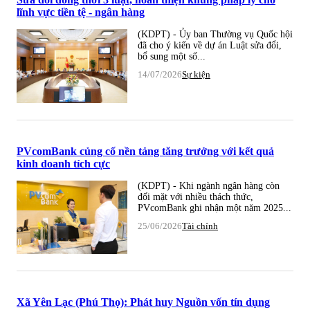
lĩnh vực tiền tệ - ngân hàng
(KDPT) - Ủy ban Thường vụ Quốc hội
đã cho ý kiến về dự án Luật sửa đổi,
bổ sung một số...
14/07/2026
Sự kiện
PVcomBank củng cố nền tảng tăng trưởng với kết quả
kinh doanh tích cực
(KDPT) - Khi ngành ngân hàng còn
đối mặt với nhiều thách thức,
PVcomBank ghi nhận một năm 2025...
25/06/2026
Tài chính
Xã Yên Lạc (Phú Thọ): Phát huy Nguồn vốn tín dụng