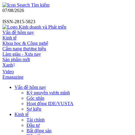
Tìm kiếm
07/08/2026
ISSN-2815-5823
Vấn đề hôm nay
Kinh tế
Khoa học & Công nghệ
Cẩm nang thương hiệu
Làm giàu - Xưa nay
Sản phẩm mới
+
Xanh
Video
Emagazine
Vấn đề hôm nay
Kỷ nguyên vươn mình
Góc nhìn
Hoạt động IDE/VUSTA
Sự kiện
Kinh tế
Tài chính
Đầu tư
Bất động sản