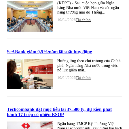
(KDPT) - Sau cuộc họp giữa Ngân
hàng Nhà nước Việt Nam và các ngân
hàng thương mại do Thống...
10/04/2026
Tài chính
SeABank giảm 0,5%/năm lãi suất huy động
Hưởng ứng theo chủ trương của Chính
phủ, Ngân hàng Nhà nước trong việc
nỗ lực giảm mặt...
10/04/2026
Tài chính
Techcombank đặt mục tiêu lãi 37.500 tỷ, dự kiến phát
hành 17 triệu cổ phiếu ESOP
Ngân hàng TMCP Kỹ Thương Việt
Nam (Techcombank) xây dựng hai kịch