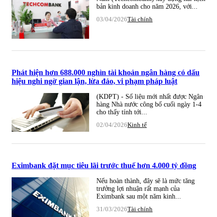
bản kinh doanh cho năm 2026, với...
03/04/2026
Tài chính
Phát hiện hơn 688.000 nghìn tài khoản ngân hàng có dấu
hiệu nghi ngờ gian lận, lừa đảo, vi phạm pháp luật
(KDPT) - Số liệu mới nhất được Ngân
hàng Nhà nước công bố cuối ngày 1-4
cho thấy tính tới...
02/04/2026
Kinh tế
Eximbank đặt mục tiêu lãi trước thuế hơn 4.000 tỷ đồng
Nếu hoàn thành, đây sẽ là mức tăng
trưởng lợi nhuận rất mạnh của
Eximbank sau một năm kinh...
31/03/2026
Tài chính