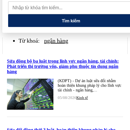
phiếu, doanh nghiệp mới hoàn thành khoảng 1/4 kế hoạch năm
Giá vàng sáng nay (7/8): Vàng SJC quay đầu giảm sâu
Thiết lập
các cơ chế, chính sách đặc thù để thúc đẩy phát triển khu kinh tế đặc
biệt
Tìm kiếm
Từ khoá:
ngân hàng
Sửa đồng bộ ba luật trong lĩnh vực ngân hàng, tài chính:
Phát triển thị trường vốn, giảm phụ thuộc tín dụng ngân
hàng
(KDPT) - Dự án luật sửa đổi nhằm
hoàn thiện khung pháp lý cho lĩnh vực
tài chính - ngân hàng,...
05/08/2026
Kinh tế
Sửa đổi đồng thời 3 luật, hoàn thiện khung pháp lý cho