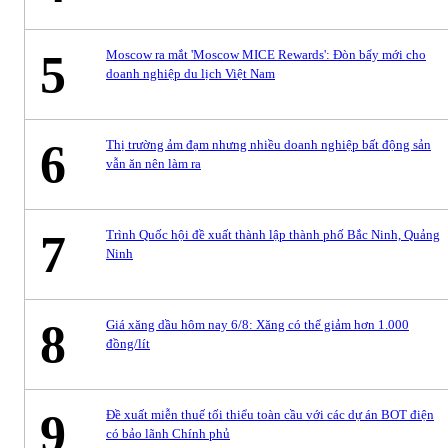
5
Moscow ra mắt 'Moscow MICE Rewards': Đòn bẩy mới cho
doanh nghiệp du lịch Việt Nam
6
Thị trường ảm đạm nhưng nhiều doanh nghiệp bất động sản
vẫn ăn nên làm ra
7
Trình Quốc hội đề xuất thành lập thành phố Bắc Ninh, Quảng
Ninh
8
Giá xăng dầu hôm nay 6/8: Xăng có thể giảm hơn 1.000
đồng/lít
9
Đề xuất miễn thuế tối thiểu toàn cầu với các dự án BOT điện
có bảo lãnh Chính phủ