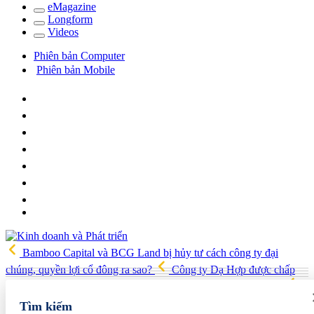
e
Magazine
Long
f
orm
Video
s
Phiên bản Computer
Phiên bản Mobile
Bamboo Capital và BCG Land bị hủy tư cách công ty đại
chúng, quyền lợi cổ đông ra sao?
Công ty Dạ Hợp được chấp
thuận làm dự án Khu Nhà ở xã hội Phú Minh gần 400 tỷ đồng
Gia đình Chủ tịch DIC Corp tiếp tục bị bán giải chấp hơn 8 triệu cổ
Tìm kiếm