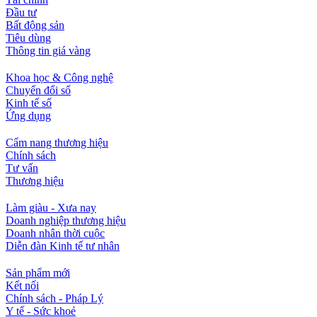
Đầu tư
Bất động sản
Tiêu dùng
Thông tin giá vàng
Khoa học & Công nghệ
Chuyển đổi số
Kinh tế số
Ứng dụng
Cẩm nang thương hiệu
Chính sách
Tư vấn
Thương hiệu
Làm giàu - Xưa nay
Doanh nghiệp thương hiệu
Doanh nhân thời cuộc
Diễn đàn Kinh tế tư nhân
Sản phẩm mới
Kết nối
Chính sách - Pháp Lý
Y tế - Sức khoẻ