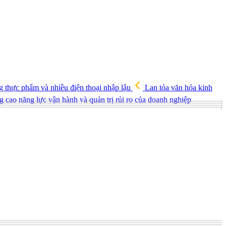
g thực phẩm và nhiều điện thoại nhập lậu
Lan tỏa văn hóa kinh
g cao năng lực vận hành và quản trị rủi ro của doanh nghiệp