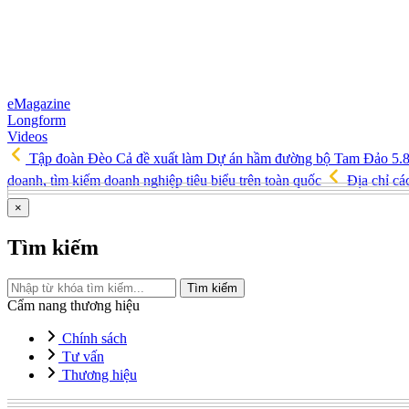
eMagazine
Longform
Videos
Tập đoàn Đèo Cả đề xuất làm Dự án hầm đường bộ Tam Đảo 5.
doanh, tìm kiếm doanh nghiệp tiêu biểu trên toàn quốc
Địa chỉ cá
×
Tìm kiếm
Tìm kiếm
Cẩm nang thương hiệu
Chính sách
Tư vấn
Thương hiệu