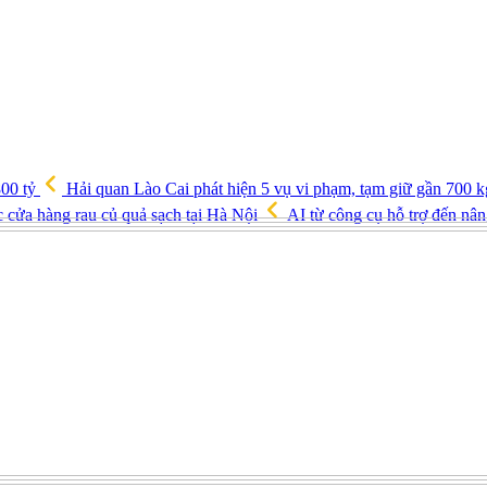
800 tỷ
Hải quan Lào Cai phát hiện 5 vụ vi phạm, tạm giữ gần 700 k
c cửa hàng rau củ quả sạch tại Hà Nội
AI từ công cụ hỗ trợ đến nân