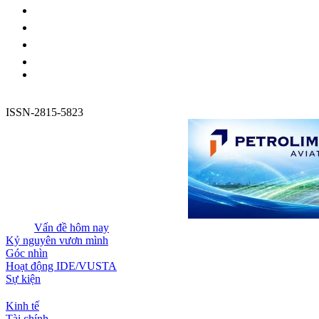
ISSN-2815-5823
Vấn đề hôm nay
Kỷ nguyên vươn mình
Góc nhìn
Hoạt động IDE/VUSTA
Sự kiện
Kinh tế
Tài chính