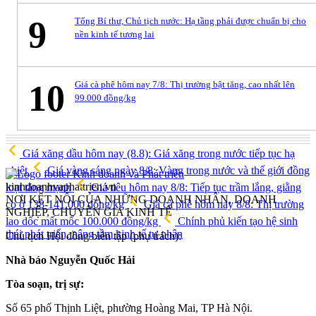
9
Tổng Bí thư, Chủ tịch nước: Hạ tầng phải được chuẩn bị cho
nền kinh tế tương lai
10
Giá cà phê hôm nay 7/8: Thị trường bật tăng, cao nhất lên
99.000 đồng/kg
Giá xăng dầu hôm nay (8.8): Giá xăng trong nước tiếp tục hạ
nhiệt
Giá vàng sáng ngày 8/8: Vàng trong nước và thế giới đồng
kinhdoanhvaphattrien.vn
loạt tăng mạnh
Giá tiêu hôm nay 8/8: Tiếp tục trầm lắng, giằng
NƠI KẾT NỐI CỦA NHỮNG DOANH NHÂN, DOANH
co ở 138-141.000 đồng/kg
Giá cà phê hôm nay 8/8: Thị trường
NGHIỆP, CHUYÊN GIA KINH TẾ
lao dốc mất mốc 100.000 đồng/kg
Chính phủ kiến tạo hệ sinh
thái phát triển, nâng tầm kinh tế tư nhân
Chủ tịch Hội đồng biên tập (phụ trách):
Nhà báo Nguyễn Quốc Hải
Tòa soạn, trị sự:
Số 65 phố Thịnh Liệt, phường Hoàng Mai, TP Hà Nội.