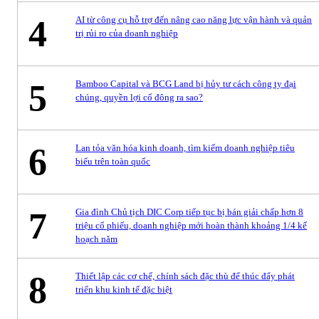
4
AI từ công cụ hỗ trợ đến nâng cao năng lực vận hành và quản
trị rủi ro của doanh nghiệp
5
Bamboo Capital và BCG Land bị hủy tư cách công ty đại
chúng, quyền lợi cổ đông ra sao?
6
Lan tỏa văn hóa kinh doanh, tìm kiếm doanh nghiệp tiêu
biểu trên toàn quốc
7
Gia đình Chủ tịch DIC Corp tiếp tục bị bán giải chấp hơn 8
triệu cổ phiếu, doanh nghiệp mới hoàn thành khoảng 1/4 kế
hoạch năm
8
Thiết lập các cơ chế, chính sách đặc thù để thúc đẩy phát
triển khu kinh tế đặc biệt