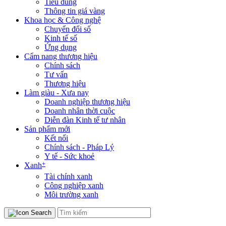
Tiêu dùng
Thông tin giá vàng
Khoa học & Công nghệ
Chuyển đổi số
Kinh tế số
Ứng dụng
Cẩm nang thương hiệu
Chính sách
Tư vấn
Thương hiệu
Làm giàu - Xưa nay
Doanh nghiệp thương hiệu
Doanh nhân thời cuộc
Diễn đàn Kinh tế tư nhân
Sản phẩm mới
Kết nối
Chính sách - Pháp Lý
Y tế - Sức khoẻ
+
Xanh
Tài chính xanh
Công nghiệp xanh
Môi trường xanh