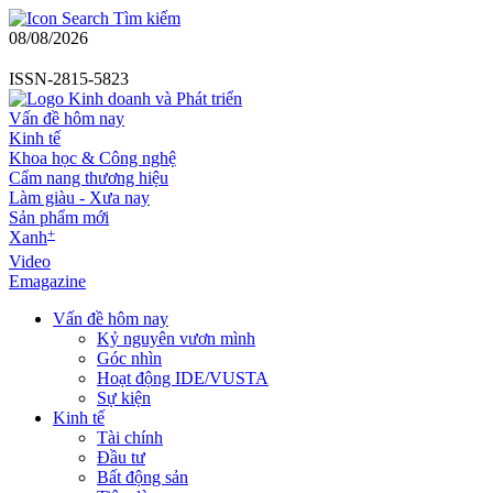
Tìm kiếm
08/08/2026
ISSN-2815-5823
Vấn đề hôm nay
Kinh tế
Khoa học & Công nghệ
Cẩm nang thương hiệu
Làm giàu - Xưa nay
Sản phẩm mới
+
Xanh
Video
Emagazine
Vấn đề hôm nay
Kỷ nguyên vươn mình
Góc nhìn
Hoạt động IDE/VUSTA
Sự kiện
Kinh tế
Tài chính
Đầu tư
Bất động sản