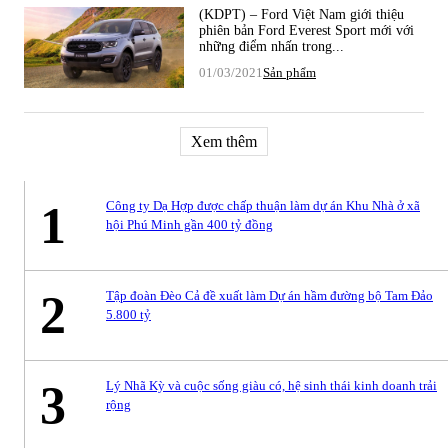
(KDPT) – Ford Việt Nam giới thiệu
phiên bản Ford Everest Sport mới với
những điểm nhấn trong...
01/03/2021
Sản phẩm
Xem thêm
1
Công ty Dạ Hợp được chấp thuận làm dự án Khu Nhà ở xã
hội Phú Minh gần 400 tỷ đồng
2
Tập đoàn Đèo Cả đề xuất làm Dự án hầm đường bộ Tam Đảo
5.800 tỷ
3
Lý Nhã Kỳ và cuộc sống giàu có, hệ sinh thái kinh doanh trải
rộng