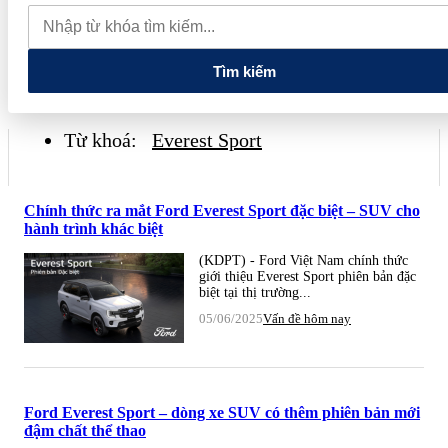
lao dốc mất mốc 100.000 đồng/kg
Chính phủ kiến tạo hệ sinh
thái phát triển, nâng tầm kinh tế tư nhân
Tìm kiếm
Từ khoá:
Everest Sport
Chính thức ra mắt Ford Everest Sport đặc biệt – SUV cho
hành trình khác biệt
(KDPT) - Ford Việt Nam chính thức
giới thiệu Everest Sport phiên bản đặc
biệt tại thị trường...
05/06/2025
Vấn đề hôm nay
Ford Everest Sport – dòng xe SUV có thêm phiên bản mới
đậm chất thể thao