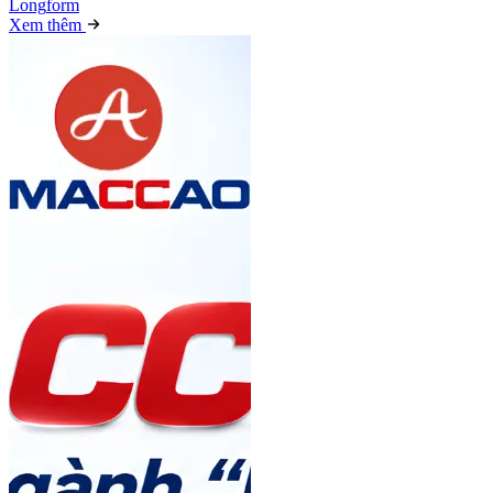
Long
f
orm
Xem thêm