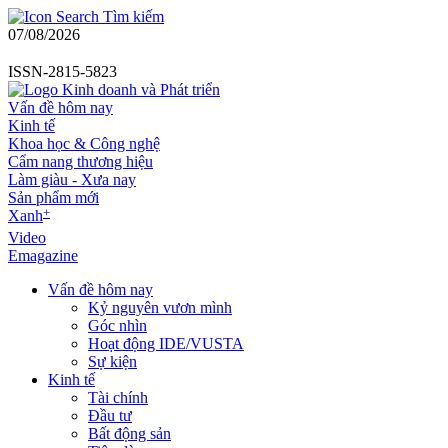
Tìm kiếm
07/08/2026
ISSN-2815-5823
Vấn đề hôm nay
Kinh tế
Khoa học & Công nghệ
Cẩm nang thương hiệu
Làm giàu - Xưa nay
Sản phẩm mới
+
Xanh
Video
Emagazine
Vấn đề hôm nay
Kỷ nguyên vươn mình
Góc nhìn
Hoạt động IDE/VUSTA
Sự kiện
Kinh tế
Tài chính
Đầu tư
Bất động sản