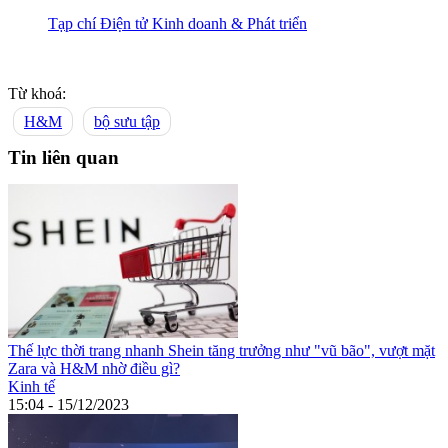
Tạp chí Điện tử Kinh doanh & Phát triển
Từ khoá:
H&M
bộ sưu tập
Tin liên quan
Thế lực thời trang nhanh Shein tăng trưởng như "vũ bão", vượt mặt
Zara và H&M nhờ điều gì?
Kinh tế
15:04 - 15/12/2023