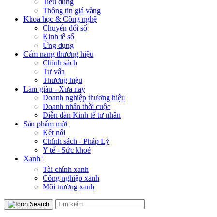
Tiêu dùng
Thông tin giá vàng
Khoa học & Công nghệ
Chuyển đổi số
Kinh tế số
Ứng dụng
Cẩm nang thương hiệu
Chính sách
Tư vấn
Thương hiệu
Làm giàu - Xưa nay
Doanh nghiệp thương hiệu
Doanh nhân thời cuộc
Diễn đàn Kinh tế tư nhân
Sản phẩm mới
Kết nối
Chính sách - Pháp Lý
Y tế - Sức khoẻ
+
Xanh
Tài chính xanh
Công nghiệp xanh
Môi trường xanh