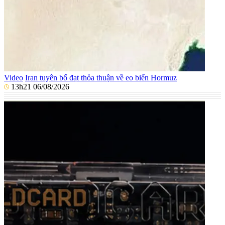
Video
Iran tuyên bố đạt thỏa thuận về eo biển Hormuz
13h21 06/08/2026