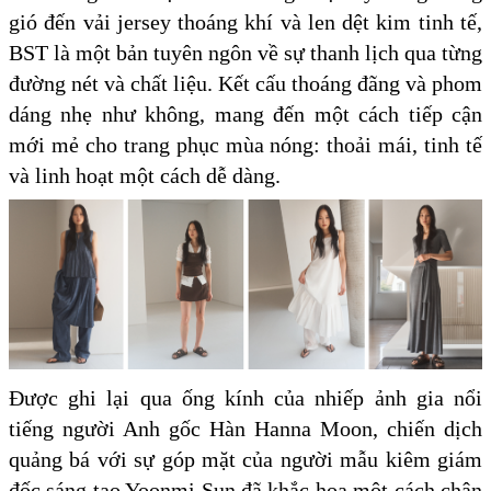
gió đến vải jersey thoáng khí và len dệt kim tinh tế,
BST là một bản tuyên ngôn về sự thanh lịch qua từng
đường nét và chất liệu. Kết cấu thoáng đãng và phom
dáng nhẹ như không, mang đến một cách tiếp cận
mới mẻ cho trang phục mùa nóng: thoải mái, tinh tế
và linh hoạt một cách dễ dàng.
Được ghi lại qua ống kính của nhiếp ảnh gia nổi
tiếng người Anh gốc Hàn Hanna Moon, chiến dịch
quảng bá với sự góp mặt của người mẫu kiêm giám
đốc sáng tạo Yoonmi Sun đã khắc họa một cách chân