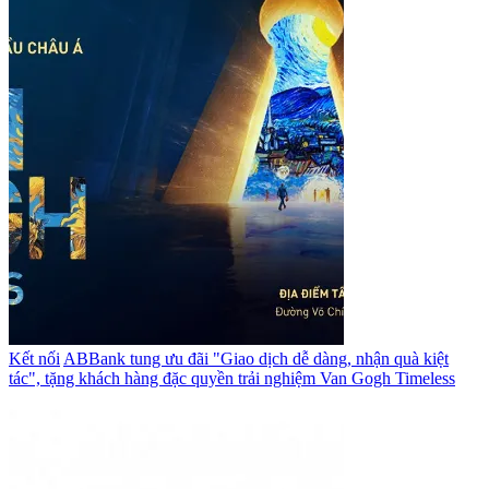
Kết nối
ABBank tung ưu đãi "Giao dịch dễ dàng, nhận quà kiệt
tác", tặng khách hàng đặc quyền trải nghiệm Van Gogh Timeless