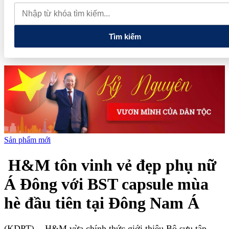
quay đầu giảm sâu
Thiết lập các cơ chế, chính sách đặc thù để
thúc đẩy phát triển khu kinh tế đặc biệt
Giá xăng dầu hôm nay
7/8: Dầu thế giới bật tăng mạnh, giá xăng trong nước đồng loạt giảm
Tìm kiếm
Sản phẩm mới
H&M tôn vinh vẻ đẹp phụ nữ
Á Đông với BST capsule mùa
hè đầu tiên tại Đông Nam Á
(KDPT)
- H&M vừa chính thức giới thiệu Bộ sưu tập