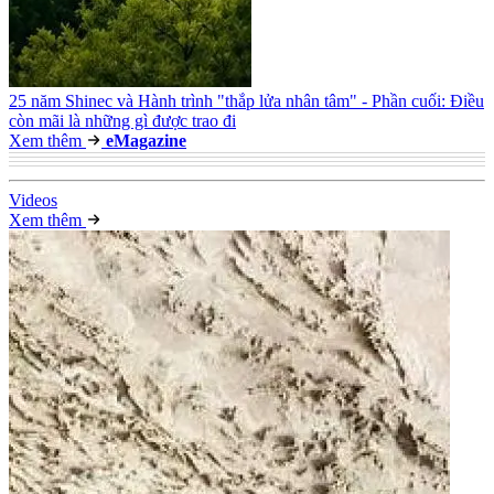
25 năm Shinec và Hành trình "thắp lửa nhân tâm" - Phần cuối: Điều
còn mãi là những gì được trao đi
Xem thêm
e
Magazine
Video
s
Xem thêm