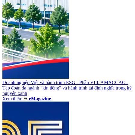
Doanh nghiệp Việt và hành trình ESG - Phần VIII: AMACCAO -
Tập đoàn đa ngành “kín tiếng” và hành trình tái định nghĩa trong kỷ
nguyên xanh
Xem thêm
e
Magazine