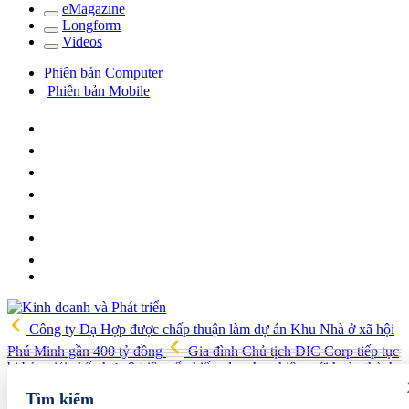
e
Magazine
Long
f
orm
Video
s
Phiên bản Computer
Phiên bản Mobile
Công ty Dạ Hợp được chấp thuận làm dự án Khu Nhà ở xã hội
Phú Minh gần 400 tỷ đồng
Gia đình Chủ tịch DIC Corp tiếp tục
bị bán giải chấp hơn 8 triệu cổ phiếu, doanh nghiệp mới hoàn thành
khoảng 1/4 kế hoạch năm
Giá vàng sáng nay (7/8): Vàng SJC
Tìm kiếm