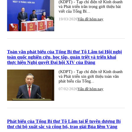
(KDPT) - Tạp chí điện tử Kinh doanh
và Phát triển trân trọng giới thiệu bài
viết của Tổng Bí...
19/03/2026
Vấn đề hôm nay
Toàn văn phát biểu của Tổng Bí thư Tô Lâm tại Hội nghị
toàn quốc nghiên cứu, học tập, quán triệt và triển khai
thực hiện Nghị quyết Đại hội XIV của Đảng
(KDPT) - Tạp chí điện tử Kinh doanh
và Phát triển xin giới thiệu toàn văn
phát biểu của Tổng...
07/02/2026
Vấn đề hôm nay
Phát biểu của Tổng Bí thư Tô Lâm tại lễ tuyên dương Bí
thư chi bộ xuất sắc và công bố, trao giải Búa liềm Vàng