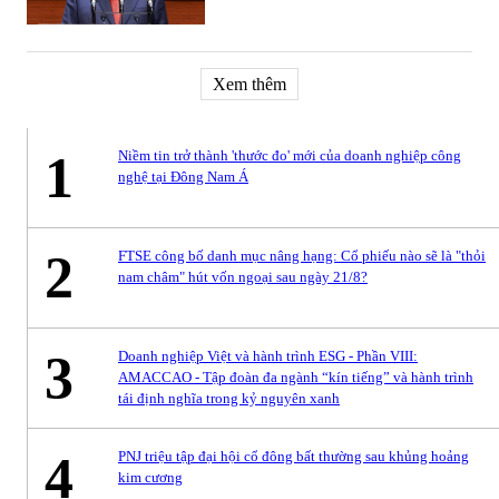
Xem thêm
1
Niềm tin trở thành 'thước đo' mới của doanh nghiệp công
nghệ tại Đông Nam Á
2
FTSE công bố danh mục nâng hạng: Cổ phiếu nào sẽ là "thỏi
nam châm" hút vốn ngoại sau ngày 21/8?
3
Doanh nghiệp Việt và hành trình ESG - Phần VIII:
AMACCAO - Tập đoàn đa ngành “kín tiếng” và hành trình
tái định nghĩa trong kỷ nguyên xanh
4
PNJ triệu tập đại hội cổ đông bất thường sau khủng hoảng
kim cương