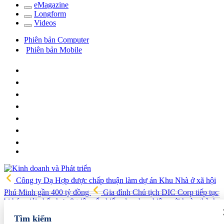
e
Magazine
Long
f
orm
Video
s
Phiên bản Computer
Phiên bản Mobile
Công ty Dạ Hợp được chấp thuận làm dự án Khu Nhà ở xã hội
Phú Minh gần 400 tỷ đồng
Gia đình Chủ tịch DIC Corp tiếp tục
bị bán giải chấp hơn 8 triệu cổ phiếu, doanh nghiệp mới hoàn thành
khoảng 1/4 kế hoạch năm
Giá vàng sáng nay (7/8): Vàng SJC
Tìm kiếm