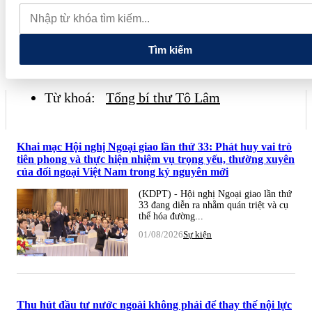
quay đầu giảm sâu
Thiết lập các cơ chế, chính sách đặc thù để
thúc đẩy phát triển khu kinh tế đặc biệt
Giá xăng dầu hôm nay
7/8: Dầu thế giới bật tăng mạnh, giá xăng trong nước đồng loạt giảm
Tìm kiếm
Từ khoá:
Tổng bí thư Tô Lâm
Khai mạc Hội nghị Ngoại giao lần thứ 33: Phát huy vai trò
tiên phong và thực hiện nhiệm vụ trọng yếu, thường xuyên
của đối ngoại Việt Nam trong kỷ nguyên mới
(KDPT) - Hội nghị Ngoại giao lần thứ
33 đang diễn ra nhằm quán triệt và cụ
thể hóa đường...
01/08/2026
Sự kiện
Thu hút đầu tư nước ngoài không phải để thay thế nội lực