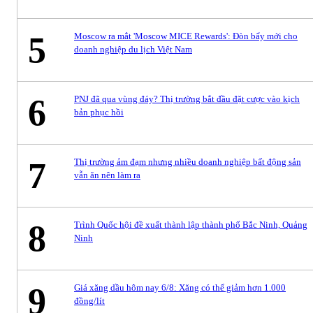
5
Moscow ra mắt 'Moscow MICE Rewards': Đòn bẩy mới cho
doanh nghiệp du lịch Việt Nam
6
PNJ đã qua vùng đáy? Thị trường bắt đầu đặt cược vào kịch
bản phục hồi
7
Thị trường ảm đạm nhưng nhiều doanh nghiệp bất động sản
vẫn ăn nên làm ra
8
Trình Quốc hội đề xuất thành lập thành phố Bắc Ninh, Quảng
Ninh
9
Giá xăng dầu hôm nay 6/8: Xăng có thể giảm hơn 1.000
đồng/lít