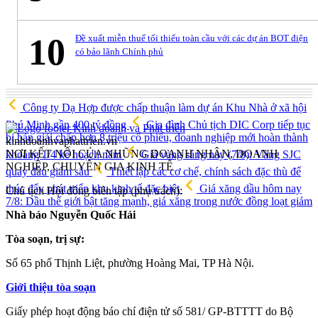
10
Đề xuất miễn thuế tối thiểu toàn cầu với các dự án BOT điện
có bảo lãnh Chính phủ
Công ty Dạ Hợp được chấp thuận làm dự án Khu Nhà ở xã hội
Phú Minh gần 400 tỷ đồng
Gia đình Chủ tịch DIC Corp tiếp tục
bị bán giải chấp hơn 8 triệu cổ phiếu, doanh nghiệp mới hoàn thành
kinhdoanhvaphattrien.vn
NƠI KẾT NỐI CỦA NHỮNG DOANH NHÂN, DOANH
khoảng 1/4 kế hoạch năm
Giá vàng sáng nay (7/8): Vàng SJC
NGHIỆP, CHUYÊN GIA KINH TẾ
quay đầu giảm sâu
Thiết lập các cơ chế, chính sách đặc thù để
thúc đẩy phát triển khu kinh tế đặc biệt
Giá xăng dầu hôm nay
Chủ tịch Hội đồng biên tập (phụ trách):
7/8: Dầu thế giới bật tăng mạnh, giá xăng trong nước đồng loạt giảm
Nhà báo Nguyễn Quốc Hải
Tòa soạn, trị sự:
Số 65 phố Thịnh Liệt, phường Hoàng Mai, TP Hà Nội.
Giới thiệu tòa soạn
Giấy phép hoạt động báo chí điện tử số 581/ GP-BTTTT do Bộ