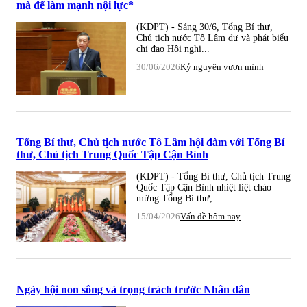
mà để làm mạnh nội lực*
(KDPT) - Sáng 30/6, Tổng Bí thư,
Chủ tịch nước Tô Lâm dự và phát biểu
chỉ đạo Hội nghị...
30/06/2026
Kỷ nguyên vươn mình
Tổng Bí thư, Chủ tịch nước Tô Lâm hội đàm với Tổng Bí
thư, Chủ tịch Trung Quốc Tập Cận Bình
(KDPT) - Tổng Bí thư, Chủ tịch Trung
Quốc Tập Cận Bình nhiệt liệt chào
mừng Tổng Bí thư,...
15/04/2026
Vấn đề hôm nay
Ngày hội non sông và trọng trách trước Nhân dân