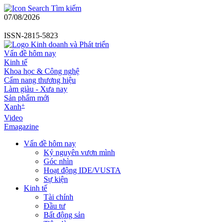
Tìm kiếm
07/08/2026
ISSN-2815-5823
Vấn đề hôm nay
Kinh tế
Khoa học & Công nghệ
Cẩm nang thương hiệu
Làm giàu - Xưa nay
Sản phẩm mới
+
Xanh
Video
Emagazine
Vấn đề hôm nay
Kỷ nguyên vươn mình
Góc nhìn
Hoạt động IDE/VUSTA
Sự kiện
Kinh tế
Tài chính
Đầu tư
Bất động sản