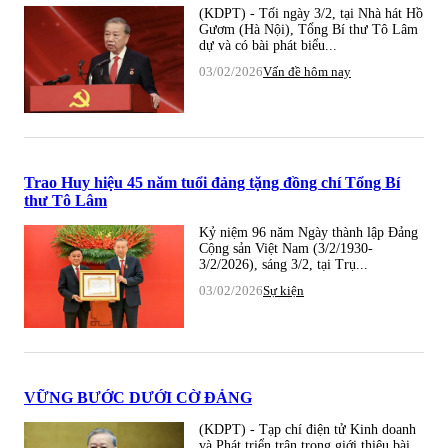
(KDPT) - Tối ngày 3/2, tại Nhà hát Hồ
Gươm (Hà Nội), Tổng Bí thư Tô Lâm
dự và có bài phát biểu...
03/02/2026
Vấn đề hôm nay
Trao Huy hiệu 45 năm tuổi đảng tặng đồng chí Tổng Bí
thư Tô Lâm
Kỷ niệm 96 năm Ngày thành lập Đảng
Cộng sản Việt Nam (3/2/1930-
3/2/2026), sáng 3/2, tại Trụ...
03/02/2026
Sự kiện
VỮNG BƯỚC DƯỚI CỜ ĐẢNG
(KDPT) - Tạp chí điện tử Kinh doanh
và Phát triển trân trọng giới thiệu bài