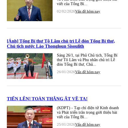
viết của Tổng Bí...
02/02/2026
Vấn đề hôm nay
[Ảnh] Tổng Bí thư Tô Lâm chủ trì Lễ đón Tổng Bí thư,
Chủ tịch nước Lào Thongloun Sisoulith
Sáng 26/1, tại Phủ Chủ tịch, Tổng Bí
thư Tô Lâm và Phu nhân chủ trì Lễ
đón Tổng Bí thư, Chủ...
26/01/2026
Vấn đề hôm nay
TIẾN LÊN! TOÀN THẮNG ẮT VỀ TA!
(KDPT) - Tạp chí điện tử Kinh doanh
và Phát triển trân trọng giới thiệu bài
viết của Tổng Bí...
25/01/2026
Vấn đề hôm nay