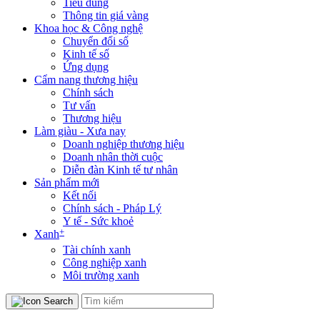
Tiêu dùng
Thông tin giá vàng
Khoa học & Công nghệ
Chuyển đổi số
Kinh tế số
Ứng dụng
Cẩm nang thương hiệu
Chính sách
Tư vấn
Thương hiệu
Làm giàu - Xưa nay
Doanh nghiệp thương hiệu
Doanh nhân thời cuộc
Diễn đàn Kinh tế tư nhân
Sản phẩm mới
Kết nối
Chính sách - Pháp Lý
Y tế - Sức khoẻ
+
Xanh
Tài chính xanh
Công nghiệp xanh
Môi trường xanh