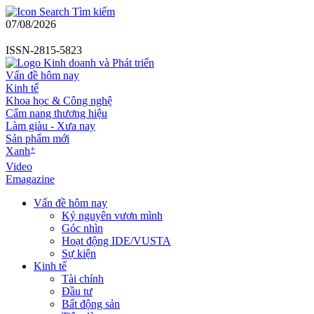
Tìm kiếm
07/08/2026
ISSN-2815-5823
Vấn đề hôm nay
Kinh tế
Khoa học & Công nghệ
Cẩm nang thương hiệu
Làm giàu - Xưa nay
Sản phẩm mới
+
Xanh
Video
Emagazine
Vấn đề hôm nay
Kỷ nguyên vươn mình
Góc nhìn
Hoạt động IDE/VUSTA
Sự kiện
Kinh tế
Tài chính
Đầu tư
Bất động sản