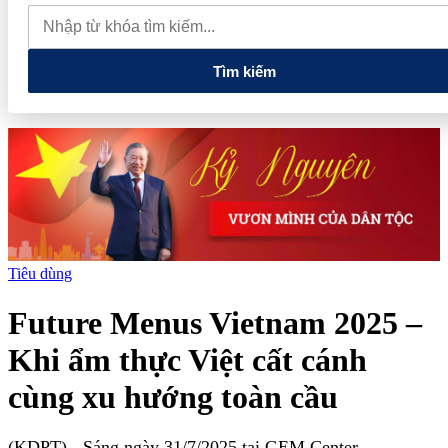
dự án Khu Nhà ở xã hội Phú Minh gần 400 tỷ đồng
Gia đình
Chủ tịch DIC Corp tiếp tục bị bán giải chấp hơn 8 triệu cổ phiếu,
doanh nghiệp mới hoàn thành khoảng 1/4 kế hoạch năm
Tìm kiếm
Tiêu dùng
Future Menus Vietnam 2025 –
Khi ẩm thực Việt cất cánh
cùng xu hướng toàn cầu
(KDPT)
- Sáng ngày 31/7/2025 tại GEM Center