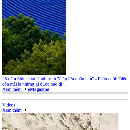
25 năm Shinec và Hành trình "thắp lửa nhân tâm" - Phần cuối: Điều
còn mãi là những gì được trao đi
Xem thêm
e
Magazine
Video
s
Xem thêm