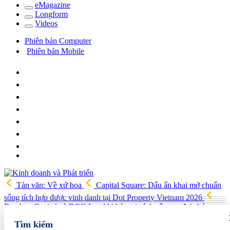
e
Magazine
Long
f
orm
Video
s
Phiên bản Computer
Phiên bản Mobile
Tản văn: Về xứ hoa
Capital Square: Dấu ấn khai mở chuẩn
sống tích hợp được vinh danh tại Dot Property Vietnam 2026
Bamboo Capital và BCG Land bị hủy tư cách công ty đại chúng,
quyền lợi cổ đông ra sao?
Công ty Dạ Hợp được chấp thuận làm
Tìm kiếm