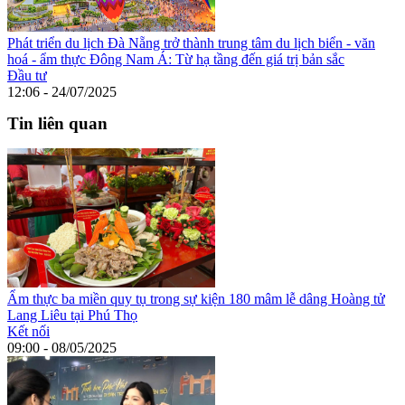
Phát triển du lịch Đà Nẵng trở thành trung tâm du lịch biển - văn
hoá - ẩm thực Đông Nam Á: Từ hạ tầng đến giá trị bản sắc
Đầu tư
12:06 - 24/07/2025
Tin liên quan
Ẩm thực ba miền quy tụ trong sự kiện 180 mâm lễ dâng Hoàng tử
Lang Liêu tại Phú Thọ
Kết nối
09:00 - 08/05/2025