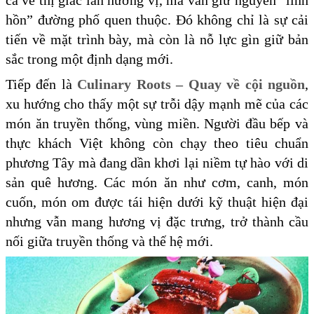
cả về thị giác lẫn hương vị, mà vẫn giữ nguyên “linh
hồn” đường phố quen thuộc. Đó không chỉ là sự cải
tiến về mặt trình bày, mà còn là nỗ lực gìn giữ bản
sắc trong một định dạng mới.
Tiếp đến là
Culinary Roots – Quay về cội nguồn
,
xu hướng cho thấy một sự trỗi dậy mạnh mẽ của các
món ăn truyền thống, vùng miền. Người đầu bếp và
thực khách Việt không còn chạy theo tiêu chuẩn
phương Tây mà đang dần khơi lại niềm tự hào với di
sản quê hương. Các món ăn như cơm, canh, món
cuốn, món om được tái hiện dưới kỹ thuật hiện đại
nhưng vẫn mang hương vị đặc trưng, trở thành cầu
nối giữa truyền thống và thế hệ mới.