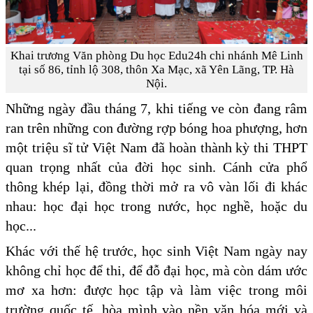
Khai trương Văn phòng Du học Edu24h chi nhánh Mê Linh
tại số 86, tỉnh lộ 308, thôn Xa Mạc, xã Yên Lãng, TP. Hà
Nội.
Những ngày đầu tháng 7, khi tiếng ve còn đang râm
ran trên những con đường rợp bóng hoa phượng, hơn
một triệu sĩ tử Việt Nam đã hoàn thành kỳ thi THPT
quan trọng nhất của đời học sinh. Cánh cửa phổ
thông khép lại, đồng thời mở ra vô vàn lối đi khác
nhau: học đại học trong nước, học nghề, hoặc du
học...
Khác với thế hệ trước, học sinh Việt Nam ngày nay
không chỉ học để thi, để đỗ đại học, mà còn dám ước
mơ xa hơn: được học tập và làm việc trong môi
trường quốc tế, hòa mình vào nền văn hóa mới và