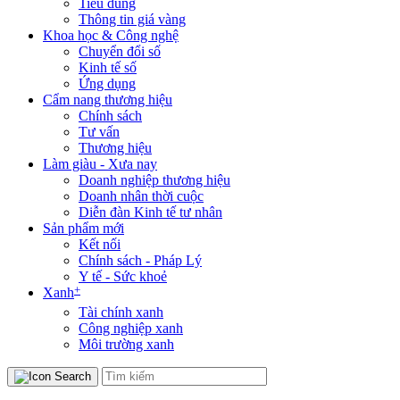
Tiêu dùng
Thông tin giá vàng
Khoa học & Công nghệ
Chuyển đổi số
Kinh tế số
Ứng dụng
Cẩm nang thương hiệu
Chính sách
Tư vấn
Thương hiệu
Làm giàu - Xưa nay
Doanh nghiệp thương hiệu
Doanh nhân thời cuộc
Diễn đàn Kinh tế tư nhân
Sản phẩm mới
Kết nối
Chính sách - Pháp Lý
Y tế - Sức khoẻ
+
Xanh
Tài chính xanh
Công nghiệp xanh
Môi trường xanh