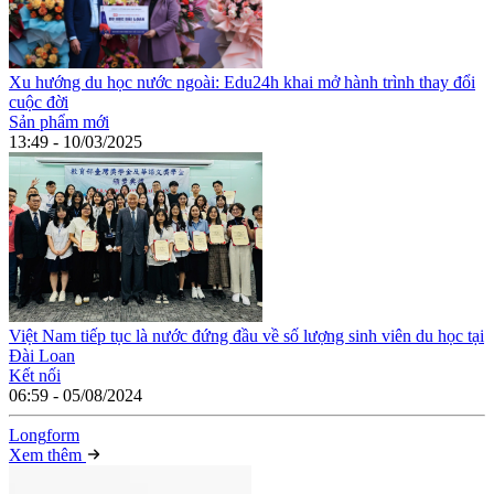
Xu hướng du học nước ngoài: Edu24h khai mở hành trình thay đổi
cuộc đời
Sản phẩm mới
13:49 - 10/03/2025
Việt Nam tiếp tục là nước đứng đầu về số lượng sinh viên du học tại
Đài Loan
Kết nối
06:59 - 05/08/2024
Long
f
orm
Xem thêm