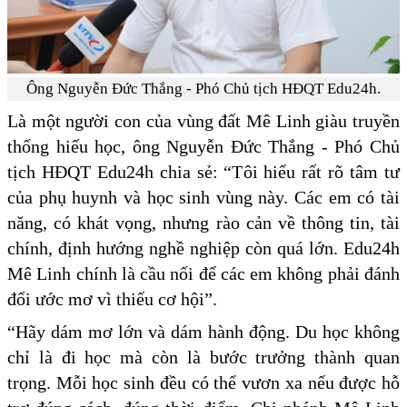
Ông Nguyễn Đức Thắng - Phó Chủ tịch HĐQT Edu24h.
Là một người con của vùng đất Mê Linh giàu truyền
thống hiếu học, ông Nguyễn Đức Thắng - Phó Chủ
tịch HĐQT Edu24h chia sẻ: “Tôi hiểu rất rõ tâm tư
của phụ huynh và học sinh vùng này. Các em có tài
năng, có khát vọng, nhưng rào cản về thông tin, tài
chính, định hướng nghề nghiệp còn quá lớn. Edu24h
Mê Linh chính là cầu nối để các em không phải đánh
đổi ước mơ vì thiếu cơ hội”.
“Hãy dám mơ lớn và dám hành động. Du học không
chỉ là đi học mà còn là bước trưởng thành quan
trọng. Mỗi học sinh đều có thể vươn xa nếu được hỗ