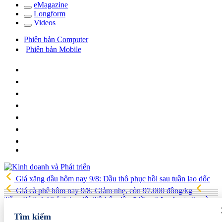
e
Magazine
Long
f
orm
Video
s
Phiên bản Computer
Phiên bản Mobile
Giá xăng dầu hôm nay 9/8: Dầu thô phục hồi sau tuần lao dốc
Giá cà phê hôm nay 9/8: Giảm nhẹ, còn 97.000 đồng/kg
Tổng Bí thư, Chủ tịch nước Tô Lâm lên đường thăm Australia và
New Zealand
Quốc hội tiếp tục thảo luận về hai dự án luật liên
Tìm kiếm