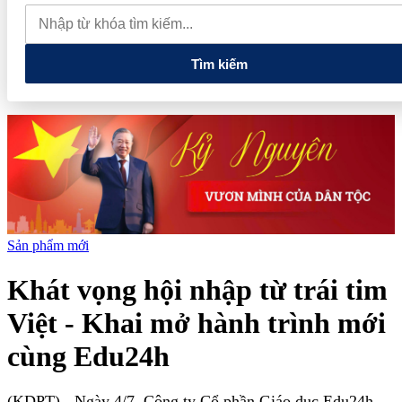
quan đến lĩnh vực tài chính, ngân hàng
Xử lý đến cùng các
vướng mắc, không đẩy doanh nghiệp đi vòng
Tìm kiếm
Sản phẩm mới
Khát vọng hội nhập từ trái tim
Việt - Khai mở hành trình mới
cùng Edu24h
(KDPT)
- Ngày 4/7, Công ty Cổ phần Giáo dục Edu24h