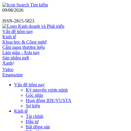
Tìm kiếm
09/08/2026
ISSN-2815-5823
Vấn đề hôm nay
Kinh tế
Khoa học & Công nghệ
Cẩm nang thương hiệu
Làm giàu - Xưa nay
Sản phẩm mới
+
Xanh
Video
Emagazine
Vấn đề hôm nay
Kỷ nguyên vươn mình
Góc nhìn
Hoạt động IDE/VUSTA
Sự kiện
Kinh tế
Tài chính
Đầu tư
Bất động sản