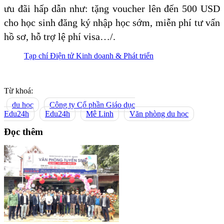
ưu đãi hấp dẫn như: tặng voucher lên đến 500 USD
cho học sinh đăng ký nhập học sớm, miễn phí tư vấn
hồ sơ, hỗ trợ lệ phí visa…/.
Tạp chí Điện tử Kinh doanh & Phát triển
Từ khoá:
du học
Công ty Cổ phần Giáo dục
Edu24h
Edu24h
Mê Linh
Văn phòng du học
Đọc thêm