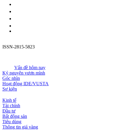
ISSN-2815-5823
Vấn đề hôm nay
Kỷ nguyên vươn mình
Góc nhìn
Hoạt động IDE/VUSTA
Sự kiện
Kinh tế
Tài chính
Đầu tư
Bất động sản
Tiêu dùng
Thông tin giá vàng