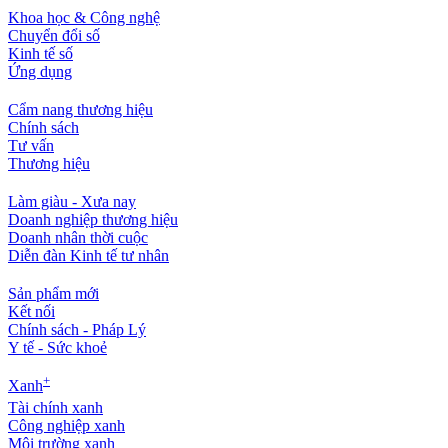
Khoa học & Công nghệ
Chuyển đổi số
Kinh tế số
Ứng dụng
Cẩm nang thương hiệu
Chính sách
Tư vấn
Thương hiệu
Làm giàu - Xưa nay
Doanh nghiệp thương hiệu
Doanh nhân thời cuộc
Diễn đàn Kinh tế tư nhân
Sản phẩm mới
Kết nối
Chính sách - Pháp Lý
Y tế - Sức khoẻ
+
Xanh
Tài chính xanh
Công nghiệp xanh
Môi trường xanh