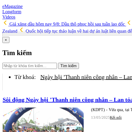
eMagazine
Longform
Videos
Giá xăng dầu hôm nay 9/8: Dầu thô phục hồi sau tuần lao dốc
Zealand
Quốc hội tiếp tục thảo luận về hai dự án luật liên quan đ
×
Tìm kiếm
Tìm kiếm
Từ khoá:
Ngày hội 'Thanh niên công nhân – Lan
Sôi động Ngày hội 'Thanh niên công nhân – Lan tỏa
(KDPT) - Vừa qua, tại T
13/05/2025
Kết nối