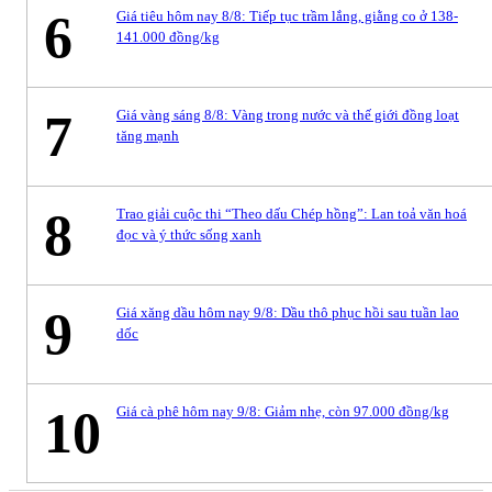
6
Giá tiêu hôm nay 8/8: Tiếp tục trầm lắng, giằng co ở 138-
141.000 đồng/kg
7
Giá vàng sáng 8/8: Vàng trong nước và thế giới đồng loạt
tăng mạnh
8
Trao giải cuộc thi “Theo dấu Chép hồng”: Lan toả văn hoá
đọc và ý thức sống xanh
9
Giá xăng dầu hôm nay 9/8: Dầu thô phục hồi sau tuần lao
dốc
10
Giá cà phê hôm nay 9/8: Giảm nhẹ, còn 97.000 đồng/kg