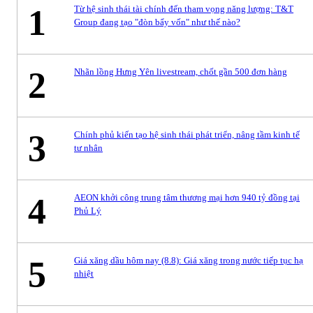
1
Từ hệ sinh thái tài chính đến tham vọng năng lượng: T&T
Group đang tạo "đòn bẩy vốn" như thế nào?
2
Nhãn lồng Hưng Yên livestream, chốt gần 500 đơn hàng
3
Chính phủ kiến tạo hệ sinh thái phát triển, nâng tầm kinh tế
tư nhân
4
AEON khởi công trung tâm thương mại hơn 940 tỷ đồng tại
Phủ Lý
5
Giá xăng dầu hôm nay (8.8): Giá xăng trong nước tiếp tục hạ
nhiệt