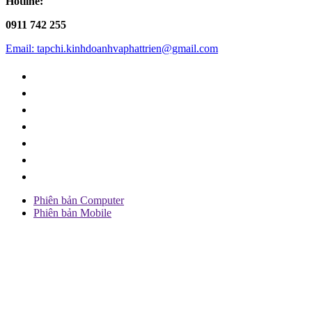
Hotline:
0911 742 255
Email: tapchi.kinhdoanhvaphattrien@gmail.com
Phiên bản Computer
Phiên bản Mobile