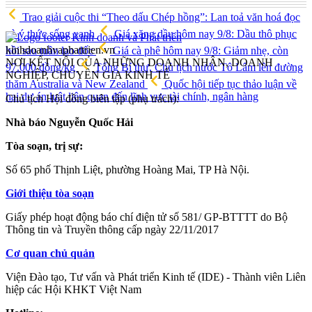
Trao giải cuộc thi “Theo dấu Chép hồng”: Lan toả văn hoá đọc
và ý thức sống xanh
Giá xăng dầu hôm nay 9/8: Dầu thô phục
kinhdoanhvaphattrien.vn
hồi sau tuần lao dốc
Giá cà phê hôm nay 9/8: Giảm nhẹ, còn
NƠI KẾT NỐI CỦA NHỮNG DOANH NHÂN, DOANH
97.000 đồng/kg
Tổng Bí thư, Chủ tịch nước Tô Lâm lên đường
NGHIỆP, CHUYÊN GIA KINH TẾ
thăm Australia và New Zealand
Quốc hội tiếp tục thảo luận về
hai dự án luật liên quan đến lĩnh vực tài chính, ngân hàng
Chủ tịch Hội đồng biên tập (phụ trách):
Nhà báo Nguyễn Quốc Hải
Tòa soạn, trị sự:
Số 65 phố Thịnh Liệt, phường Hoàng Mai, TP Hà Nội.
Giới thiệu tòa soạn
Giấy phép hoạt động báo chí điện tử số 581/ GP-BTTTT do Bộ
Thông tin và Truyền thông cấp ngày 22/11/2017
Cơ quan chủ quản
Viện Đào tạo, Tư vấn và Phát triển Kinh tế (IDE) - Thành viên Liên
hiệp các Hội KHKT Việt Nam