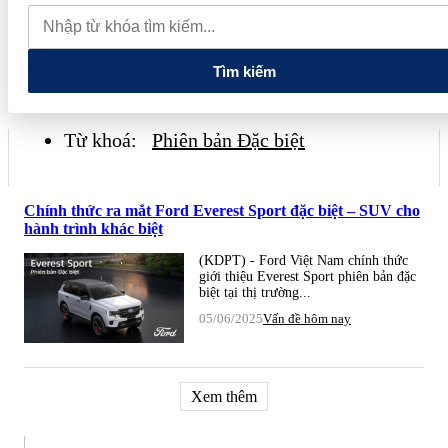
thăm Australia và New Zealand
Quốc hội tiếp tục thảo luận về
hai dự án luật liên quan đến lĩnh vực tài chính, ngân hàng
Tìm kiếm
Từ khoá:
Phiên bản Đặc biệt
Chính thức ra mắt Ford Everest Sport đặc biệt – SUV cho
hành trình khác biệt
(KDPT) - Ford Việt Nam chính thức
giới thiệu Everest Sport phiên bản đặc
biệt tại thị trường...
05/06/2025
Vấn đề hôm nay
Xem thêm