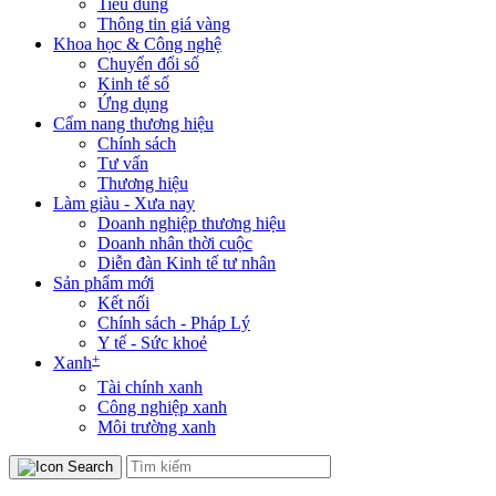
Tiêu dùng
Thông tin giá vàng
Khoa học & Công nghệ
Chuyển đổi số
Kinh tế số
Ứng dụng
Cẩm nang thương hiệu
Chính sách
Tư vấn
Thương hiệu
Làm giàu - Xưa nay
Doanh nghiệp thương hiệu
Doanh nhân thời cuộc
Diễn đàn Kinh tế tư nhân
Sản phẩm mới
Kết nối
Chính sách - Pháp Lý
Y tế - Sức khoẻ
+
Xanh
Tài chính xanh
Công nghiệp xanh
Môi trường xanh