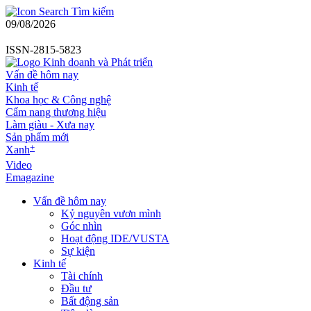
Tìm kiếm
09/08/2026
ISSN-2815-5823
Vấn đề hôm nay
Kinh tế
Khoa học & Công nghệ
Cẩm nang thương hiệu
Làm giàu - Xưa nay
Sản phẩm mới
+
Xanh
Video
Emagazine
Vấn đề hôm nay
Kỷ nguyên vươn mình
Góc nhìn
Hoạt động IDE/VUSTA
Sự kiện
Kinh tế
Tài chính
Đầu tư
Bất động sản