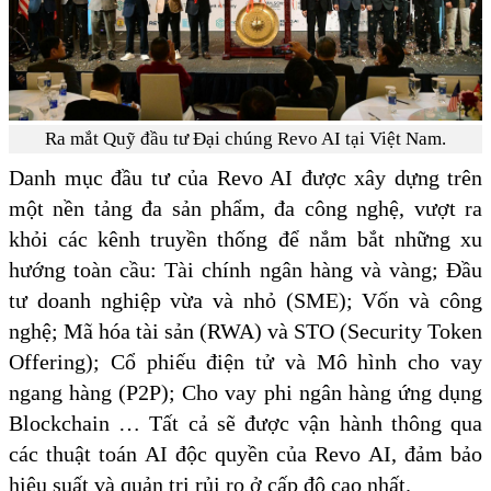
Ra mắt Quỹ đầu tư Đại chúng Revo AI tại Việt Nam.
Danh mục đầu tư của Revo AI được xây dựng trên
một nền tảng đa sản phẩm, đa công nghệ, vượt ra
khỏi các kênh truyền thống để nắm bắt những xu
hướng toàn cầu: Tài chính ngân hàng và vàng; Đầu
tư doanh nghiệp vừa và nhỏ (SME); Vốn và công
nghệ; Mã hóa tài sản (RWA) và STO (Security Token
Offering); Cổ phiếu điện tử và Mô hình cho vay
ngang hàng (P2P); Cho vay phi ngân hàng ứng dụng
Blockchain … Tất cả sẽ được vận hành thông qua
các thuật toán AI độc quyền của Revo AI, đảm bảo
hiệu suất và quản trị rủi ro ở cấp độ cao nhất.