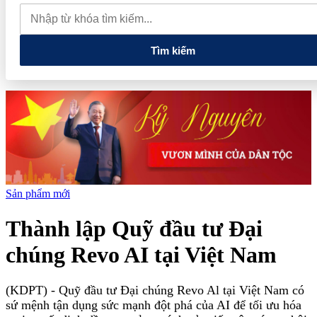
muốn mở rộng hợp tác công nghệ cao tại Đồng Nai
Từ hệ sinh
thái tài chính đến tham vọng năng lượng: T&T Group đang tạo
"đòn bẩy vốn" như thế nào?
Tìm kiếm
Sản phẩm mới
Thành lập Quỹ đầu tư Đại
chúng Revo AI tại Việt Nam
(KDPT)
- Quỹ đầu tư Đại chúng Revo Al tại Việt Nam có
sứ mệnh tận dụng sức mạnh đột phá của AI để tối ưu hóa