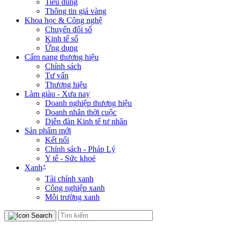
Tiêu dùng
Thông tin giá vàng
Khoa học & Công nghệ
Chuyển đổi số
Kinh tế số
Ứng dụng
Cẩm nang thương hiệu
Chính sách
Tư vấn
Thương hiệu
Làm giàu - Xưa nay
Doanh nghiệp thương hiệu
Doanh nhân thời cuộc
Diễn đàn Kinh tế tư nhân
Sản phẩm mới
Kết nối
Chính sách - Pháp Lý
Y tế - Sức khoẻ
+
Xanh
Tài chính xanh
Công nghiệp xanh
Môi trường xanh