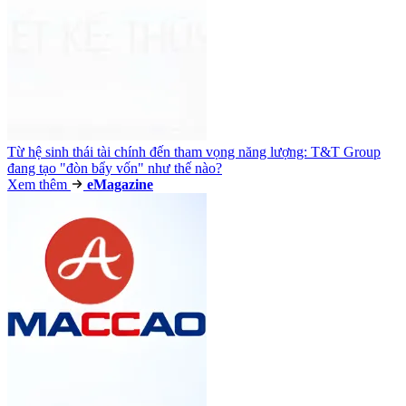
Từ hệ sinh thái tài chính đến tham vọng năng lượng: T&T Group
đang tạo "đòn bẩy vốn" như thế nào?
Xem thêm
e
Magazine