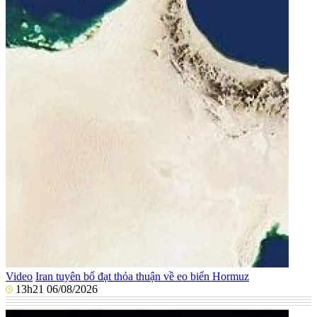
Video
Iran tuyên bố đạt thỏa thuận về eo biển Hormuz
13h21 06/08/2026