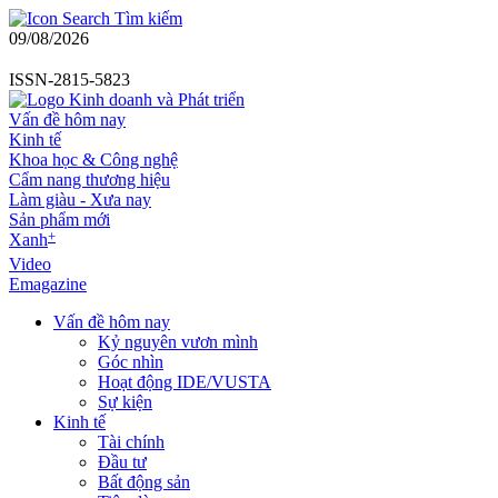
Tìm kiếm
09/08/2026
ISSN-2815-5823
Vấn đề hôm nay
Kinh tế
Khoa học & Công nghệ
Cẩm nang thương hiệu
Làm giàu - Xưa nay
Sản phẩm mới
+
Xanh
Video
Emagazine
Vấn đề hôm nay
Kỷ nguyên vươn mình
Góc nhìn
Hoạt động IDE/VUSTA
Sự kiện
Kinh tế
Tài chính
Đầu tư
Bất động sản