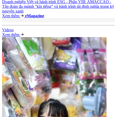
Doanh nghiệp Việt và hành trình ESG - Phần VIII: AMACCAO -
Tập đoàn đa ngành “kín tiếng” và hành trình tái định nghĩa trong kỷ
nguyên xanh
Xem thêm
e
Magazine
Video
s
Xem thêm