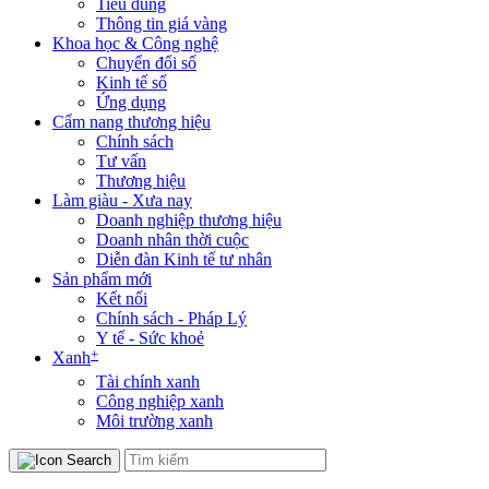
Tiêu dùng
Thông tin giá vàng
Khoa học & Công nghệ
Chuyển đổi số
Kinh tế số
Ứng dụng
Cẩm nang thương hiệu
Chính sách
Tư vấn
Thương hiệu
Làm giàu - Xưa nay
Doanh nghiệp thương hiệu
Doanh nhân thời cuộc
Diễn đàn Kinh tế tư nhân
Sản phẩm mới
Kết nối
Chính sách - Pháp Lý
Y tế - Sức khoẻ
+
Xanh
Tài chính xanh
Công nghiệp xanh
Môi trường xanh