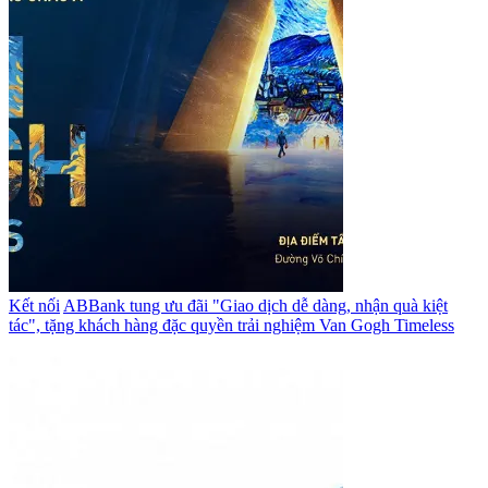
Kết nối
ABBank tung ưu đãi "Giao dịch dễ dàng, nhận quà kiệt
tác", tặng khách hàng đặc quyền trải nghiệm Van Gogh Timeless