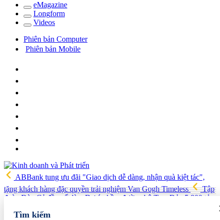
e
Magazine
Long
f
orm
Video
s
Phiên bản Computer
Phiên bản Mobile
ABBank tung ưu đãi "Giao dịch dễ dàng, nhận quà kiệt tác",
tặng khách hàng đặc quyền trải nghiệm Van Gogh Timeless
Tập
đoàn Đèo Cả đề xuất làm Dự án hầm đường bộ Tam Đảo 5.800 tỷ
Hải quan Lào Cai phát hiện 5 vụ vi phạm, tạm giữ gần 700 kg
Tìm kiếm