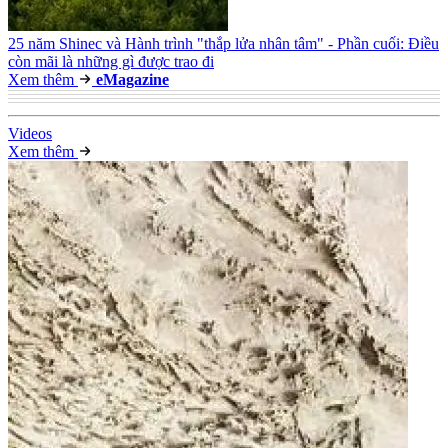
25 năm Shinec và Hành trình "thắp lửa nhân tâm" - Phần cuối: Điều
còn mãi là những gì được trao đi
Xem thêm
e
Magazine
Video
s
Xem thêm