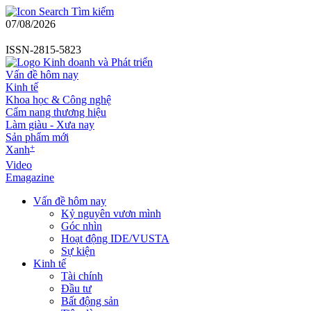
Tìm kiếm
07/08/2026
ISSN-2815-5823
Vấn đề hôm nay
Kinh tế
Khoa học & Công nghệ
Cẩm nang thương hiệu
Làm giàu - Xưa nay
Sản phẩm mới
+
Xanh
Video
Emagazine
Vấn đề hôm nay
Kỷ nguyên vươn mình
Góc nhìn
Hoạt động IDE/VUSTA
Sự kiện
Kinh tế
Tài chính
Đầu tư
Bất động sản