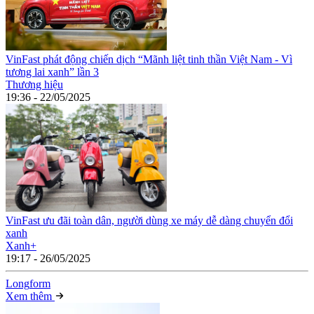
VinFast phát động chiến dịch “Mãnh liệt tinh thần Việt Nam - Vì
tương lai xanh” lần 3
Thương hiệu
19:36 - 22/05/2025
VinFast ưu đãi toàn dân, người dùng xe máy dễ dàng chuyển đổi
xanh
Xanh+
19:17 - 26/05/2025
Long
f
orm
Xem thêm