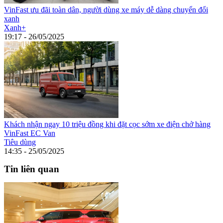
VinFast ưu đãi toàn dân, người dùng xe máy dễ dàng chuyển đổi
xanh
Xanh+
19:17 - 26/05/2025
Khách nhận ngay 10 triệu đồng khi đặt cọc sớm xe điện chở hàng
VinFast EC Van
Tiêu dùng
14:35 - 25/05/2025
Tin liên quan