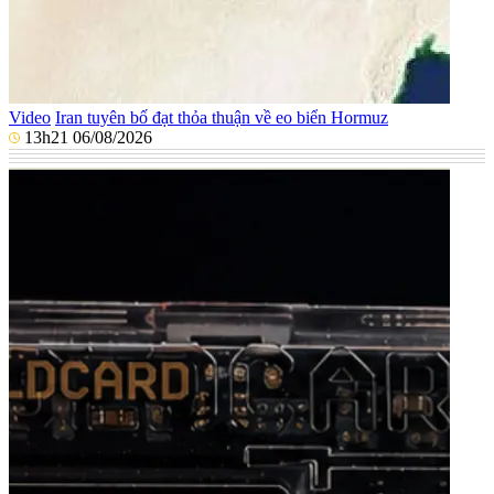
Video
Iran tuyên bố đạt thỏa thuận về eo biển Hormuz
13h21 06/08/2026