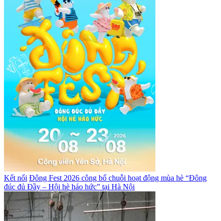
Kết nối
Đông Fest 2026 công bố chuỗi hoạt động mùa hè “Đông
đúc đủ Đầy – Hội hè háo hức” tại Hà Nội