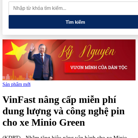
thực phẩm và nhiều điện thoại nhập lậu
Lan tỏa văn hóa kinh
doanh, tìm kiếm doanh nghiệp tiêu biểu trên toàn quốc
Địa chỉ
các cửa hàng rau củ quả sạch tại Hà Nội
Tìm kiếm
Sản phẩm mới
VinFast nâng cấp miễn phí
dung lượng và công nghệ pin
cho xe Minio Green
(KDPT)
- Nhằm tăng hiệu năng vận hành cho xe Minio