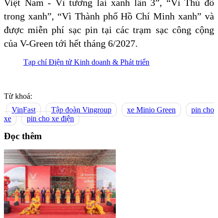
Việt Nam - Vì tương lai xanh lần 3”, “Vì Thủ đô
trong xanh”, “Vì Thành phố Hồ Chí Minh xanh” và
được miễn phí sạc pin tại các trạm sạc công cộng
của V-Green tới hết tháng 6/2027.
Tạp chí Điện tử Kinh doanh & Phát triển
Từ khoá:
VinFast
Tập đoàn Vingroup
xe Minio Green
pin cho
xe
pin cho xe điện
Đọc thêm