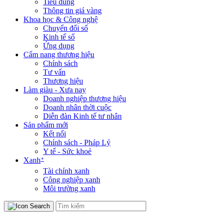
Tiêu dùng
Thông tin giá vàng
Khoa học & Công nghệ
Chuyển đổi số
Kinh tế số
Ứng dụng
Cẩm nang thương hiệu
Chính sách
Tư vấn
Thương hiệu
Làm giàu - Xưa nay
Doanh nghiệp thương hiệu
Doanh nhân thời cuộc
Diễn đàn Kinh tế tư nhân
Sản phẩm mới
Kết nối
Chính sách - Pháp Lý
Y tế - Sức khoẻ
+
Xanh
Tài chính xanh
Công nghiệp xanh
Môi trường xanh