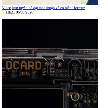
Video
Iran tuyên bố đạt thỏa thuận về eo biển Hormuz
13h21 06/08/2026