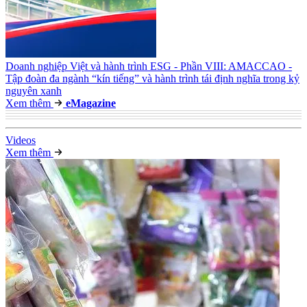
Doanh nghiệp Việt và hành trình ESG - Phần VIII: AMACCAO -
Tập đoàn đa ngành “kín tiếng” và hành trình tái định nghĩa trong kỷ
nguyên xanh
Xem thêm
e
Magazine
Video
s
Xem thêm