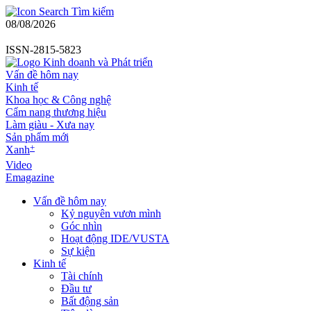
Tìm kiếm
08/08/2026
ISSN-2815-5823
Vấn đề hôm nay
Kinh tế
Khoa học & Công nghệ
Cẩm nang thương hiệu
Làm giàu - Xưa nay
Sản phẩm mới
+
Xanh
Video
Emagazine
Vấn đề hôm nay
Kỷ nguyên vươn mình
Góc nhìn
Hoạt động IDE/VUSTA
Sự kiện
Kinh tế
Tài chính
Đầu tư
Bất động sản