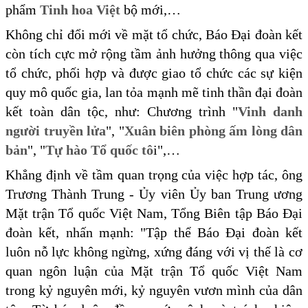
phẩm
Tinh hoa Việt
bộ mới,…
Không chỉ đổi mới về mặt tổ chức, Báo Đại đoàn kết
còn tích cực mở rộng tầm ảnh hưởng thông qua việc
tổ chức, phối hợp và được giao tổ chức các sự kiện
quy mô quốc gia, lan tỏa mạnh mẽ tinh thần đại đoàn
kết toàn dân tộc, như: Chương trình "
Vinh danh
người truyền lửa
", "
Xuân biên phòng ấm lòng dân
bản
", "
Tự hào Tổ quốc tô
i",…
Khẳng định về tầm quan trọng của việc hợp tác, ông
Trương Thành Trung - Ủy viên Ủy ban Trung ương
Mặt trận Tổ quốc Việt Nam, Tổng Biên tập Báo Đại
đoàn kết, nhấn mạnh: "Tập thể Báo Đại đoàn kết
luôn nỗ lực không ngừng, xứng đáng với vị thế là cơ
quan ngôn luận của Mặt trận Tổ quốc Việt Nam
trong kỷ nguyên mới, kỷ nguyên vươn mình của dân