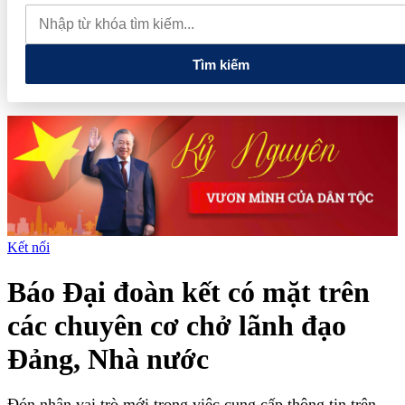
muốn mở rộng hợp tác công nghệ cao tại Đồng Nai
Từ hệ sinh
thái tài chính đến tham vọng năng lượng: T&T Group đang tạo
"đòn bẩy vốn" như thế nào?
Tìm kiếm
Kết nối
Báo Đại đoàn kết có mặt trên
các chuyên cơ chở lãnh đạo
Đảng, Nhà nước
Đón nhận vai trò mới trong việc cung cấp thông tin trên