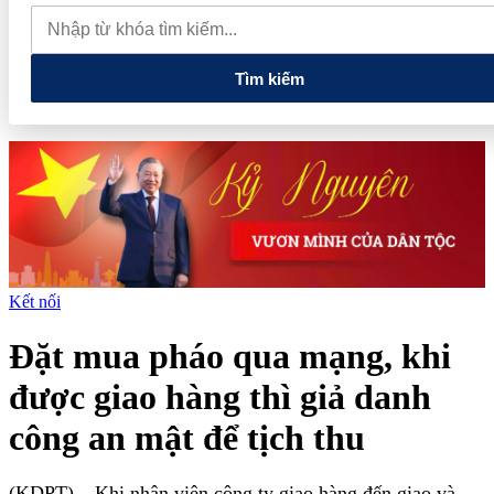
thực phẩm và nhiều điện thoại nhập lậu
Lan tỏa văn hóa kinh
doanh, tìm kiếm doanh nghiệp tiêu biểu trên toàn quốc
Địa chỉ
các cửa hàng rau củ quả sạch tại Hà Nội
Tìm kiếm
Kết nối
Đặt mua pháo qua mạng, khi
được giao hàng thì giả danh
công an mật để tịch thu
(KDPT)
– Khi nhân viên công ty giao hàng đến giao và