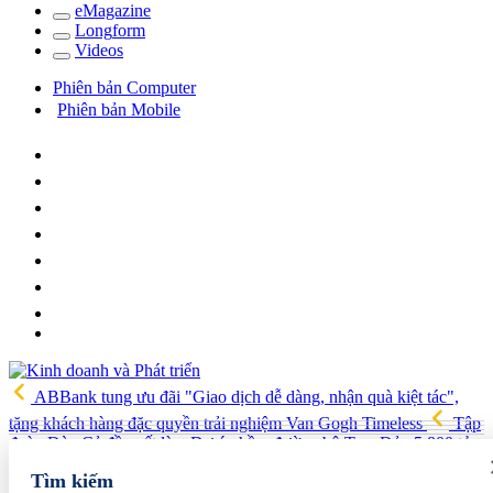
e
Magazine
Long
f
orm
Video
s
Phiên bản Computer
Phiên bản Mobile
ABBank tung ưu đãi "Giao dịch dễ dàng, nhận quà kiệt tác",
tặng khách hàng đặc quyền trải nghiệm Van Gogh Timeless
Tập
đoàn Đèo Cả đề xuất làm Dự án hầm đường bộ Tam Đảo 5.800 tỷ
Hải quan Lào Cai phát hiện 5 vụ vi phạm, tạm giữ gần 700 kg
Tìm kiếm