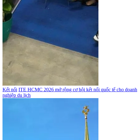
Kết nối
ITE HCMC 2026 mở rộng cơ hội kết nối quốc tế cho doanh
nghiệp du lịch