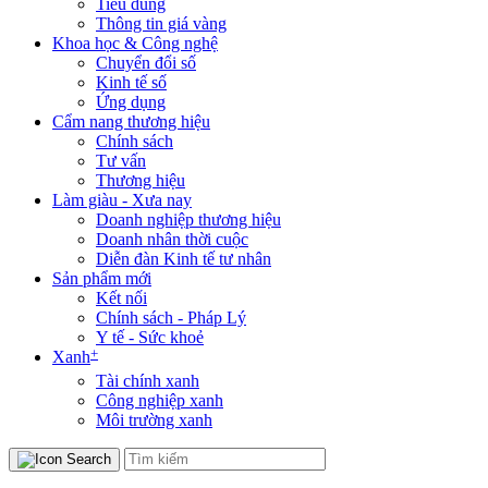
Tiêu dùng
Thông tin giá vàng
Khoa học & Công nghệ
Chuyển đổi số
Kinh tế số
Ứng dụng
Cẩm nang thương hiệu
Chính sách
Tư vấn
Thương hiệu
Làm giàu - Xưa nay
Doanh nghiệp thương hiệu
Doanh nhân thời cuộc
Diễn đàn Kinh tế tư nhân
Sản phẩm mới
Kết nối
Chính sách - Pháp Lý
Y tế - Sức khoẻ
+
Xanh
Tài chính xanh
Công nghiệp xanh
Môi trường xanh