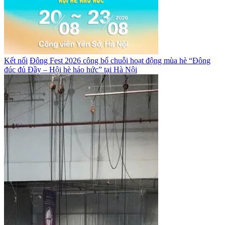
Kết nối
Đông Fest 2026 công bố chuỗi hoạt động mùa hè “Đông
đúc đủ Đầy – Hội hè háo hức” tại Hà Nội