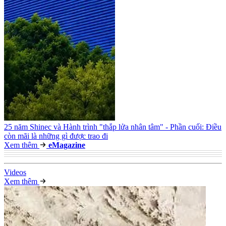
25 năm Shinec và Hành trình "thắp lửa nhân tâm" - Phần cuối: Điều
còn mãi là những gì được trao đi
Xem thêm
e
Magazine
Video
s
Xem thêm