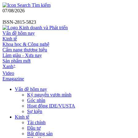
Tìm kiếm
07/08/2026
ISSN-2815-5823
Vấn đề hôm nay
Kinh tế
Khoa học & Công nghệ
Cẩm nang thương hiệu
Làm giàu - Xưa nay
Sản phẩm mới
+
Xanh
Video
Emagazine
Vấn đề hôm nay
Kỷ nguyên vươn mình
Góc nhìn
Hoạt động IDE/VUSTA
Sự kiện
Kinh tế
Tài chính
Đầu tư
Bất động sản