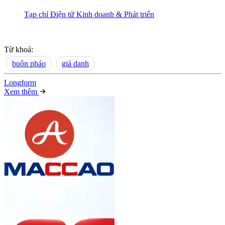
Tạp chí Điện tử Kinh doanh & Phát triển
Từ khoá:
buôn pháo
giả danh
Long
f
orm
Xem thêm