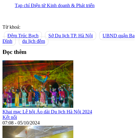
Tạp chí Điện tử Kinh doanh & Phát triển
Từ khoá:
Đêm Trúc Bạch
Sở Du lịch TP. Hà Nội
UBND quận Ba
Đình
du lịch đêm
Đọc thêm
Khai mạc Lễ hội Áo dài Du lịch Hà Nội 2024
Kết nối
07:08 - 05/10/2024