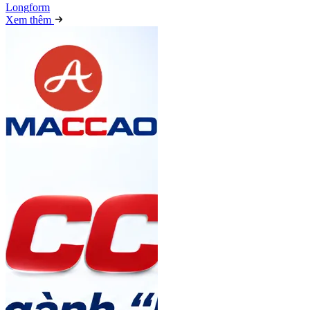
Long
f
orm
Xem thêm