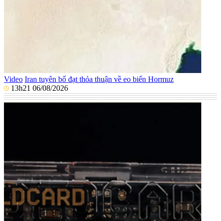
Video
Iran tuyên bố đạt thỏa thuận về eo biển Hormuz
13h21 06/08/2026