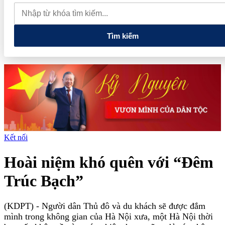
phiếu, doanh nghiệp mới hoàn thành khoảng 1/4 kế hoạch năm
Giá vàng sáng nay (7/8): Vàng SJC quay đầu giảm sâu
Thiết lập
các cơ chế, chính sách đặc thù để thúc đẩy phát triển khu kinh tế đặc
biệt
Tìm kiếm
Kết nối
Hoài niệm khó quên với “Đêm
Trúc Bạch”
(KDPT)
- Người dân Thủ đô và du khách sẽ được đắm
mình trong không gian của Hà Nội xưa, một Hà Nội thời