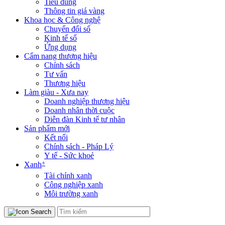
Tiêu dùng
Thông tin giá vàng
Khoa học & Công nghệ
Chuyển đổi số
Kinh tế số
Ứng dụng
Cẩm nang thương hiệu
Chính sách
Tư vấn
Thương hiệu
Làm giàu - Xưa nay
Doanh nghiệp thương hiệu
Doanh nhân thời cuộc
Diễn đàn Kinh tế tư nhân
Sản phẩm mới
Kết nối
Chính sách - Pháp Lý
Y tế - Sức khoẻ
+
Xanh
Tài chính xanh
Công nghiệp xanh
Môi trường xanh