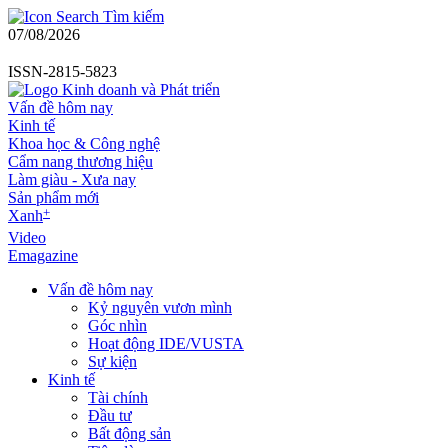
Tìm kiếm
07/08/2026
ISSN-2815-5823
Vấn đề hôm nay
Kinh tế
Khoa học & Công nghệ
Cẩm nang thương hiệu
Làm giàu - Xưa nay
Sản phẩm mới
+
Xanh
Video
Emagazine
Vấn đề hôm nay
Kỷ nguyên vươn mình
Góc nhìn
Hoạt động IDE/VUSTA
Sự kiện
Kinh tế
Tài chính
Đầu tư
Bất động sản