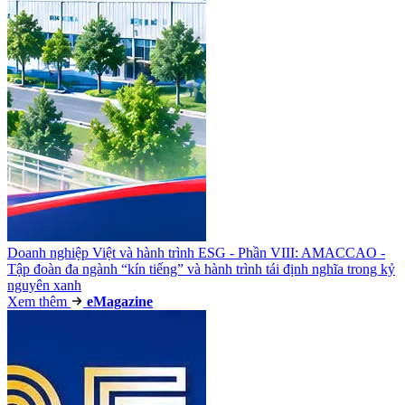
Doanh nghiệp Việt và hành trình ESG - Phần VIII: AMACCAO -
Tập đoàn đa ngành “kín tiếng” và hành trình tái định nghĩa trong kỷ
nguyên xanh
Xem thêm
e
Magazine