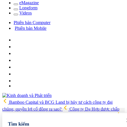
e
Magazine
Long
f
orm
Video
s
Phiên bản Computer
Phiên bản Mobile
Bamboo Capital và BCG Land bị hủy tư cách công ty đại
chúng, quyền lợi cổ đông ra sao?
Công ty Dạ Hợp được chấp
thuận làm dự án Khu Nhà ở xã hội Phú Minh gần 400 tỷ đồng
Gia đình Chủ tịch DIC Corp tiếp tục bị bán giải chấp hơn 8 triệu cổ
Tìm kiếm