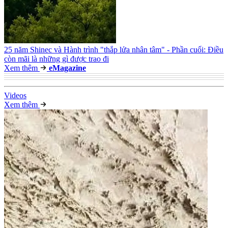
25 năm Shinec và Hành trình "thắp lửa nhân tâm" - Phần cuối: Điều
còn mãi là những gì được trao đi
Xem thêm
e
Magazine
Video
s
Xem thêm