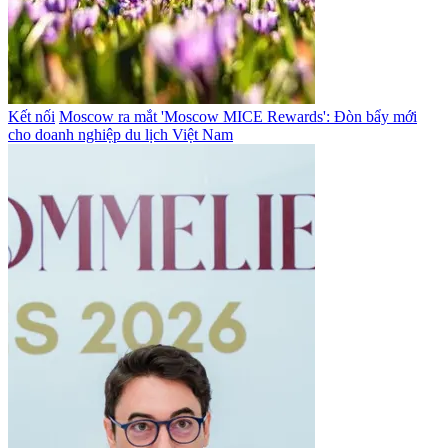
Kết nối
Moscow ra mắt 'Moscow MICE Rewards': Đòn bẩy mới
cho doanh nghiệp du lịch Việt Nam