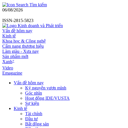
Tìm kiếm
06/08/2026
ISSN-2815-5823
Vấn đề hôm nay
Kinh tế
Khoa học & Công nghệ
Cẩm nang thương hiệu
Làm giàu - Xưa nay
Sản phẩm mới
+
Xanh
Video
Emagazine
Vấn đề hôm nay
Kỷ nguyên vươn mình
Góc nhìn
Hoạt động IDE/VUSTA
Sự kiện
Kinh tế
Tài chính
Đầu tư
Bất động sản