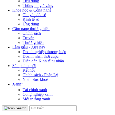
Tiêu dùng
Thông tin giá vàng
Khoa học & Công nghệ
Chuyển đổi số
Kinh tế số
Ứng dụng
Cẩm nang thương hiệu
Chính sách
Tư vấn
Thương hiệu
Làm giàu - Xưa nay
Doanh nghiệp thương hiệu
Doanh nhân thời cuộc
Diễn đàn Kinh tế tư nhân
Sản phẩm mới
Kết nối
Chính sách - Pháp Lý
Y tế - Sức khoẻ
+
Xanh
Tài chính xanh
Công nghiệp xanh
Môi trường xanh