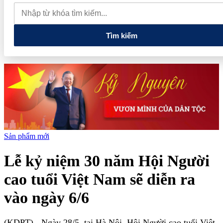
Rewards': Đòn bẩy mới cho doanh nghiệp du lịch Việt Nam
BIC triển khai 'Siêu hội bảo hiểm 8.8', ưu đãi lớn trên nhiều dòng
bảo hiểm
Tìm kiếm
Sản phẩm mới
Lễ kỷ niệm 30 năm Hội Người
cao tuổi Việt Nam sẽ diễn ra
vào ngày 6/6
(KDPT)
- Ngày 28/5, tại Hà Nội, Hội Người cao tuổi Việt