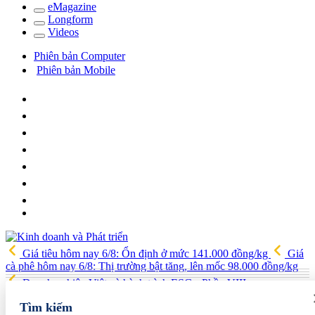
e
Magazine
Long
f
orm
Video
s
Phiên bản Computer
Phiên bản Mobile
Giá tiêu hôm nay 6/8: Ổn định ở mức 141.000 đồng/kg
Giá
cà phê hôm nay 6/8: Thị trường bật tăng, lên mốc 98.000 đồng/kg
Doanh nghiệp Việt và hành trình ESG - Phần VIII:
AMACCAO - Tập đoàn đa ngành “kín tiếng” và hành trình tái định
Tìm kiếm
nghĩa trong kỷ nguyên xanh
Moscow ra mắt 'Moscow MICE