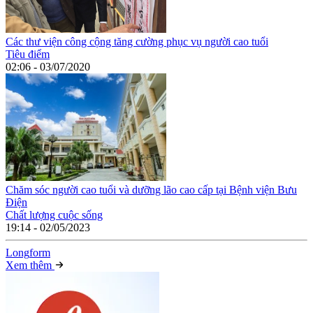
Các thư viện công cộng tăng cường phục vụ người cao tuổi
Tiêu điểm
02:06 - 03/07/2020
Chăm sóc người cao tuổi và dưỡng lão cao cấp tại Bệnh viện Bưu
Điện
Chất lượng cuộc sống
19:14 - 02/05/2023
Long
f
orm
Xem thêm