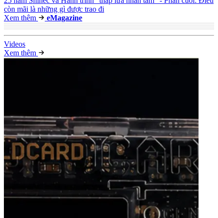
25 năm Shinec và Hành trình "thắp lửa nhân tâm" - Phần cuối: Điều
còn mãi là những gì được trao đi
Xem thêm
e
Magazine
Video
s
Xem thêm