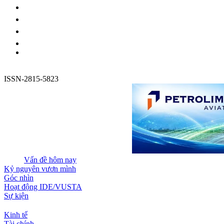
ISSN-2815-5823
Vấn đề hôm nay
Kỷ nguyên vươn mình
Góc nhìn
Hoạt động IDE/VUSTA
Sự kiện
Kinh tế
Tài chính