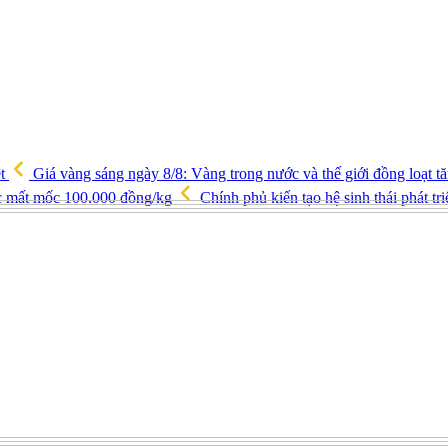
ệt
Giá vàng sáng ngày 8/8: Vàng trong nước và thế giới đồng loạt 
ốc mất mốc 100.000 đồng/kg
Chính phủ kiến tạo hệ sinh thái phát tr