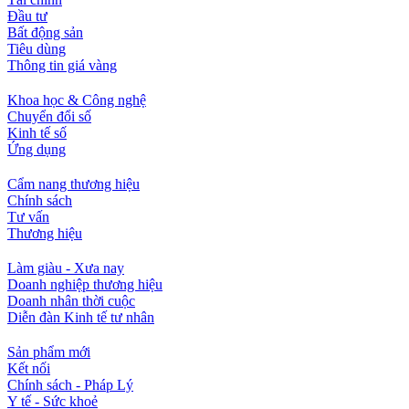
Đầu tư
Bất động sản
Tiêu dùng
Thông tin giá vàng
Khoa học & Công nghệ
Chuyển đổi số
Kinh tế số
Ứng dụng
Cẩm nang thương hiệu
Chính sách
Tư vấn
Thương hiệu
Làm giàu - Xưa nay
Doanh nghiệp thương hiệu
Doanh nhân thời cuộc
Diễn đàn Kinh tế tư nhân
Sản phẩm mới
Kết nối
Chính sách - Pháp Lý
Y tế - Sức khoẻ