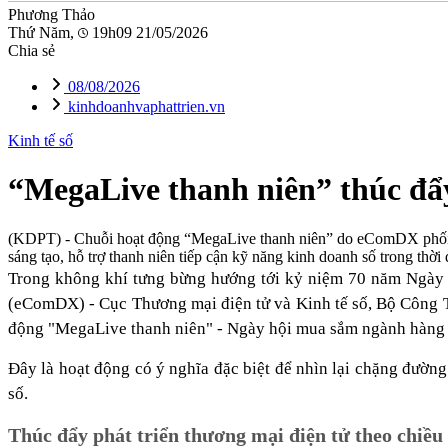
Phương Thảo
Thứ Năm,
19h09 21/05/2026
Chia sẻ
08/08/2026
kinhdoanhvaphattrien.vn
Kinh tế số
“MegaLive thanh niên” thúc đẩy
(KDPT)
- Chuỗi hoạt động “MegaLive thanh niên” do eComDX phối hợ
sáng tạo, hỗ trợ thanh niên tiếp cận kỹ năng kinh doanh số trong thời đ
Trong không khí tưng bừng hướng tới kỷ niệm 70 năm Ngày t
(eComDX) - Cục Thương mại điện tử và Kinh tế số, Bộ Công 
động "MegaLive thanh niên" - Ngày hội mua sắm ngành hàng
Đây là hoạt động có ý nghĩa đặc biệt để nhìn lại chặng đường
số.
Thúc đẩy phát triển thương mại điện tử theo chiều