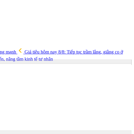
tăng mạnh
Giá tiêu hôm nay 8/8: Tiếp tục trầm lắng, giằng co ở
iển, nâng tầm kinh tế tư nhân