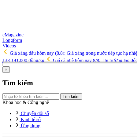
eMagazine
Longform
Videos
Giá xăng dầu hôm nay (8.8): Giá xăng trong nước tiếp tục hạ nhi
138-141.000 đồng/kg
Giá cà phê hôm nay 8/8: Thị trường lao d
×
Tìm kiếm
Tìm kiếm
Khoa học & Công nghệ
Chuyển đổi số
Kinh tế số
Ứng dụng