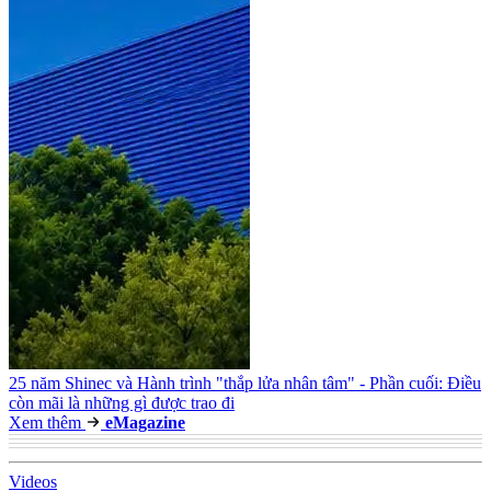
25 năm Shinec và Hành trình "thắp lửa nhân tâm" - Phần cuối: Điều
còn mãi là những gì được trao đi
Xem thêm
e
Magazine
Video
s