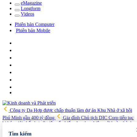
e
Magazine
Long
f
orm
Video
s
Phiên bản Computer
Phiên bản Mobile
Công ty Dạ Hợp được chấp thuận làm dự án Khu Nhà ở xã hội
Phú Minh gần 400 tỷ đồng
Gia đình Chủ tịch DIC Corp tiếp tục
bị bán giải chấp hơn 8 triệu cổ phiếu, doanh nghiệp mới hoàn thành
khoảng 1/4 kế hoạch năm
Giá vàng sáng nay (7/8): Vàng SJC
Tìm kiếm