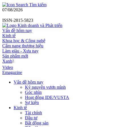
Tìm kiếm
07/08/2026
ISSN-2815-5823
Vấn đề hôm nay
Kinh tế
Khoa học & Công nghệ
Cẩm nang thương hiệu
Làm giàu - Xưa nay
Sản phẩm mới
+
Xanh
Video
Emagazine
Vấn đề hôm nay
Kỷ nguyên vươn mình
Góc nhìn
Hoạt động IDE/VUSTA
Sự kiện
Kinh tế
Tài chính
Đầu tư
Bất động sản