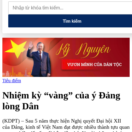
quay đầu giảm sâu
Thiết lập các cơ chế, chính sách đặc thù để
thúc đẩy phát triển khu kinh tế đặc biệt
Giá xăng dầu hôm nay
7/8: Dầu thế giới bật tăng mạnh, giá xăng trong nước đồng loạt giảm
Tìm kiếm
Tiêu điểm
Nhiệm kỳ “vàng” của ý Đảng
lòng Dân
(KDPT)
– Sau 5 năm thực hiện Nghị quyết Đại hội XII
của Đảng, kinh tế Việt Nam đạt được nhiều thành tựu quan