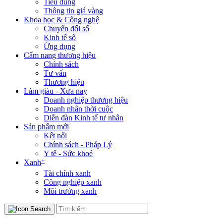
Tiêu dùng
Thông tin giá vàng
Khoa học & Công nghệ
Chuyển đổi số
Kinh tế số
Ứng dụng
Cẩm nang thương hiệu
Chính sách
Tư vấn
Thương hiệu
Làm giàu - Xưa nay
Doanh nghiệp thương hiệu
Doanh nhân thời cuộc
Diễn đàn Kinh tế tư nhân
Sản phẩm mới
Kết nối
Chính sách - Pháp Lý
Y tế - Sức khoẻ
+
Xanh
Tài chính xanh
Công nghiệp xanh
Môi trường xanh