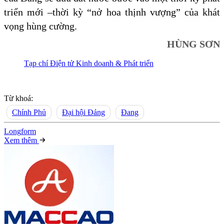
triển mới –thời kỳ “nở hoa thịnh vượng” của khát
vọng hùng cường.
HÙNG SƠN
Tạp chí Điện tử Kinh doanh & Phát triển
Từ khoá:
Chính Phủ
Đại hội Đảng
Đang
Long
f
orm
Xem thêm