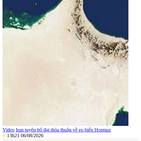
Video
Iran tuyên bố đạt thỏa thuận về eo biển Hormuz
13h21 06/08/2026