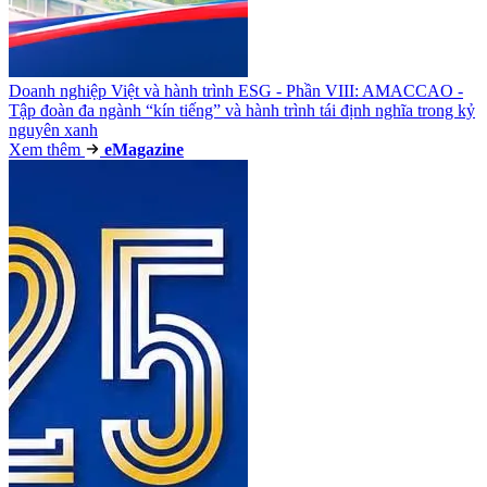
Doanh nghiệp Việt và hành trình ESG - Phần VIII: AMACCAO -
Tập đoàn đa ngành “kín tiếng” và hành trình tái định nghĩa trong kỷ
nguyên xanh
Xem thêm
e
Magazine