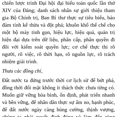
chiến lược trình Đại hội đại biểu toàn quốc lần thứ
XIV của Đảng; danh sách nhân sự giới thiệu tham
gia Bộ Chính trị, Ban Bí thư thực sự tiêu biểu, bảo
đảm tính kế thừa và đột phá; khuôn khổ thể chế cho
một bộ máy tinh gọn, hiệu lực, hiệu quả, quản trị
hiện đại dựa trên dữ liệu, phân cấp, phân quyền đi
đôi với kiểm soát quyền lực; cơ chế thực thi rõ
người, rõ việc, rõ thời hạn, rõ nguồn lực, rõ trách
nhiệm giải trình.
Thưa các đồng chí,
Đất nước ta đứng trước thời cơ lịch sử để bứt phá,
đồng thời đối mặt không ít thách thức chưa từng có.
Muốn giữ vững hòa bình, ổn định, phát triển nhanh
và bền vững, để nhân dân thực sự ấm no, hạnh phúc,
để đất nước ngày càng hùng cường, thịnh vượng,
chúng ta phải quyết định đúng và làm đến cùng