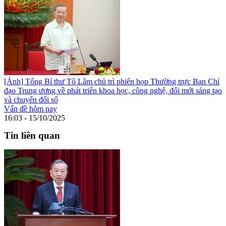
[Ảnh] Tổng Bí thư Tô Lâm chủ trì phiên họp Thường trực Ban Chỉ
đạo Trung ương về phát triển khoa học, công nghệ, đổi mới sáng tạo
và chuyển đổi số
Vấn đề hôm nay
16:03 - 15/10/2025
Tin liên quan