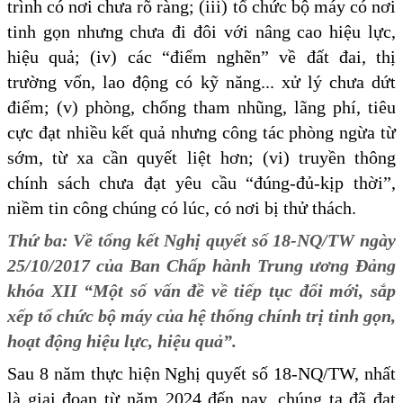
trình có nơi chưa rõ ràng; (iii) tổ chức bộ máy có nơi
tinh gọn nhưng chưa đi đôi với nâng cao hiệu lực,
hiệu quả; (iv) các “điểm nghẽn” về đất đai, thị
trường vốn, lao động có kỹ năng... xử lý chưa dứt
điểm; (v) phòng, chống tham nhũng, lãng phí, tiêu
cực đạt nhiều kết quả nhưng công tác phòng ngừa từ
sớm, từ xa cần quyết liệt hơn; (vi) truyền thông
chính sách chưa đạt yêu cầu “đúng-đủ-kịp thời”,
niềm tin công chúng có lúc, có nơi bị thử thách.
Thứ ba: Về tổng kết Nghị quyết số 18-NQ/TW ngày
25/10/2017 của Ban Chấp hành Trung ương Đảng
khóa XII “Một số vấn đề về tiếp tục đổi mới, sắp
xếp tổ chức bộ máy của hệ thống chính trị tinh gọn,
hoạt động hiệu lực, hiệu quả”.
Sau 8 năm thực hiện Nghị quyết số 18-NQ/TW, nhất
là giai đoạn từ năm 2024 đến nay, chúng ta đã đạt