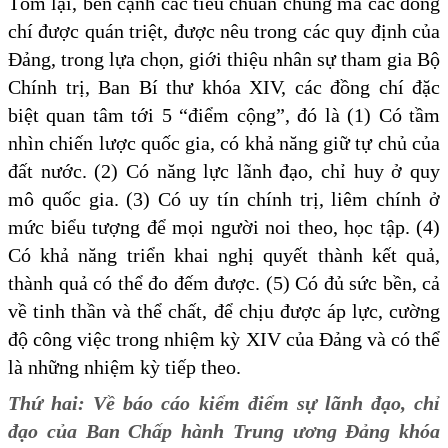
Tóm lại, bên cạnh các tiêu chuẩn chung mà các đồng
chí được quán triệt, được nêu trong các quy định của
Đảng, trong lựa chọn, giới thiệu nhân sự tham gia Bộ
Chính trị, Ban Bí thư khóa XIV, các đồng chí đặc
biệt quan tâm tới 5 “điểm cộng”, đó là (1) Có tầm
nhìn chiến lược quốc gia, có khả năng giữ tự chủ của
đất nước. (2) Có năng lực lãnh đạo, chỉ huy ở quy
mô quốc gia. (3) Có uy tín chính trị, liêm chính ở
mức biểu tượng để mọi người noi theo, học tập. (4)
Có khả năng triển khai nghị quyết thành kết quả,
thành quả có thể đo đếm được. (5) Có đủ sức bền, cả
về tinh thần và thể chất, để chịu được áp lực, cường
độ công việc trong nhiệm kỳ XIV của Đảng và có thể
là những nhiệm kỳ tiếp theo.
Thứ hai: Về báo cáo kiểm điểm sự lãnh đạo, chỉ
đạo của Ban Chấp hành Trung ương Đảng khóa