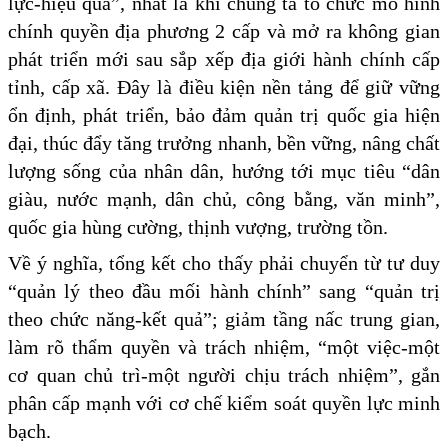
lực-hiệu quả”, nhất là khi chúng ta tổ chức mô hình
chính quyền địa phương 2 cấp và mở ra không gian
phát triển mới sau sắp xếp địa giới hành chính cấp
tỉnh, cấp xã. Đây là điều kiện nền tảng để giữ vững
ổn định, phát triển, bảo đảm quản trị quốc gia hiện
đại, thúc đẩy tăng trưởng nhanh, bền vững, nâng chất
lượng sống của nhân dân, hướng tới mục tiêu “dân
giàu, nước mạnh, dân chủ, công bằng, văn minh”,
quốc gia hùng cường, thịnh vượng, trường tồn.
Về ý nghĩa, tổng kết cho thấy phải chuyển từ tư duy
“quản lý theo đầu mối hành chính” sang “quản trị
theo chức năng-kết quả”; giảm tầng nấc trung gian,
làm rõ thẩm quyền và trách nhiệm, “một việc-một
cơ quan chủ trì-một người chịu trách nhiệm”, gắn
phân cấp mạnh với cơ chế kiểm soát quyền lực minh
bạch.