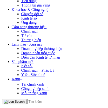
Tiêu dùng
Thông tin giá vàng
Khoa học & Công nghệ
Chuyển đổi số
Kinh tế số
Ứng dụng
Cẩm nang thương hiệu
Chính sách
Tư vấn
Thương hiệu
Làm giàu - Xưa nay
Doanh nghiệp thương hiệu
Doanh nhân thời cuộc
Diễn đàn Kinh tế tư nhân
Sản phẩm mới
Kết nối
Chính sách - Pháp Lý
Y tế - Sức khoẻ
+
Xanh
Tài chính xanh
Công nghiệp xanh
Môi trường xanh