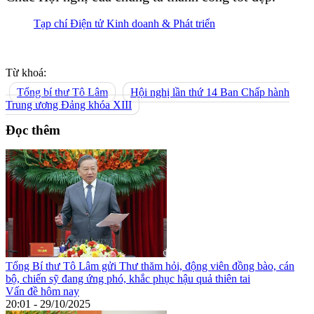
Tạp chí Điện tử Kinh doanh & Phát triển
Từ khoá:
Tổng bí thư Tô Lâm
Hội nghị lần thứ 14 Ban Chấp hành
Trung ương Đảng khóa XIII
Đọc thêm
Tổng Bí thư Tô Lâm gửi Thư thăm hỏi, động viên đồng bào, cán
bộ, chiến sỹ đang ứng phó, khắc phục hậu quả thiên tai
Vấn đề hôm nay
20:01 - 29/10/2025