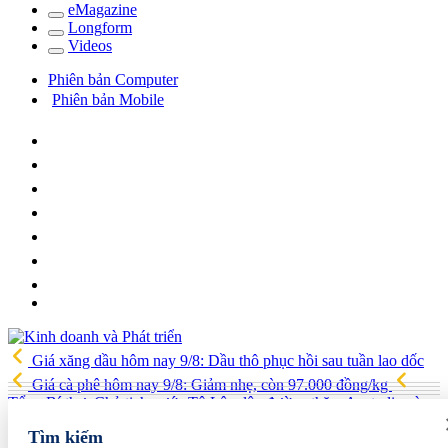
e
Magazine
Long
f
orm
Video
s
Phiên bản Computer
Phiên bản Mobile
Giá xăng dầu hôm nay 9/8: Dầu thô phục hồi sau tuần lao dốc
Giá cà phê hôm nay 9/8: Giảm nhẹ, còn 97.000 đồng/kg
Tổng Bí thư, Chủ tịch nước Tô Lâm lên đường thăm Australia và
New Zealand
Quốc hội tiếp tục thảo luận về hai dự án luật liên
Tìm kiếm