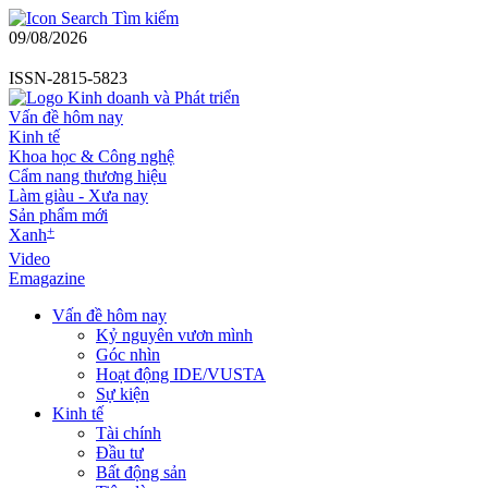
Tìm kiếm
09/08/2026
ISSN-2815-5823
Vấn đề hôm nay
Kinh tế
Khoa học & Công nghệ
Cẩm nang thương hiệu
Làm giàu - Xưa nay
Sản phẩm mới
+
Xanh
Video
Emagazine
Vấn đề hôm nay
Kỷ nguyên vươn mình
Góc nhìn
Hoạt động IDE/VUSTA
Sự kiện
Kinh tế
Tài chính
Đầu tư
Bất động sản