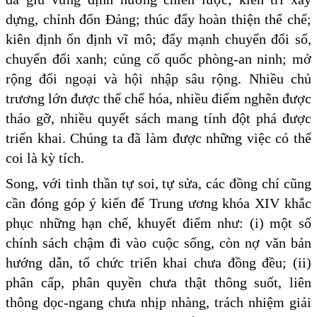
dựng, chỉnh đốn Đảng; thúc đẩy hoàn thiện thể chế;
kiên định ổn định vĩ mô; đẩy mạnh chuyển đổi số,
chuyển đổi xanh; củng cố quốc phòng-an ninh; mở
rộng đối ngoại và hội nhập sâu rộng. Nhiều chủ
trương lớn được thể chế hóa, nhiều điểm nghẽn được
tháo gỡ, nhiều quyết sách mang tính đột phá được
triển khai. Chúng ta đã làm được những việc có thể
coi là kỳ tích.
Song, với tinh thần tự soi, tự sửa, các đồng chí cũng
cần đóng góp ý kiến để Trung ương khóa XIV khắc
phục những hạn chế, khuyết điểm như: (i) một số
chính sách chậm đi vào cuộc sống, còn nợ văn bản
hướng dẫn, tổ chức triển khai chưa đồng đều; (ii)
phân cấp, phân quyền chưa thật thông suốt, liên
thông dọc-ngang chưa nhịp nhàng, trách nhiệm giải