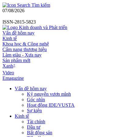
Tìm kiếm
07/08/2026
ISSN-2815-5823
Vấn đề hôm nay
Kinh tế
Khoa học & Công nghệ
Cẩm nang thương hiệu
Làm giàu - Xưa nay
Sản phẩm mới
+
Xanh
Video
Emagazine
Vấn đề hôm nay
Kỷ nguyên vươn mình
Góc nhìn
Hoạt động IDE/VUSTA
Sự kiện
Kinh tế
Tài chính
Đầu tư
Bất động sản