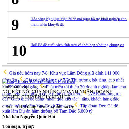
9
'Tỏa sáng Nghị lực Việt' 2026 mở rộng hỗ trợ khởi nghiệp cho
thanh niên khuyết tật
10
HoREA đề xuất cách tính mới về thời hạn sử dụng chung cư
Giá tiêu hôm nay 7/8: Khu vực Lâm Đồng giữ đỉnh 141.000
đồng/kg
Giá cà phê hôm nay 7/8: Thị trường bật tăng, cao nhất
kinhdoanhvaphattrien.vn
lên 99.000 đồng/kg
Phát triển tối thiểu 20 doanh nghiệp làm chủ
NƠI KẾT NỐI CỦA NHỮNG DOANH NHÂN, DOANH
công nghệ, sản phẩm công nghệ chiến lược
ABBank tung ưu
NGHIỆP, CHUYÊN GIA KINH TẾ
đãi "Giao dịch dễ dàng, nhận quà kiệt tác", tặng khách hàng đặc
quyền trải nghiệm Van Gogh Timeless
Tập đoàn Đèo Cả đề
Chủ tịch Hội đồng biên tập (phụ trách):
xuất làm Dự án hầm đường bộ Tam Đảo 5.800 tỷ
Nhà báo Nguyễn Quốc Hải
Tòa soạn, trị sự: