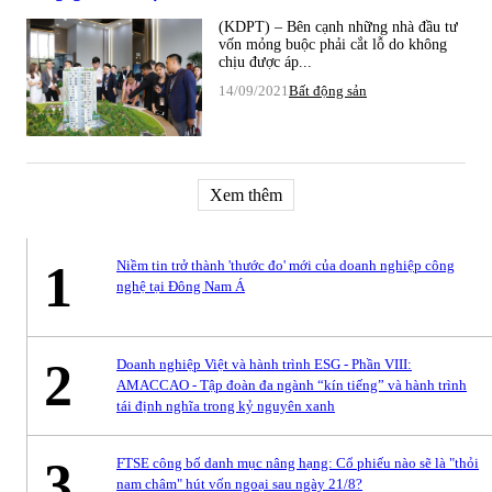
(KDPT) – Bên cạnh những nhà đầu tư
vốn mỏng buộc phải cắt lỗ do không
chịu được áp...
14/09/2021
Bất động sản
Xem thêm
1
Niềm tin trở thành 'thước đo' mới của doanh nghiệp công
nghệ tại Đông Nam Á
2
Doanh nghiệp Việt và hành trình ESG - Phần VIII:
AMACCAO - Tập đoàn đa ngành “kín tiếng” và hành trình
tái định nghĩa trong kỷ nguyên xanh
3
FTSE công bố danh mục nâng hạng: Cổ phiếu nào sẽ là "thỏi
nam châm" hút vốn ngoại sau ngày 21/8?