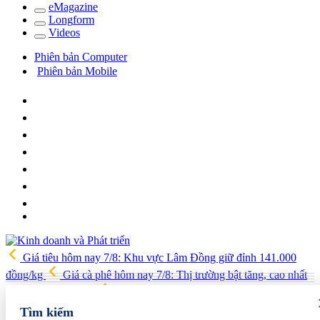
e
Magazine
Long
f
orm
Video
s
Phiên bản Computer
Phiên bản Mobile
Giá tiêu hôm nay 7/8: Khu vực Lâm Đồng giữ đỉnh 141.000
đồng/kg
Giá cà phê hôm nay 7/8: Thị trường bật tăng, cao nhất
lên 99.000 đồng/kg
Phát triển tối thiểu 20 doanh nghiệp làm chủ
công nghệ, sản phẩm công nghệ chiến lược
ABBank tung ưu
Tìm kiếm