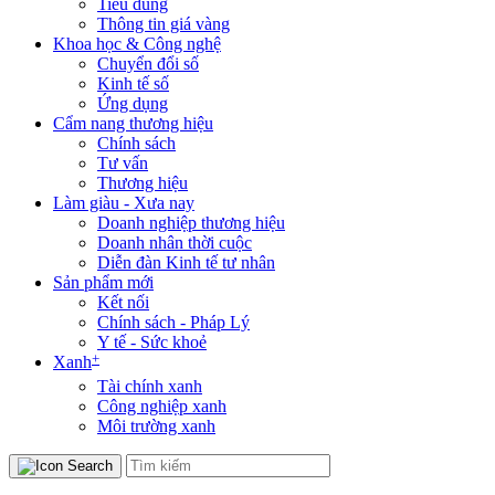
Tiêu dùng
Thông tin giá vàng
Khoa học & Công nghệ
Chuyển đổi số
Kinh tế số
Ứng dụng
Cẩm nang thương hiệu
Chính sách
Tư vấn
Thương hiệu
Làm giàu - Xưa nay
Doanh nghiệp thương hiệu
Doanh nhân thời cuộc
Diễn đàn Kinh tế tư nhân
Sản phẩm mới
Kết nối
Chính sách - Pháp Lý
Y tế - Sức khoẻ
+
Xanh
Tài chính xanh
Công nghiệp xanh
Môi trường xanh