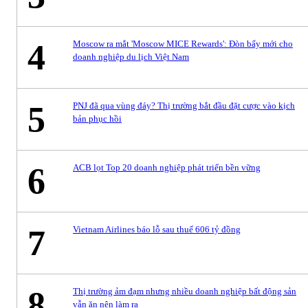
4
Moscow ra mắt 'Moscow MICE Rewards': Đòn bẩy mới cho
doanh nghiệp du lịch Việt Nam
5
PNJ đã qua vùng đáy? Thị trường bắt đầu đặt cược vào kịch
bản phục hồi
6
ACB lọt Top 20 doanh nghiệp phát triển bền vững
7
Vietnam Airlines báo lỗ sau thuế 606 tỷ đồng
8
Thị trường ảm đạm nhưng nhiều doanh nghiệp bất động sản
vẫn ăn nên làm ra