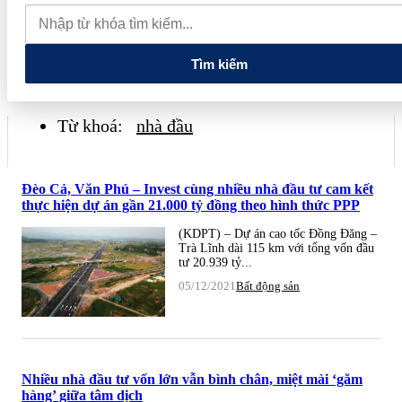
đãi "Giao dịch dễ dàng, nhận quà kiệt tác", tặng khách hàng đặc
quyền trải nghiệm Van Gogh Timeless
Tập đoàn Đèo Cả đề
xuất làm Dự án hầm đường bộ Tam Đảo 5.800 tỷ
Tìm kiếm
Từ khoá:
nhà đầu
Đèo Cả, Văn Phú – Invest cùng nhiều nhà đầu tư cam kết
thực hiện dự án gần 21.000 tỷ đồng theo hình thức PPP
(KDPT) – Dự án cao tốc Đồng Đăng –
Trà Lĩnh dài 115 km với tổng vốn đầu
tư 20.939 tỷ...
05/12/2021
Bất động sản
Nhiều nhà đầu tư vốn lớn vẫn bình chân, miệt mài ‘găm
hàng’ giữa tâm dịch