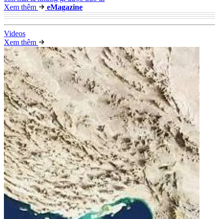
Xem thêm
e
Magazine
Video
s
Xem thêm