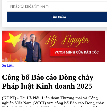
hơn 1,3 tỷ đồng
Tản văn: Về xứ hoa
Capital Square: Dấu ấn
khai mở chuẩn sống tích hợp được vinh danh tại Dot Property
Vietnam 2026
Tìm kiếm
Sự kiện
Công bố Báo cáo Dòng chảy
Pháp luật Kinh doanh 2025
(KDPT)
- Tại Hà Nội, Liên đoàn Thương mại và Công
nghiệp Việt Nam (VCCI) vừa công bố Báo cáo Dòng chảy