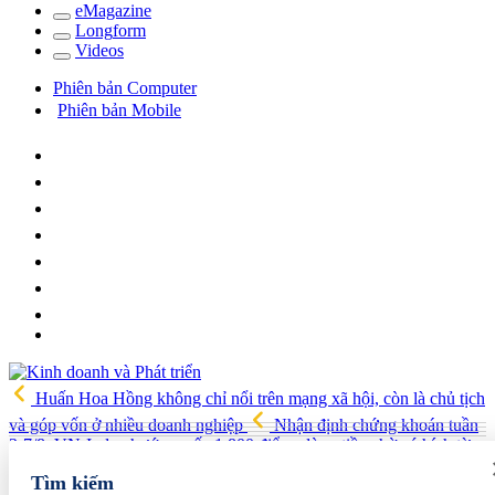
e
Magazine
Long
f
orm
Video
s
Phiên bản Computer
Phiên bản Mobile
Huấn Hoa Hồng không chỉ nổi trên mạng xã hội, còn là chủ tịch
và góp vốn ở nhiều doanh nghiệp
Nhận định chứng khoán tuần
3-7/8: VN-Index hướng mốc 1.800 điểm, dòng tiền chờ cú hích từ
nâng hạng FTSE
Grab bị Ủy ban Cạnh tranh Quốc gia xử phạt
Tìm kiếm