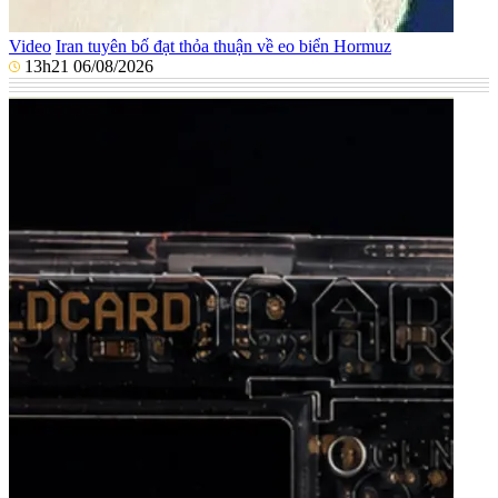
Video
Iran tuyên bố đạt thỏa thuận về eo biển Hormuz
13h21 06/08/2026