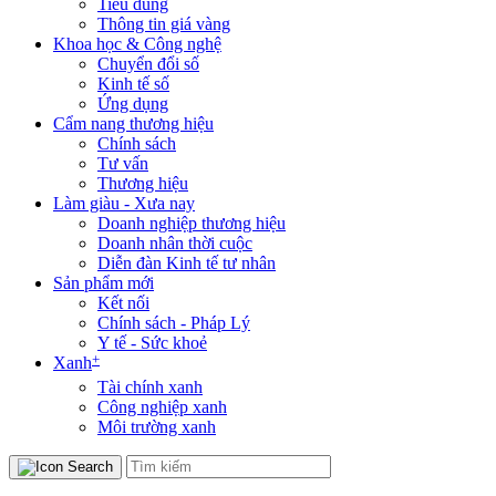
Tiêu dùng
Thông tin giá vàng
Khoa học & Công nghệ
Chuyển đổi số
Kinh tế số
Ứng dụng
Cẩm nang thương hiệu
Chính sách
Tư vấn
Thương hiệu
Làm giàu - Xưa nay
Doanh nghiệp thương hiệu
Doanh nhân thời cuộc
Diễn đàn Kinh tế tư nhân
Sản phẩm mới
Kết nối
Chính sách - Pháp Lý
Y tế - Sức khoẻ
+
Xanh
Tài chính xanh
Công nghiệp xanh
Môi trường xanh