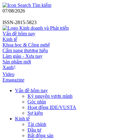
Tìm kiếm
07/08/2026
ISSN-2815-5823
Vấn đề hôm nay
Kinh tế
Khoa học & Công nghệ
Cẩm nang thương hiệu
Làm giàu - Xưa nay
Sản phẩm mới
+
Xanh
Video
Emagazine
Vấn đề hôm nay
Kỷ nguyên vươn mình
Góc nhìn
Hoạt động IDE/VUSTA
Sự kiện
Kinh tế
Tài chính
Đầu tư
Bất động sản