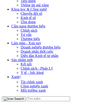
Tiêu dùng
Thông tin giá vàng
Khoa học & Công nghệ
Chuyển đổi số
Kinh tế số
Ứng dụng
Cẩm nang thương hiệu
Chính sách
Tư vấn
Thương hiệu
Làm giàu - Xưa nay
Doanh nghiệp thương hiệu
Doanh nhân thời cuộc
Diễn đàn Kinh tế tư nhân
Sản phẩm mới
Kết nối
Chính sách - Pháp Lý
Y tế - Sức khoẻ
+
Xanh
Tài chính xanh
Công nghiệp xanh
Môi trường xanh