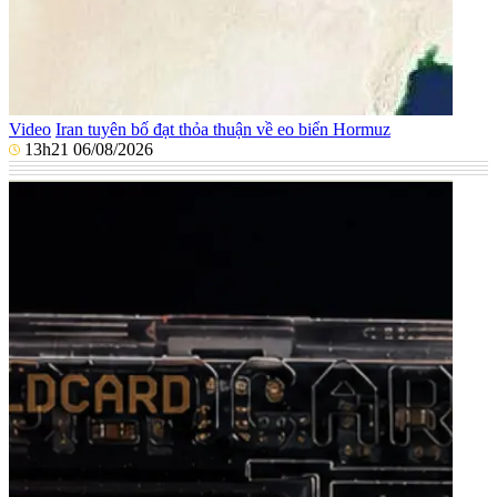
Video
Iran tuyên bố đạt thỏa thuận về eo biển Hormuz
13h21 06/08/2026