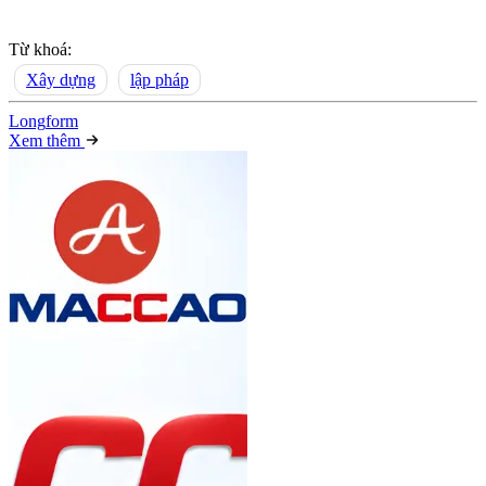
Từ khoá:
Xây dựng
lập pháp
Long
f
orm
Xem thêm