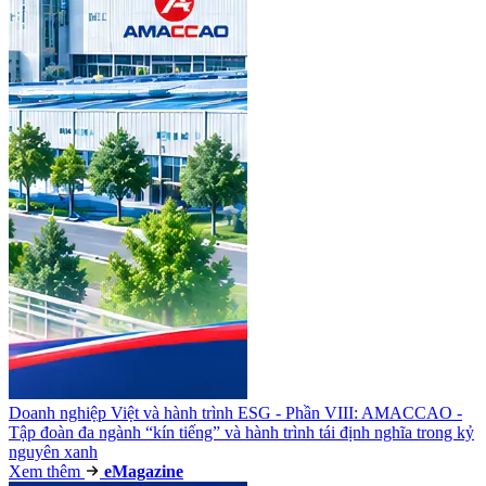
Doanh nghiệp Việt và hành trình ESG - Phần VIII: AMACCAO -
Tập đoàn đa ngành “kín tiếng” và hành trình tái định nghĩa trong kỷ
nguyên xanh
Xem thêm
e
Magazine