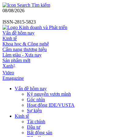
Tìm kiếm
08/08/2026
ISSN-2815-5823
Vấn đề hôm nay
Kinh tế
Khoa học & Công nghệ
Cẩm nang thương hiệu
Làm giàu - Xưa nay
Sản phẩm mới
+
Xanh
Video
Emagazine
Vấn đề hôm nay
Kỷ nguyên vươn mình
Góc nhìn
Hoạt động IDE/VUSTA
Sự kiện
Kinh tế
Tài chính
Đầu tư
Bất động sản