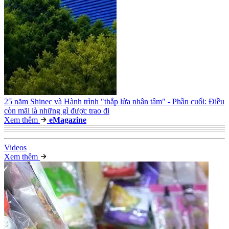
25 năm Shinec và Hành trình "thắp lửa nhân tâm" - Phần cuối: Điều
còn mãi là những gì được trao đi
Xem thêm
e
Magazine
Video
s
Xem thêm