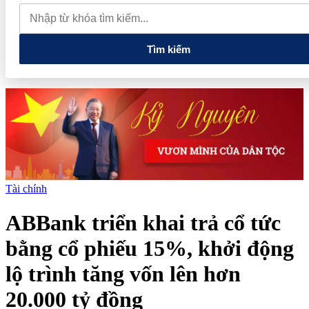
hôm nay 8/8: Tiếp tục trầm lắng, giằng co ở 138-141.000 đồng/kg
Giá cà phê hôm nay 8/8: Thị trường lao dốc mất mốc 100.000
đồng/kg
Tìm kiếm
Tài chính
ABBank triển khai trả cổ tức
bằng cổ phiếu 15%, khởi động
lộ trình tăng vốn lên hơn
20.000 tỷ đồng