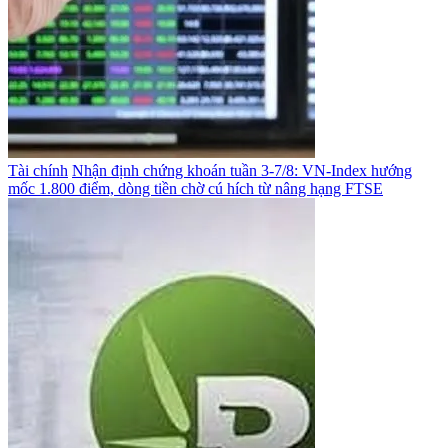
Tài chính
Nhận định chứng khoán tuần 3-7/8: VN-Index hướng
mốc 1.800 điểm, dòng tiền chờ cú hích từ nâng hạng FTSE