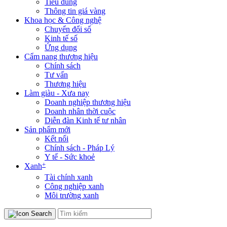
Tiêu dùng
Thông tin giá vàng
Khoa học & Công nghệ
Chuyển đổi số
Kinh tế số
Ứng dụng
Cẩm nang thương hiệu
Chính sách
Tư vấn
Thương hiệu
Làm giàu - Xưa nay
Doanh nghiệp thương hiệu
Doanh nhân thời cuộc
Diễn đàn Kinh tế tư nhân
Sản phẩm mới
Kết nối
Chính sách - Pháp Lý
Y tế - Sức khoẻ
+
Xanh
Tài chính xanh
Công nghiệp xanh
Môi trường xanh