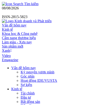
Tìm kiếm
08/08/2026
ISSN-2815-5823
Vấn đề hôm nay
Kinh tế
Khoa học & Công nghệ
Cẩm nang thương hiệu
Làm giàu - Xưa nay
Sản phẩm mới
+
Xanh
Video
Emagazine
Vấn đề hôm nay
Kỷ nguyên vươn mình
Góc nhìn
Hoạt động IDE/VUSTA
Sự kiện
Kinh tế
Tài chính
Đầu tư
Bất động sản