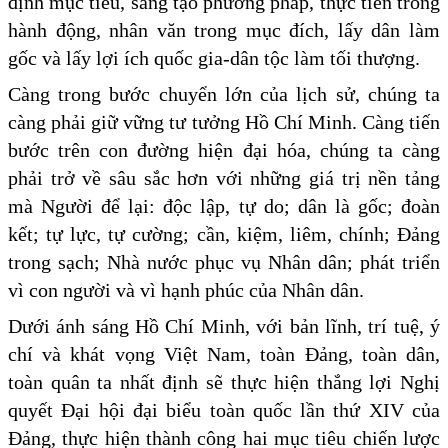
định mục tiêu, sáng tạo phương pháp, thực tiễn trong
hành động, nhân văn trong mục đích, lấy dân làm
gốc và lấy lợi ích quốc gia-dân tộc làm tối thượng.
Càng trong bước chuyển lớn của lịch sử, chúng ta
càng phải giữ vững tư tưởng Hồ Chí Minh. Càng tiến
bước trên con đường hiện đại hóa, chúng ta càng
phải trở về sâu sắc hơn với những giá trị nền tảng
mà Người để lại: độc lập, tự do; dân là gốc; đoàn
kết; tự lực, tự cường; cần, kiệm, liêm, chính; Đảng
trong sạch; Nhà nước phục vụ Nhân dân; phát triển
vì con người và vì hạnh phúc của Nhân dân.
Dưới ánh sáng Hồ Chí Minh, với bản lĩnh, trí tuệ, ý
chí và khát vọng Việt Nam, toàn Đảng, toàn dân,
toàn quân ta nhất định sẽ thực hiện thắng lợi Nghị
quyết Đại hội đại biểu toàn quốc lần thứ XIV của
Đảng, thực hiện thành công hai mục tiêu chiến lược