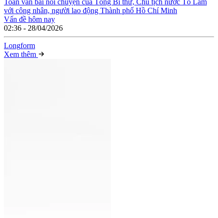
Toàn văn bài nói chuyện của Tổng Bí thư, Chủ tịch nước Tô Lâm
với công nhân, người lao động Thành phố Hồ Chí Minh
Vấn đề hôm nay
02:36 - 28/04/2026
Long
f
orm
Xem thêm