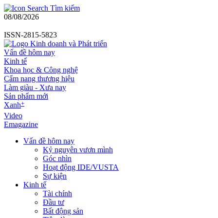
Tìm kiếm
08/08/2026
ISSN-2815-5823
Vấn đề hôm nay
Kinh tế
Khoa học & Công nghệ
Cẩm nang thương hiệu
Làm giàu - Xưa nay
Sản phẩm mới
+
Xanh
Video
Emagazine
Vấn đề hôm nay
Kỷ nguyên vươn mình
Góc nhìn
Hoạt động IDE/VUSTA
Sự kiện
Kinh tế
Tài chính
Đầu tư
Bất động sản