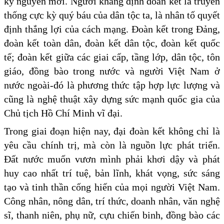
kỷ nguyên mới. Người khẳng định đoàn kết là truyền
thống cực kỳ quý báu của dân tộc ta, là nhân tố quyết
định thắng lợi của cách mạng. Đoàn kết trong Đảng,
đoàn kết toàn dân, đoàn kết dân tộc, đoàn kết quốc
tế; đoàn kết giữa các giai cấp, tầng lớp, dân tộc, tôn
giáo, đồng bào trong nước và người Việt Nam ở
nước ngoài-đó là phương thức tập hợp lực lượng và
cũng là nghệ thuật xây dựng sức mạnh quốc gia của
Chủ tịch Hồ Chí Minh vĩ đại.
Trong giai đoạn hiện nay, đại đoàn kết không chỉ là
yêu cầu chính trị, mà còn là nguồn lực phát triển.
Đất nước muốn vươn mình phải khơi dậy và phát
huy cao nhất trí tuệ, bản lĩnh, khát vọng, sức sáng
tạo và tinh thần cống hiến của mọi người Việt Nam.
Công nhân, nông dân, trí thức, doanh nhân, văn nghệ
sĩ, thanh niên, phụ nữ, cựu chiến binh, đồng bào các