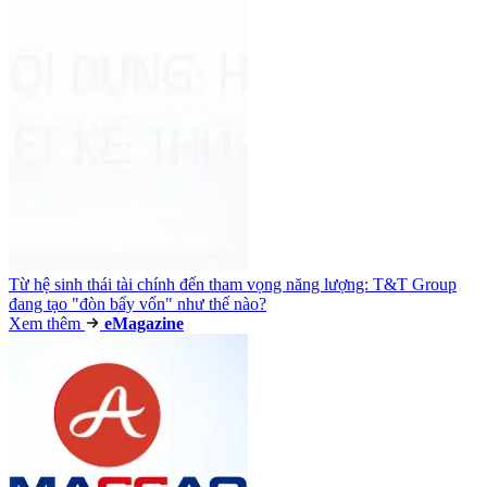
Từ hệ sinh thái tài chính đến tham vọng năng lượng: T&T Group
đang tạo "đòn bẩy vốn" như thế nào?
Xem thêm
e
Magazine