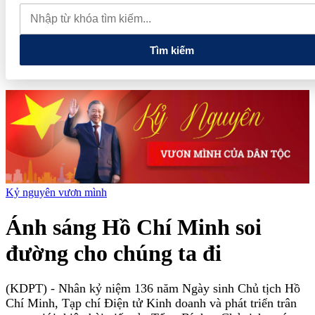
muốn mở rộng hợp tác công nghệ cao tại Đồng Nai
Từ hệ sinh
thái tài chính đến tham vọng năng lượng: T&T Group đang tạo
"đòn bẩy vốn" như thế nào?
Tìm kiếm
Kỷ nguyên vươn mình
Ánh sáng Hồ Chí Minh soi
đường cho chúng ta đi
(KDPT)
- Nhân kỷ niệm 136 năm Ngày sinh Chủ tịch Hồ
Chí Minh, Tạp chí Điện tử Kinh doanh và phát triển trân