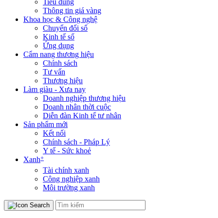
Tiêu dùng
Thông tin giá vàng
Khoa học & Công nghệ
Chuyển đổi số
Kinh tế số
Ứng dụng
Cẩm nang thương hiệu
Chính sách
Tư vấn
Thương hiệu
Làm giàu - Xưa nay
Doanh nghiệp thương hiệu
Doanh nhân thời cuộc
Diễn đàn Kinh tế tư nhân
Sản phẩm mới
Kết nối
Chính sách - Pháp Lý
Y tế - Sức khoẻ
+
Xanh
Tài chính xanh
Công nghiệp xanh
Môi trường xanh