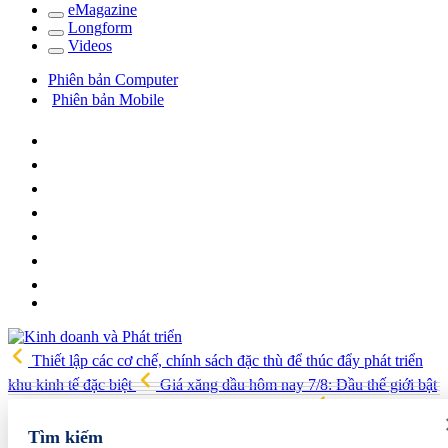
e
Magazine
Long
f
orm
Video
s
Phiên bản Computer
Phiên bản Mobile
Thiết lập các cơ chế, chính sách đặc thù để thúc đẩy phát triển
khu kinh tế đặc biệt
Giá xăng dầu hôm nay 7/8: Dầu thế giới bật
tăng mạnh, giá xăng trong nước đồng loạt giảm
Giá tiêu hôm
nay 7/8: Khu vực Lâm Đồng giữ đỉnh 141.000 đồng/kg
Giá cà
Tìm kiếm