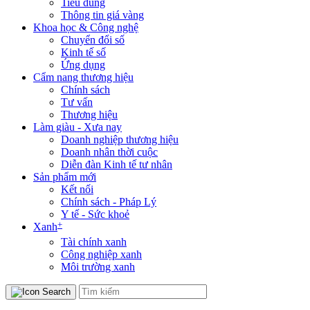
Tiêu dùng
Thông tin giá vàng
Khoa học & Công nghệ
Chuyển đổi số
Kinh tế số
Ứng dụng
Cẩm nang thương hiệu
Chính sách
Tư vấn
Thương hiệu
Làm giàu - Xưa nay
Doanh nghiệp thương hiệu
Doanh nhân thời cuộc
Diễn đàn Kinh tế tư nhân
Sản phẩm mới
Kết nối
Chính sách - Pháp Lý
Y tế - Sức khoẻ
+
Xanh
Tài chính xanh
Công nghiệp xanh
Môi trường xanh