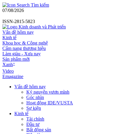
Tìm kiếm
07/08/2026
ISSN-2815-5823
Vấn đề hôm nay
Kinh tế
Khoa học & Công nghệ
Cẩm nang thương hiệu
Làm giàu - Xưa nay
Sản phẩm mới
+
Xanh
Video
Emagazine
Vấn đề hôm nay
Kỷ nguyên vươn mình
Góc nhìn
Hoạt động IDE/VUSTA
Sự kiện
Kinh tế
Tài chính
Đầu tư
Bất động sản