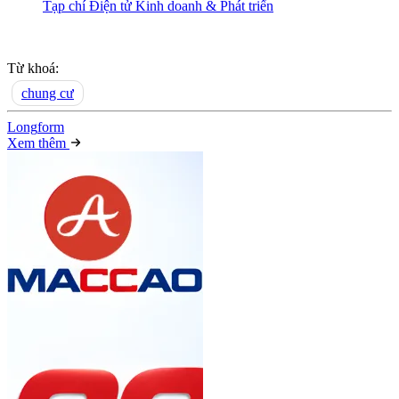
Tạp chí Điện tử Kinh doanh & Phát triển
Từ khoá:
chung cư
Long
f
orm
Xem thêm