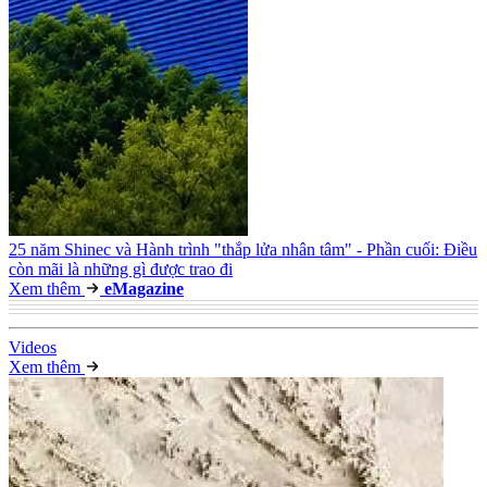
25 năm Shinec và Hành trình "thắp lửa nhân tâm" - Phần cuối: Điều
còn mãi là những gì được trao đi
Xem thêm
e
Magazine
Video
s
Xem thêm