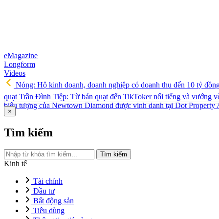
eMagazine
Longform
Videos
Nóng: Hộ kinh doanh, doanh nghiệp có doanh thu đến 10 tỷ đồn
quạt Trần Đình Tiệp: Từ bán quạt đến TikToker nổi tiếng và vướng v
biểu tượng của Newtown Diamond được vinh danh tại Dot Property
×
Tìm kiếm
Tìm kiếm
Kinh tế
Tài chính
Đầu tư
Bất động sản
Tiêu dùng