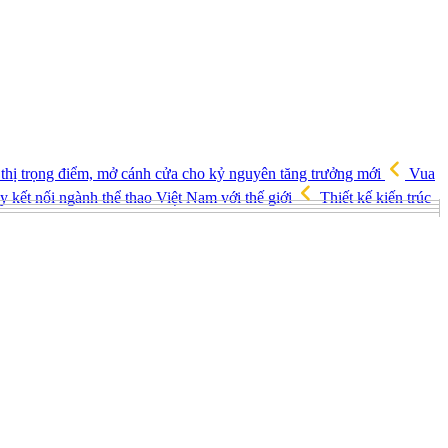
 thị trọng điểm, mở cánh cửa cho kỷ nguyên tăng trưởng mới
Vua
 kết nối ngành thể thao Việt Nam với thế giới
Thiết kế kiến trúc