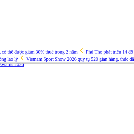
g có thể được giảm 30% thuế trong 2 năm
Phú Thọ phát triển 14 đô
òng lao lý
Vietnam Sport Show 2026 quy tụ 520 gian hàng, thúc đẩy
 Awards 2026