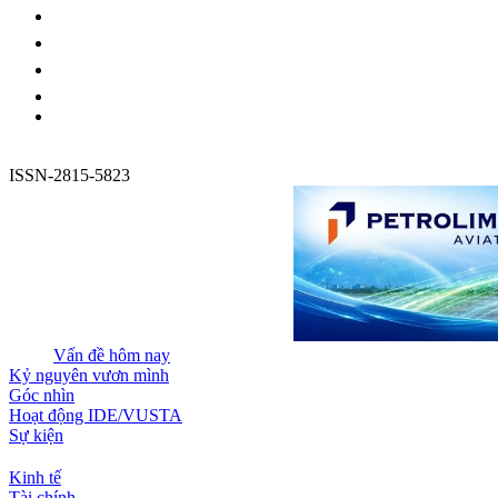
ISSN-2815-5823
Vấn đề hôm nay
Kỷ nguyên vươn mình
Góc nhìn
Hoạt động IDE/VUSTA
Sự kiện
Kinh tế
Tài chính