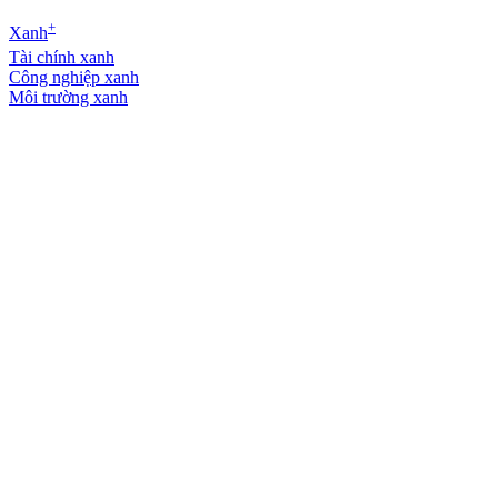
+
Xanh
Tài chính xanh
Công nghiệp xanh
Môi trường xanh