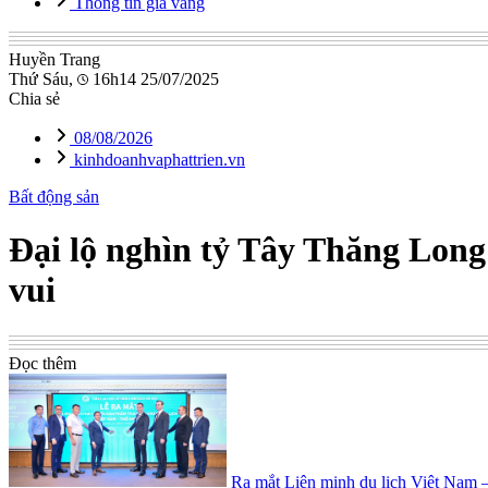
Thông tin giá vàng
Huyền Trang
Thứ Sáu,
16h14 25/07/2025
Chia sẻ
08/08/2026
kinhdoanhvaphattrien.vn
Bất động sản
Đại lộ nghìn tỷ Tây Thăng Long 
vui
Đọc thêm
Ra mắt Liên minh du lịch Việt Nam 