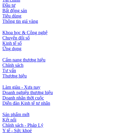
Đầu tư
Bất động sản
Tiêu dùng
Thông tin giá vàng
Khoa học & Công nghệ
Chuyển đổi số
Kinh tế số
Ứng dụng
Cẩm nang thương hiệu
Chính sách
Tư vấn
Thương hiệu
Làm giàu - Xưa nay
Doanh nghiệp thương hiệu
Doanh nhân thời cuộc
Diễn đàn Kinh tế tư nhân
Sản phẩm mới
Kết nối
Chính sách - Pháp Lý
Y tế - Sức khoẻ