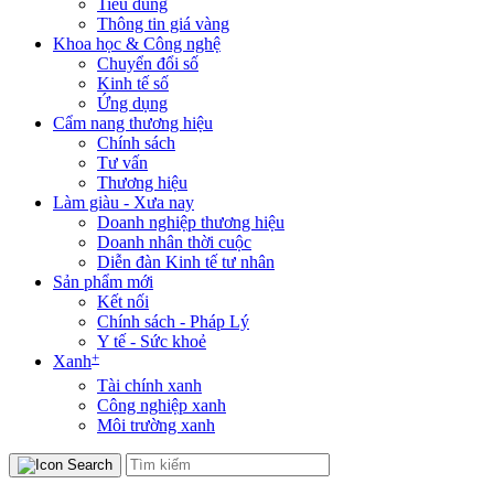
Tiêu dùng
Thông tin giá vàng
Khoa học & Công nghệ
Chuyển đổi số
Kinh tế số
Ứng dụng
Cẩm nang thương hiệu
Chính sách
Tư vấn
Thương hiệu
Làm giàu - Xưa nay
Doanh nghiệp thương hiệu
Doanh nhân thời cuộc
Diễn đàn Kinh tế tư nhân
Sản phẩm mới
Kết nối
Chính sách - Pháp Lý
Y tế - Sức khoẻ
+
Xanh
Tài chính xanh
Công nghiệp xanh
Môi trường xanh