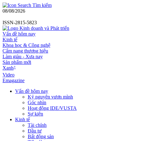
Tìm kiếm
08/08/2026
ISSN-2815-5823
Vấn đề hôm nay
Kinh tế
Khoa học & Công nghệ
Cẩm nang thương hiệu
Làm giàu - Xưa nay
Sản phẩm mới
+
Xanh
Video
Emagazine
Vấn đề hôm nay
Kỷ nguyên vươn mình
Góc nhìn
Hoạt động IDE/VUSTA
Sự kiện
Kinh tế
Tài chính
Đầu tư
Bất động sản