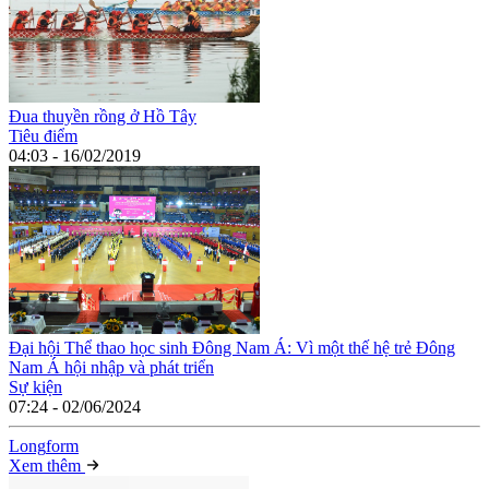
Đua thuyền rồng ở Hồ Tây
Tiêu điểm
04:03 - 16/02/2019
Đại hội Thể thao học sinh Đông Nam Á: Vì một thế hệ trẻ Đông
Nam Á hội nhập và phát triển
Sự kiện
07:24 - 02/06/2024
Long
f
orm
Xem thêm