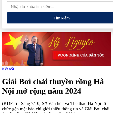
tiêu hôm nay 8/8: Tiếp tục trầm lắng, giằng co ở 138-141.000
đồng/kg
Giá cà phê hôm nay 8/8: Thị trường lao dốc mất mốc
100.000 đồng/kg
Tìm kiếm
Kết nối
Giải Bơi chải thuyền rồng Hà
Nội mở rộng năm 2024
(KDPT)
- Sáng 7/10, Sở Văn hóa và Thể thao Hà Nội tổ
chức gặp mặt báo chí giới thiệu thông tin về Giải Bơi chải