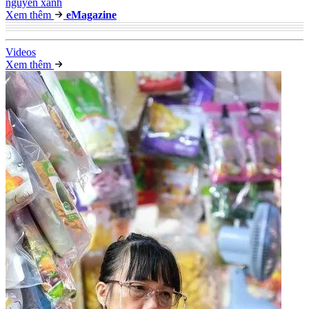
nguyên xanh
Xem thêm
e
Magazine
Video
s
Xem thêm