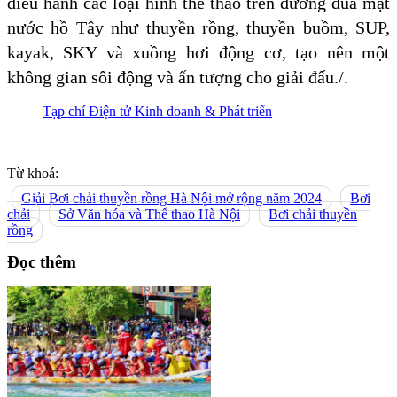
diễu hành các loại hình thể thao trên đường đua mặt
nước hồ Tây như thuyền rồng, thuyền buồm, SUP,
kayak, SKY và xuồng hơi động cơ, tạo nên một
không gian sôi động và ấn tượng cho giải đấu./.
Tạp chí Điện tử Kinh doanh & Phát triển
Từ khoá:
Giải Bơi chải thuyền rồng Hà Nội mở rộng năm 2024
Bơi
chải
Sở Văn hóa và Thể thao Hà Nội
Bơi chải thuyền
rồng
Đọc thêm