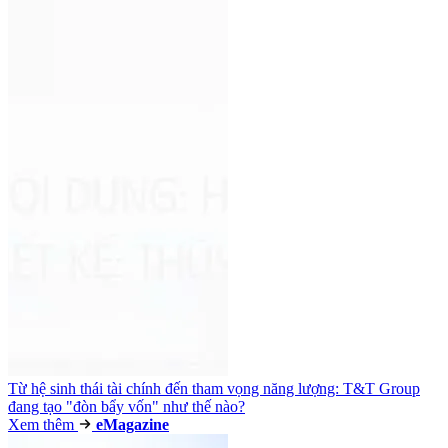
Từ hệ sinh thái tài chính đến tham vọng năng lượng: T&T Group
đang tạo "đòn bẩy vốn" như thế nào?
Xem thêm
e
Magazine