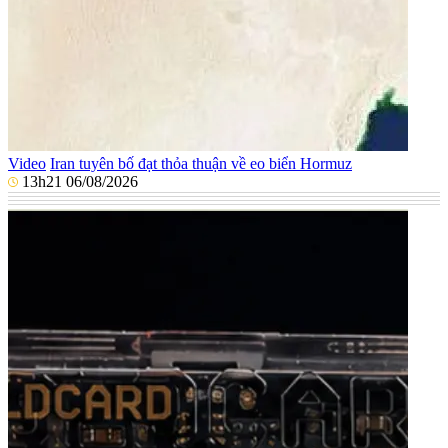
Video
Iran tuyên bố đạt thỏa thuận về eo biển Hormuz
13h21 06/08/2026