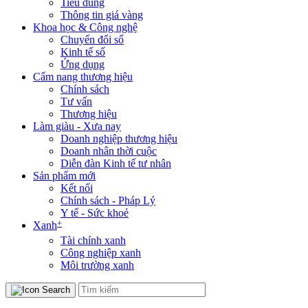
Tiêu dùng
Thông tin giá vàng
Khoa học & Công nghệ
Chuyển đổi số
Kinh tế số
Ứng dụng
Cẩm nang thương hiệu
Chính sách
Tư vấn
Thương hiệu
Làm giàu - Xưa nay
Doanh nghiệp thương hiệu
Doanh nhân thời cuộc
Diễn đàn Kinh tế tư nhân
Sản phẩm mới
Kết nối
Chính sách - Pháp Lý
Y tế - Sức khoẻ
+
Xanh
Tài chính xanh
Công nghiệp xanh
Môi trường xanh