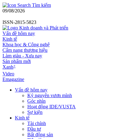
Tìm kiếm
09/08/2026
ISSN-2815-5823
Vấn đề hôm nay
Kinh tế
Khoa học & Công nghệ
Cẩm nang thương hiệu
Làm giàu - Xưa nay
Sản phẩm mới
+
Xanh
Video
Emagazine
Vấn đề hôm nay
Kỷ nguyên vươn mình
Góc nhìn
Hoạt động IDE/VUSTA
Sự kiện
Kinh tế
Tài chính
Đầu tư
Bất động sản