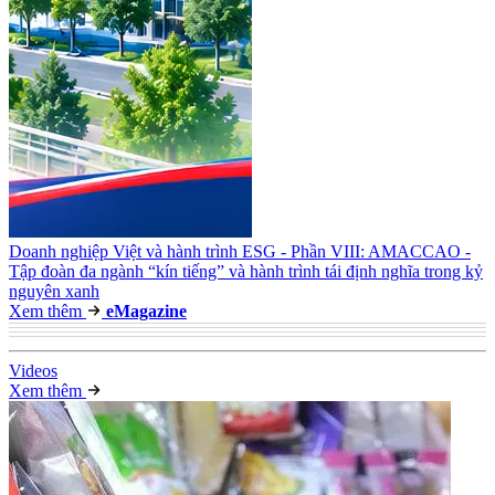
Doanh nghiệp Việt và hành trình ESG - Phần VIII: AMACCAO -
Tập đoàn đa ngành “kín tiếng” và hành trình tái định nghĩa trong kỷ
nguyên xanh
Xem thêm
e
Magazine
Video
s
Xem thêm