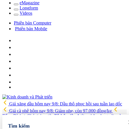
e
Magazine
Long
f
orm
Video
s
Phiên bản Computer
Phiên bản Mobile
Giá xăng dầu hôm nay 9/8: Dầu thô phục hồi sau tuần lao dốc
Giá cà phê hôm nay 9/8: Giảm nhẹ, còn 97.000 đồng/kg
Tổng Bí thư, Chủ tịch nước Tô Lâm lên đường thăm Australia và
New Zealand
Quốc hội tiếp tục thảo luận về hai dự án luật liên
Tìm kiếm