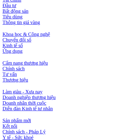
Đầu tư
Bất động sản
Tiêu dùng
Thông tin giá vàng
Khoa học & Công nghệ
Chuyển đổi số
Kinh tế số
Ứng dụng
Cẩm nang thương hiệu
Chính sách
Tư vấn
Thương hiệu
Làm giàu - Xưa nay
Doanh nghiệp thương hiệu
Doanh nhân thời cuộc
Diễn đàn Kinh tế tư nhân
Sản phẩm mới
Kết nối
Chính sách - Pháp Lý
Y tế - Sức khoẻ