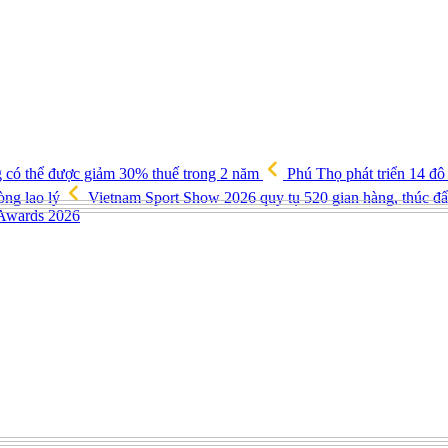
g có thể được giảm 30% thuế trong 2 năm
Phú Thọ phát triển 14 đô
òng lao lý
Vietnam Sport Show 2026 quy tụ 520 gian hàng, thúc đẩy
 Awards 2026