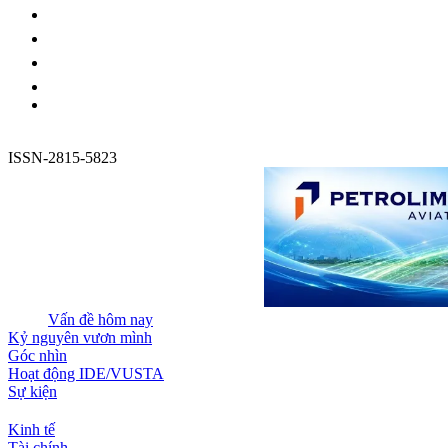
ISSN-2815-5823
Vấn đề hôm nay
Kỷ nguyên vươn mình
Góc nhìn
Hoạt động IDE/VUSTA
Sự kiện
Kinh tế
Tài chính