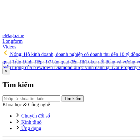
eMagazine
Longform
Videos
Nóng: Hộ kinh doanh, doanh nghiệp có doanh thu đến 10 tỷ đồn
quạt Trần Đình Tiệp: Từ bán quạt đến TikToker nổi tiếng và vướng v
biểu tượng của Newtown Diamond được vinh danh tại Dot Property
×
Tìm kiếm
Tìm kiếm
Khoa học & Công nghệ
Chuyển đổi số
Kinh tế số
Ứng dụng