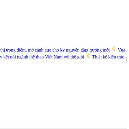
 thị trọng điểm, mở cánh cửa cho kỷ nguyên tăng trưởng mới
Vua
 kết nối ngành thể thao Việt Nam với thế giới
Thiết kế kiến trúc