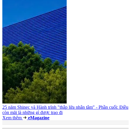
25 năm Shinec và Hành trình "thắp lửa nhân tâm" - Phần cuối: Điều
còn mãi là những gì được trao đi
Xem thêm
e
Magazine