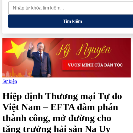
nghiệp có doanh thu đến 10 tỷ đồng có thể được giảm 30% thuế
trong 2 năm
Phú Thọ phát triển 14 đô thị trọng điểm, mở cánh
cửa cho kỷ nguyên tăng trưởng mới
Tìm kiếm
Sự kiện
Hiệp định Thương mại Tự do
Việt Nam – EFTA đàm phán
thành công, mở đường cho
tăng trưởng hải sản Na Uy