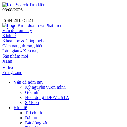
Tìm kiếm
08/08/2026
ISSN-2815-5823
Vấn đề hôm nay
Kinh tế
Khoa học & Công nghệ
Cẩm nang thương hiệu
Làm giàu - Xưa nay
Sản phẩm mới
+
Xanh
Video
Emagazine
Vấn đề hôm nay
Kỷ nguyên vươn mình
Góc nhìn
Hoạt động IDE/VUSTA
Sự kiện
Kinh tế
Tài chính
Đầu tư
Bất động sản