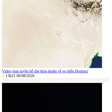
Video
Iran tuyên bố đạt thỏa thuận về eo biển Hormuz
13h21 06/08/2026