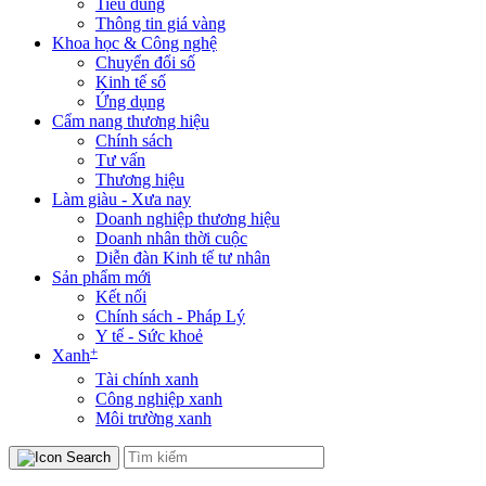
Tiêu dùng
Thông tin giá vàng
Khoa học & Công nghệ
Chuyển đổi số
Kinh tế số
Ứng dụng
Cẩm nang thương hiệu
Chính sách
Tư vấn
Thương hiệu
Làm giàu - Xưa nay
Doanh nghiệp thương hiệu
Doanh nhân thời cuộc
Diễn đàn Kinh tế tư nhân
Sản phẩm mới
Kết nối
Chính sách - Pháp Lý
Y tế - Sức khoẻ
+
Xanh
Tài chính xanh
Công nghiệp xanh
Môi trường xanh