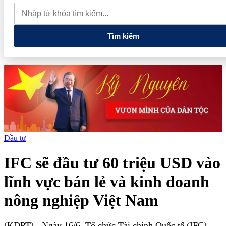
quan đến lĩnh vực tài chính, ngân hàng
Xử lý đến cùng các
vướng mắc, không đẩy doanh nghiệp đi vòng
Tìm kiếm
Đầu tư
IFC sẽ đầu tư 60 triệu USD vào
lĩnh vực bán lẻ và kinh doanh
nông nghiệp Việt Nam
(KDPT)
- Ngày 16/6, Tổ chức Tài chính Quốc tế (IFC)