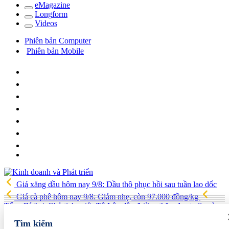
e
Magazine
Long
f
orm
Video
s
Phiên bản Computer
Phiên bản Mobile
Giá xăng dầu hôm nay 9/8: Dầu thô phục hồi sau tuần lao dốc
Giá cà phê hôm nay 9/8: Giảm nhẹ, còn 97.000 đồng/kg
Tổng Bí thư, Chủ tịch nước Tô Lâm lên đường thăm Australia và
New Zealand
Quốc hội tiếp tục thảo luận về hai dự án luật liên
Tìm kiếm