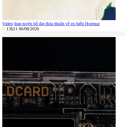
Video
Iran tuyên bố đạt thỏa thuận về eo biển Hormuz
13h21 06/08/2026