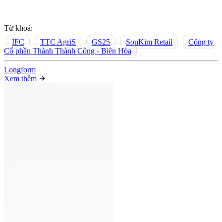
Từ khoá:
IFC
TTC AgriS
GS25
SonKim Retail
Công ty
Cổ phần Thành Thành Công - Biên Hòa
Long
f
orm
Xem thêm