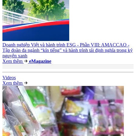
Doanh nghiệp Việt và hành trình ESG - Phần VIII: AMACCAO -
Tập đoàn đa ngành “kín tiếng” và hành trình tái định nghĩa trong kỷ
nguyên xanh
Xem thêm
e
Magazine
Video
s
Xem thêm