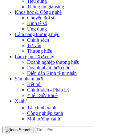
Tiêu dùng
Thông tin giá vàng
Khoa học & Công nghệ
Chuyển đổi số
Kinh tế số
Ứng dụng
Cẩm nang thương hiệu
Chính sách
Tư vấn
Thương hiệu
Làm giàu - Xưa nay
Doanh nghiệp thương hiệu
Doanh nhân thời cuộc
Diễn đàn Kinh tế tư nhân
Sản phẩm mới
Kết nối
Chính sách - Pháp Lý
Y tế - Sức khoẻ
+
Xanh
Tài chính xanh
Công nghiệp xanh
Môi trường xanh