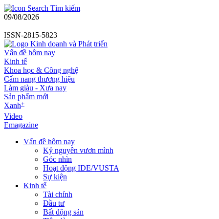
Tìm kiếm
09/08/2026
ISSN-2815-5823
Vấn đề hôm nay
Kinh tế
Khoa học & Công nghệ
Cẩm nang thương hiệu
Làm giàu - Xưa nay
Sản phẩm mới
+
Xanh
Video
Emagazine
Vấn đề hôm nay
Kỷ nguyên vươn mình
Góc nhìn
Hoạt động IDE/VUSTA
Sự kiện
Kinh tế
Tài chính
Đầu tư
Bất động sản