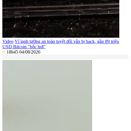
Video
Ví lạnh tưởng an toàn tuyệt đối vẫn bị hack, gần 89 triệu
USD Bitcoin "bốc hơi"
18h45 04/08/2026