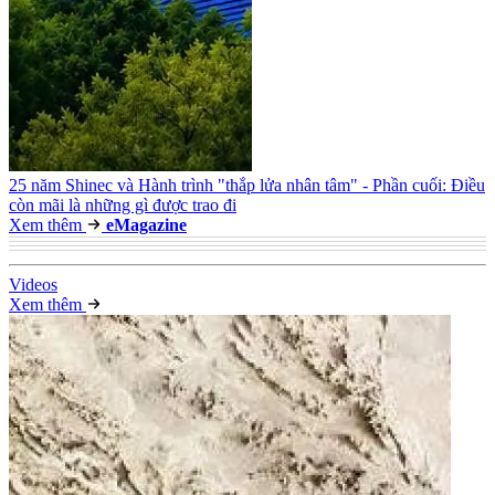
25 năm Shinec và Hành trình "thắp lửa nhân tâm" - Phần cuối: Điều
còn mãi là những gì được trao đi
Xem thêm
e
Magazine
Video
s
Xem thêm