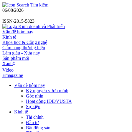
Tìm kiếm
06/08/2026
ISSN-2815-5823
Vấn đề hôm nay
Kinh tế
Khoa học & Công nghệ
Cẩm nang thương hiệu
Làm giàu - Xưa nay
Sản phẩm mới
+
Xanh
Video
Emagazine
Vấn đề hôm nay
Kỷ nguyên vươn mình
Góc nhìn
Hoạt động IDE/VUSTA
Sự kiện
Kinh tế
Tài chính
Đầu tư
Bất động sản