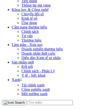
Tiêu dùng
Thông tin giá vàng
Khoa học & Công nghệ
Chuyển đổi số
Kinh tế số
Ứng dụng
Cẩm nang thương hiệu
Chính sách
Tư vấn
Thương hiệu
Làm giàu - Xưa nay
Doanh nghiệp thương hiệu
Doanh nhân thời cuộc
Diễn đàn Kinh tế tư nhân
Sản phẩm mới
Kết nối
Chính sách - Pháp Lý
Y tế - Sức khoẻ
+
Xanh
Tài chính xanh
Công nghiệp xanh
Môi trường xanh