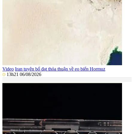
Video
Iran tuyên bố đạt thỏa thuận về eo biển Hormuz
13h21 06/08/2026