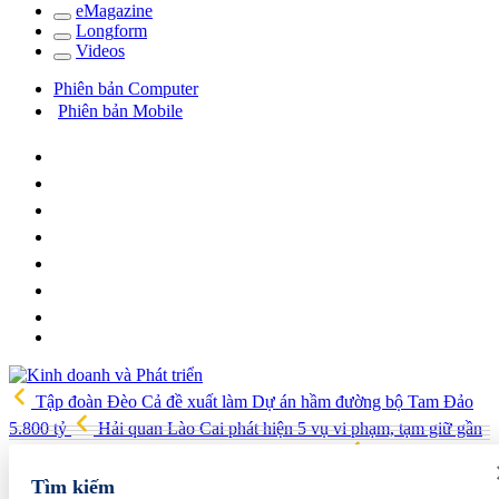
e
Magazine
Long
f
orm
Video
s
Phiên bản Computer
Phiên bản Mobile
Tập đoàn Đèo Cả đề xuất làm Dự án hầm đường bộ Tam Đảo
5.800 tỷ
Hải quan Lào Cai phát hiện 5 vụ vi phạm, tạm giữ gần
700 kg thực phẩm và nhiều điện thoại nhập lậu
Lan tỏa văn hóa
kinh doanh, tìm kiếm doanh nghiệp tiêu biểu trên toàn quốc
Địa
Tìm kiếm