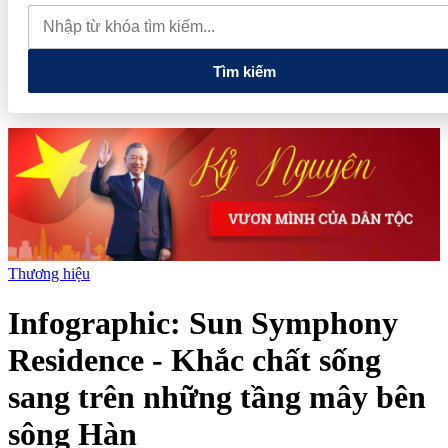
chỉ các cửa hàng rau củ quả sạch tại Hà Nội
AI từ công cụ hỗ
trợ đến nâng cao năng lực vận hành và quản trị rủi ro của doanh
nghiệp
Tìm kiếm
Thương hiệu
Infographic: Sun Symphony
Residence - Khắc chất sống
sang trên những tầng mây bên
sông Hàn