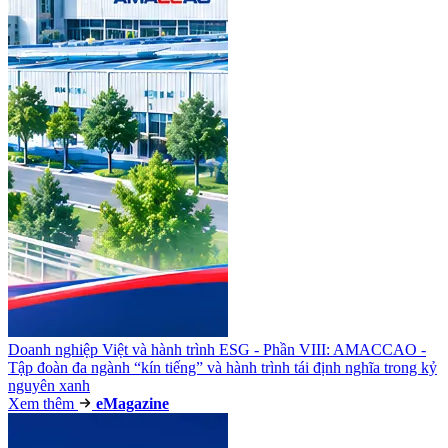
Doanh nghiệp Việt và hành trình ESG - Phần VIII: AMACCAO -
Tập đoàn đa ngành “kín tiếng” và hành trình tái định nghĩa trong kỷ
nguyên xanh
Xem thêm
e
Magazine