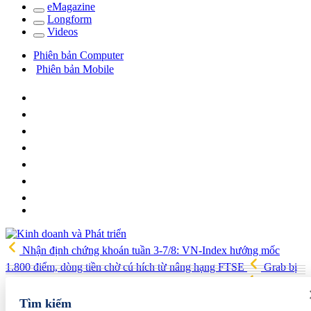
e
Magazine
Long
f
orm
Video
s
Phiên bản Computer
Phiên bản Mobile
Nhận định chứng khoán tuần 3-7/8: VN-Index hướng mốc
1.800 điểm, dòng tiền chờ cú hích từ nâng hạng FTSE
Grab bị
Ủy ban Cạnh tranh Quốc gia xử phạt hơn 1,3 tỷ đồng
Tản văn:
Về xứ hoa
Capital Square: Dấu ấn khai mở chuẩn sống tích hợp
Tìm kiếm