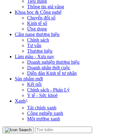
Tiêu dùng
Thông tin giá vàng
Khoa học & Công nghệ
Chuyển đổi số
Kinh tế số
Ứng dụng
Cẩm nang thương hiệu
Chính sách
Tư vấn
Thương hiệu
Làm giàu - Xưa nay
Doanh nghiệp thương hiệu
Doanh nhân thời cuộc
Diễn đàn Kinh tế tư nhân
Sản phẩm mới
Kết nối
Chính sách - Pháp Lý
Y tế - Sức khoẻ
+
Xanh
Tài chính xanh
Công nghiệp xanh
Môi trường xanh