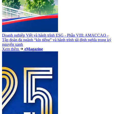
Doanh nghiệp Việt và hành trình ESG - Phần VIII: AMACCAO -
Tập đoàn đa ngành “kín tiếng” và hành trình tái định nghĩa trong kỷ
nguyên xanh
Xem thêm
e
Magazine