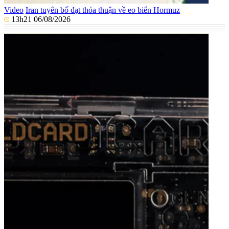
Video
Iran tuyên bố đạt thỏa thuận về eo biển Hormuz
13h21 06/08/2026