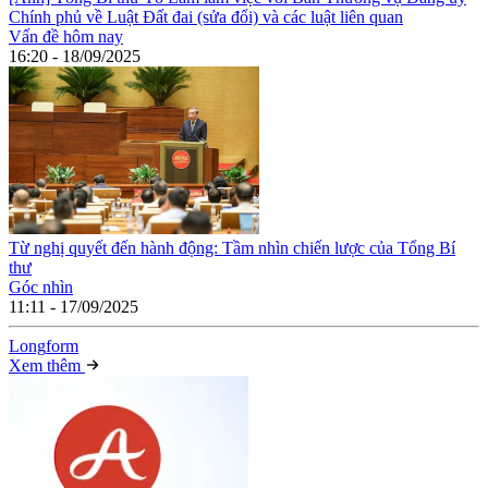
Chính phủ về Luật Đất đai (sửa đổi) và các luật liên quan
Vấn đề hôm nay
16:20 - 18/09/2025
Từ nghị quyết đến hành động: Tầm nhìn chiến lược của Tổng Bí
thư
Góc nhìn
11:11 - 17/09/2025
Long
f
orm
Xem thêm