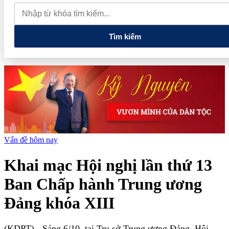
được vinh danh tại Dot Property Vietnam 2026
Bamboo Capital
và BCG Land bị hủy tư cách công ty đại chúng, quyền lợi cổ đông
ra sao?
Tìm kiếm
Vấn đề hôm nay
Khai mạc Hội nghị lần thứ 13
Ban Chấp hành Trung ương
Đảng khóa XIII
(KDPT)
- Sáng 6/10, tại Trụ sở Trung ương Đảng, Hội