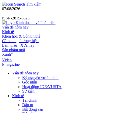
Tìm kiếm
07/08/2026
ISSN-2815-5823
Vấn đề hôm nay
Kinh tế
Khoa học & Công nghệ
Cẩm nang thương hiệu
Làm giàu - Xưa nay
Sản phẩm mới
+
Xanh
Video
Emagazine
Vấn đề hôm nay
Kỷ nguyên vươn mình
Góc nhìn
Hoạt động IDE/VUSTA
Sự kiện
Kinh tế
Tài chính
Đầu tư
Bất động sản