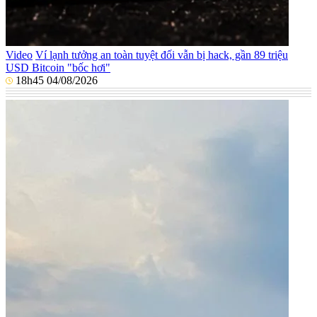
Video
Ví lạnh tưởng an toàn tuyệt đối vẫn bị hack, gần 89 triệu
USD Bitcoin "bốc hơi"
18h45 04/08/2026