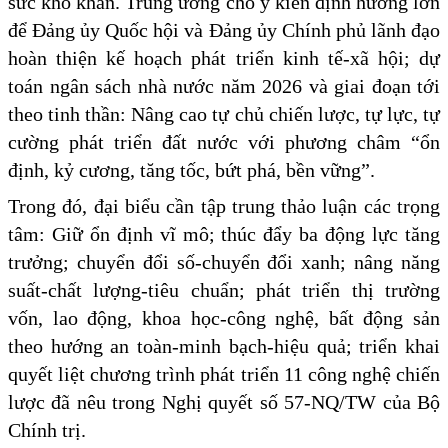
sức khó khăn. Trung ương cho ý kiến định hướng lớn
để Đảng ủy Quốc hội và Đảng ủy Chính phủ lãnh đạo
hoàn thiện kế hoạch phát triển kinh tế-xã hội; dự
toán ngân sách nhà nước năm 2026 và giai đoạn tới
theo tinh thần: Nâng cao tự chủ chiến lược, tự lực, tự
cường phát triển đất nước với phương châm “ổn
định, kỷ cương, tăng tốc, bứt phá, bền vững”.
Trong đó, đại biểu cần tập trung thảo luận các trọng
tâm: Giữ ổn định vĩ mô; thúc đẩy ba động lực tăng
trưởng; chuyển đổi số-chuyển đổi xanh; nâng năng
suất-chất lượng-tiêu chuẩn; phát triển thị trường
vốn, lao động, khoa học-công nghệ, bất động sản
theo hướng an toàn-minh bạch-hiệu quả; triển khai
quyết liệt chương trình phát triển 11 công nghệ chiến
lược đã nêu trong Nghị quyết số 57-NQ/TW của Bộ
Chính trị.