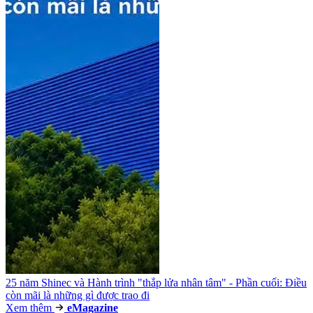
25 năm Shinec và Hành trình "thắp lửa nhân tâm" - Phần cuối: Điều
còn mãi là những gì được trao đi
Xem thêm
e
Magazine