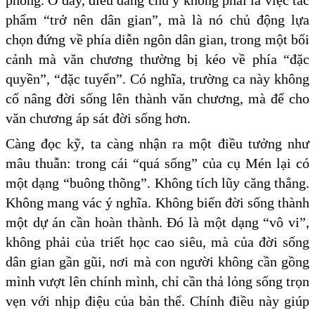
phóng. Ở đây, điều đáng chú ý không phải là việc tác
phẩm “trở nên dân gian”, mà là nó chủ động lựa
chọn đứng về phía diễn ngôn dân gian, trong một bối
cảnh mà văn chương thường bị kéo về phía “đặc
quyền”, “đặc tuyển”. Có nghĩa, trường ca này không
cố nâng đời sống lên thành văn chương, mà để cho
văn chương áp sát đời sống hơn.
Càng đọc kỹ, ta càng nhận ra một điều tưởng như
mâu thuẫn: trong cái “quá sống” của cụ Mén lại có
một dạng “buông thõng”. Không tích lũy căng thẳng.
Không mang vác ý nghĩa. Không biến đời sống thành
một dự án cần hoàn thành. Đó là một dạng “vô vi”,
không phải của triết học cao siêu, mà của đời sống
dân gian gần gũi, nơi mà con người không cần gồng
mình vượt lên chính mình, chỉ cần thả lỏng sống trọn
vẹn với nhịp điệu của bản thể. Chính điều này giúp