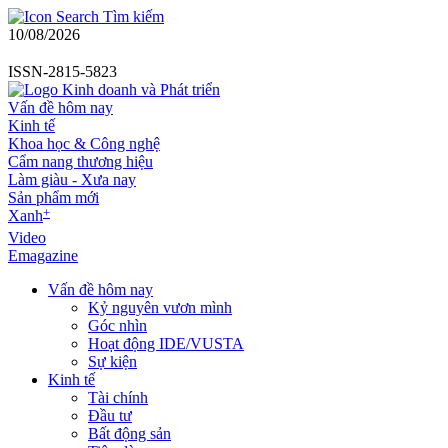
Tìm kiếm
10/08/2026
ISSN-2815-5823
Vấn đề hôm nay
Kinh tế
Khoa học & Công nghệ
Cẩm nang thương hiệu
Làm giàu - Xưa nay
Sản phẩm mới
+
Xanh
Video
Emagazine
Vấn đề hôm nay
Kỷ nguyên vươn mình
Góc nhìn
Hoạt động IDE/VUSTA
Sự kiện
Kinh tế
Tài chính
Đầu tư
Bất động sản