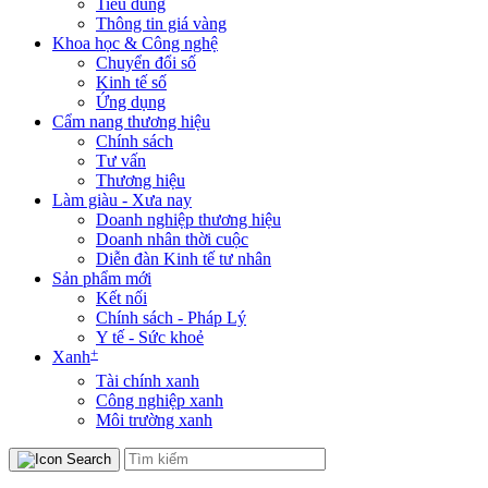
Tiêu dùng
Thông tin giá vàng
Khoa học & Công nghệ
Chuyển đổi số
Kinh tế số
Ứng dụng
Cẩm nang thương hiệu
Chính sách
Tư vấn
Thương hiệu
Làm giàu - Xưa nay
Doanh nghiệp thương hiệu
Doanh nhân thời cuộc
Diễn đàn Kinh tế tư nhân
Sản phẩm mới
Kết nối
Chính sách - Pháp Lý
Y tế - Sức khoẻ
+
Xanh
Tài chính xanh
Công nghiệp xanh
Môi trường xanh