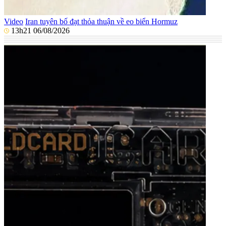
Video
Iran tuyên bố đạt thỏa thuận về eo biển Hormuz
13h21 06/08/2026