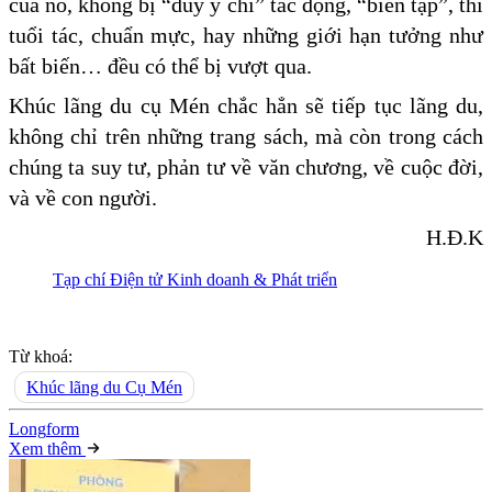
của nó, không bị “duy ý chí” tác động, “biên tập”, thì
tuổi tác, chuẩn mực, hay những giới hạn tưởng như
bất biến… đều có thể bị vượt qua.
Khúc lãng du cụ Mén chắc hẳn sẽ tiếp tục lãng du,
không chỉ trên những trang sách, mà còn trong cách
chúng ta suy tư, phản tư về văn chương, về cuộc đời,
và về con người.
H.Đ.K
Tạp chí Điện tử Kinh doanh & Phát triển
Từ khoá:
Khúc lãng du Cụ Mén
Long
f
orm
Xem thêm