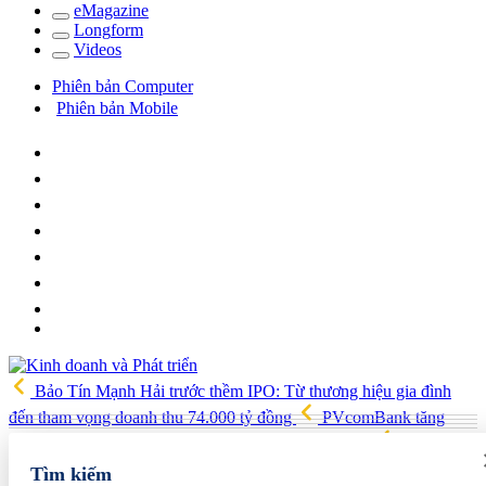
e
Magazine
Long
f
orm
Video
s
Phiên bản Computer
Phiên bản Mobile
Bảo Tín Mạnh Hải trước thềm IPO: Từ thương hiệu gia đình
đến tham vọng doanh thu 74.000 tỷ đồng
PVcomBank tăng
trưởng lợi nhuận tích cực, củng cố nền tảng tài chính
Việt Nam,
Australia xây dựng, triển khai chiến lược kết nối khoa học công
Tìm kiếm