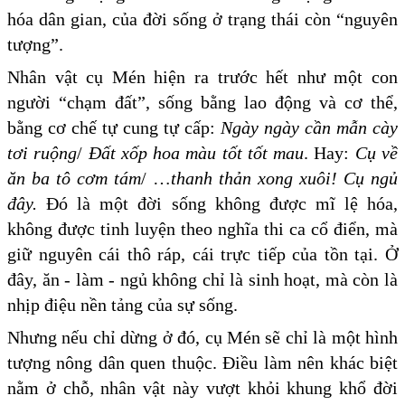
hóa dân gian, của đời sống ở trạng thái còn “nguyên
tượng”.
Nhân vật cụ Mén hiện ra trước hết như một con
người “chạm đất”, sống bằng lao động và cơ thể,
bằng cơ chế tự cung tự cấp:
Ngày ngày cần mẫn cày
tơi ruộng
/
Đất xốp hoa màu tốt tốt mau
. Hay:
Cụ về
ăn ba tô cơm tám
/ …
thanh thản xong xuôi! Cụ ngủ
đây
.
Đó là một đời sống không được mĩ lệ hóa,
không được tinh luyện theo nghĩa thi ca cổ điển, mà
giữ nguyên cái thô ráp, cái trực tiếp của tồn tại. Ở
đây, ăn - làm - ngủ không chỉ là sinh hoạt, mà còn là
nhịp điệu nền tảng của sự sống.
Nhưng nếu chỉ dừng ở đó, cụ Mén sẽ chỉ là một hình
tượng nông dân quen thuộc. Điều làm nên khác biệt
nằm ở chỗ, nhân vật này vượt khỏi khung khổ đời