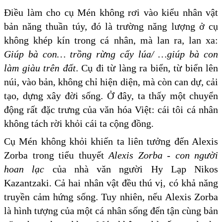
Điều làm cho cụ Mén không rơi vào kiểu nhân vật
bản năng thuần túy, đó là trường năng lượng ở cụ
không khép kín trong cá nhân, mà lan ra, lan xa:
Giúp bà con… trồng rừng cấy lúa
/
…giúp bà con
làm giàu trên đất
. Cụ đi từ làng ra biển, từ biển lên
núi, vào bản, không chỉ hiện diện, mà còn can dự, cải
tạo, dựng xây đời sống. Ở đây, ta thấy một chuyển
động rất đặc trưng của văn hóa Việt: cái tôi cá nhân
không tách rời khỏi cái ta cộng đồng.
Cụ Mén không khỏi khiến ta liên tưởng đến Alexis
Zorba trong tiểu thuyết
Alexis Zorba -
c
on người
hoan lạc
của nhà văn người Hy Lạp Nikos
Kazantzaki. Cả hai nhân vật đều thú vị, có khả năng
truyền cảm hứng sống. Tuy nhiên, nếu Alexis Zorba
là hình tượng của một cá nhân sống đến tận cùng bản