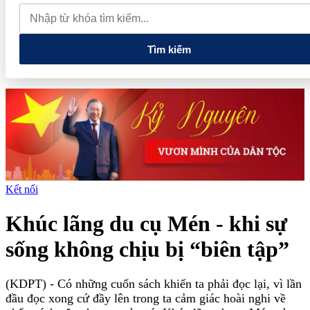
nghệ và đổi mới sáng tạo tầm nhìn dài hạn
5 chính sách lớn mở
đường cho thị trường hàng hóa phái sinh
Tuổi trẻ Điện Biên
thắp sáng ngọn lửa 'Tôi yêu Tổ quốc tôi'
Tìm kiếm
Kết nối
Khúc lãng du cụ Mén - khi sự
sống không chịu bị “biên tập”
(KDPT)
- Có những cuốn sách khiến ta phải đọc lại, vì lần
đầu đọc xong cứ đầy lên trong ta cảm giác hoài nghi về