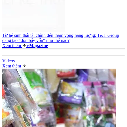
Từ hệ sinh thái tài chính đến tham vọng năng lượng: T&T Group
đang tạo "đòn bẩy vốn" như thế nào?
Xem thêm
e
Magazine
Video
s
Xem thêm