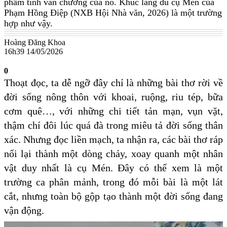
phẩm tính văn chương của nó. Khúc lãng du cụ Mén của
Phạm Hồng Điệp (NXB Hội Nhà văn, 2026) là một trường
hợp như vậy.
Hoàng Đăng Khoa
16h39 14/05/2026
0
Thoạt đọc, ta dễ ngỡ đây chỉ là những bài thơ rời về
đời sống nông thôn với khoai, ruộng, riu tép, bữa
cơm quê…, với những chi tiết tản mạn, vụn vặt,
thậm chí đôi lúc quá đà trong miêu tả đời sống thân
xác. Nhưng đọc liền mạch, ta nhận ra, các bài thơ ráp
nối lại thành một dòng chảy, xoay quanh một nhân
vật duy nhất là cụ Mén. Đây có thể xem là một
trường ca phân mảnh, trong đó mỗi bài là một lát
cắt, nhưng toàn bộ gộp tạo thành một đời sống đang
vận động.