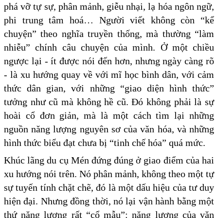
phá vỡ tự sự, phân mảnh, giễu nhại, lạ hóa ngôn ngữ,
phi trung tâm hoá… Người viết không còn “kể
chuyện” theo nghĩa truyền thống, mà thường “làm
nhiễu” chính câu chuyện của mình. Ở một chiều
ngược lại - ít được nói đến hơn, nhưng ngày càng rõ
- là xu hướng quay về với mĩ học bình dân, với cảm
thức dân gian, với những “giao diện hình thức”
tưởng như cũ mà không hề cũ. Đó không phải là sự
hoài cổ đơn giản, mà là một cách tìm lại những
nguồn năng lượng nguyên sơ của văn hóa, và những
hình thức biểu đạt chưa bị “tinh chế hóa” quá mức.
Khúc lãng du cụ Mén đứng đúng ở giao điểm của hai
xu hướng nói trên. Nó phân mảnh, không theo một tự
sự tuyến tính chặt chẽ, đó là một dấu hiệu của tư duy
hiện đại. Nhưng đồng thời, nó lại vận hành bằng một
thứ năng lượng rất “cổ mẫu”: năng lượng của văn