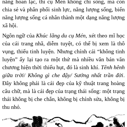
năng hoan lạc, thì cụ Mén không chỉ sống, mà còn
chia sẻ và phân phối sinh lực, năng lượng sống, biến
năng lượng sống cá nhân thành một dạng năng lượng
xã hội.
Ngôn ngữ của
Khúc lãng du cụ Mén
, xét theo mĩ học
của cái trang nhã, diễm tuyệt, có thể bị xem là thô
vụng, thiếu tinh luyện. Nhưng chính cái “không tinh
luyện” ấy lại tạo ra một thứ mà nhiều văn bản văn
chương hiện thời thiếu hụt, đó là sinh khí.
Tênh hênh
giữa trời
/
Không gì che đậy
/
Sướng nhất trần đời
.
Đây không phải là cái đẹp của kỹ thuật trang hoàng
câu chữ, mà là cái đẹp của trạng thái sống: một trạng
thái không bị che chắn, không bị chỉnh sửa, không bị
thu nhỏ.