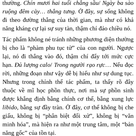
thường.
Chín mươi hai tuổi chẳng sầu
/
Ngày ba sào
ruộng đêm cày… thẳng tưng
. Ở đây, sự sống không
đi theo đường thẳng của thời gian, mà như có khả
năng kháng cự lại sự suy tàn, thậm chí đảo chiều nó.
Tác phẩm không né tránh những phương diện thường
bị cho là “phàm phu tục tử” của con người. Ngược
lại, nó đi thẳng vào đó, thậm chí đẩy tới mức cực
hạn.
Đủ lượng calo
/
Trong người rạo rực
… Nếu đọc
rời, những đoạn như vậy dễ bị hiểu như sự dung tục.
Nhưng trong chỉnh thể tác phẩm, ta thấy rõ đây
thuộc về mĩ học phồn thực, nơi mà sự phồn sinh
được khẳng định bằng chính cơ thể, bằng xung lực
libido
, bằng sự đầy tràn. Ở đây, cơ thể không bị che
giấu, không bị “phân biệt đối xử”, không bị “văn
minh hóa”, mà hiện ra như một trung tâm, một “bản
năng gốc” của tồn tại.