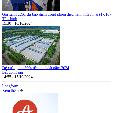
Giá xăng được dự báo giảm trong phiên điều hành ngày mai (17/10)
Tài chính
15:30 - 16/10/2024
Đề xuất giảm 30% tiền thuê đất năm 2024
Bất động sản
14:55 - 15/10/2024
Long
f
orm
Xem thêm