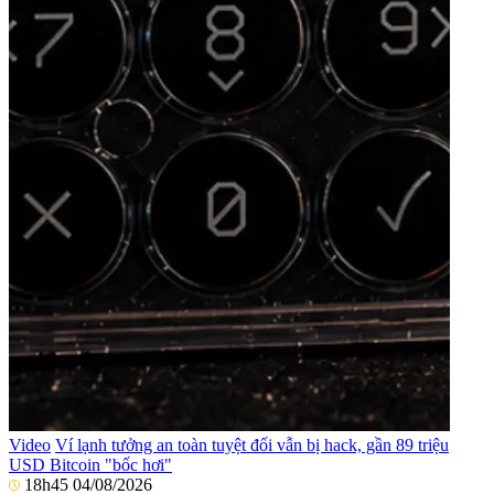
Video
Ví lạnh tưởng an toàn tuyệt đối vẫn bị hack, gần 89 triệu
USD Bitcoin "bốc hơi"
18h45 04/08/2026