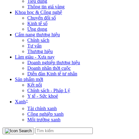
Tiêu dùng
Thông tin giá vàng
Khoa học & Công nghệ
Chuyển đổi số
Kinh tế số
Ứng dụng
Cẩm nang thương hiệu
Chính sách
Tư vấn
Thương hiệu
Làm giàu - Xưa nay
Doanh nghiệp thương hiệu
Doanh nhân thời cuộc
Diễn đàn Kinh tế tư nhân
Sản phẩm mới
Kết nối
Chính sách - Pháp Lý
Y tế - Sức khoẻ
+
Xanh
Tài chính xanh
Công nghiệp xanh
Môi trường xanh