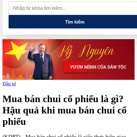
tiếng và vướng vòng lao lý
Vietnam Sport Show 2026 quy tụ
520 gian hàng, thúc đẩy kết nối ngành thể thao Việt Nam với thế
giới
Thiết kế kiến trúc biểu tượng của Newtown Diamond được
vinh danh tại Dot Property Awards 2026
Tìm kiếm
Đầu tư
Mua bán chui cổ phiếu là gì?
Hậu quả khi mua bán chui cổ
phiếu
(KDPT)
- Mua bán chui cổ phiếu là việc thực hiện giao