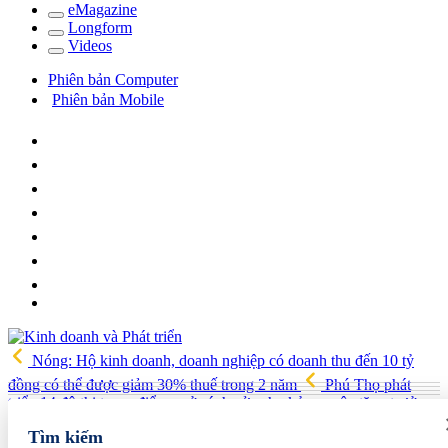
e
Magazine
Long
f
orm
Video
s
Phiên bản Computer
Phiên bản Mobile
Nóng: Hộ kinh doanh, doanh nghiệp có doanh thu đến 10 tỷ
đồng có thể được giảm 30% thuế trong 2 năm
Phú Thọ phát
triển 14 đô thị trọng điểm, mở cánh cửa cho kỷ nguyên tăng trưởng
mới
Vua quạt Trần Đình Tiệp: Từ bán quạt đến TikToker nổi
Tìm kiếm