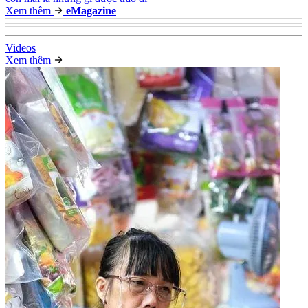
Xem thêm
e
Magazine
Video
s
Xem thêm