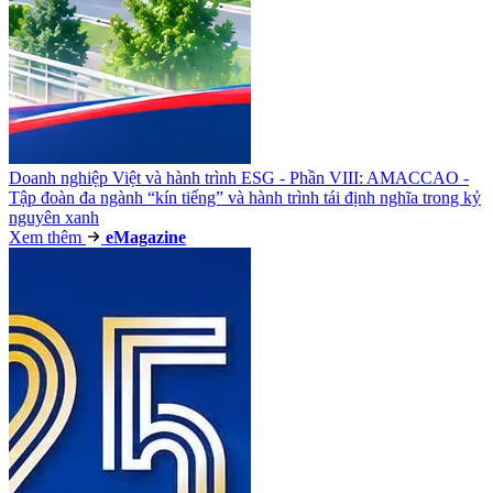
Doanh nghiệp Việt và hành trình ESG - Phần VIII: AMACCAO -
Tập đoàn đa ngành “kín tiếng” và hành trình tái định nghĩa trong kỷ
nguyên xanh
Xem thêm
e
Magazine