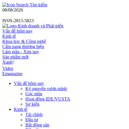
Tìm kiếm
08/08/2026
ISSN-2815-5823
Vấn đề hôm nay
Kinh tế
Khoa học & Công nghệ
Cẩm nang thương hiệu
Làm giàu - Xưa nay
Sản phẩm mới
+
Xanh
Video
Emagazine
Vấn đề hôm nay
Kỷ nguyên vươn mình
Góc nhìn
Hoạt động IDE/VUSTA
Sự kiện
Kinh tế
Tài chính
Đầu tư
Bất động sản