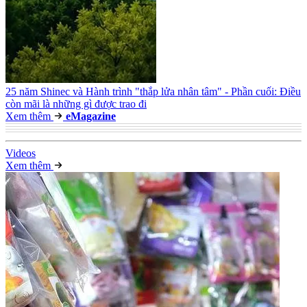
25 năm Shinec và Hành trình "thắp lửa nhân tâm" - Phần cuối: Điều
còn mãi là những gì được trao đi
Xem thêm
e
Magazine
Video
s
Xem thêm