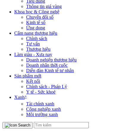
Tiêu dùng
Thông tin giá vàng
Khoa học & Công nghệ
Chuyển đổi số
Kinh tế số
Ứng dụng
Cẩm nang thương hiệu
Chính sách
Tư vấn
Thương hiệu
Làm giàu - Xưa nay
Doanh nghiệp thương hiệu
Doanh nhân thời cuộc
Diễn đàn Kinh tế tư nhân
Sản phẩm mới
Kết nối
Chính sách - Pháp Lý
Y tế - Sức khoẻ
+
Xanh
Tài chính xanh
Công nghiệp xanh
Môi trường xanh