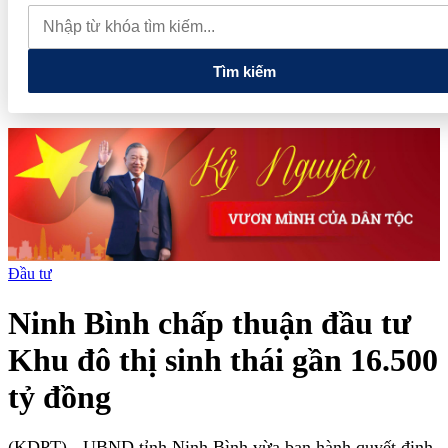
tiếng và vướng vòng lao lý
Vietnam Sport Show 2026 quy tụ
520 gian hàng, thúc đẩy kết nối ngành thể thao Việt Nam với thế
giới
Thiết kế kiến trúc biểu tượng của Newtown Diamond được
vinh danh tại Dot Property Awards 2026
Tìm kiếm
Đầu tư
Ninh Bình chấp thuận đầu tư
Khu đô thị sinh thái gần 16.500
tỷ đồng
(KDPT)
- UBND tỉnh Ninh Bình vừa ban hành quyết định