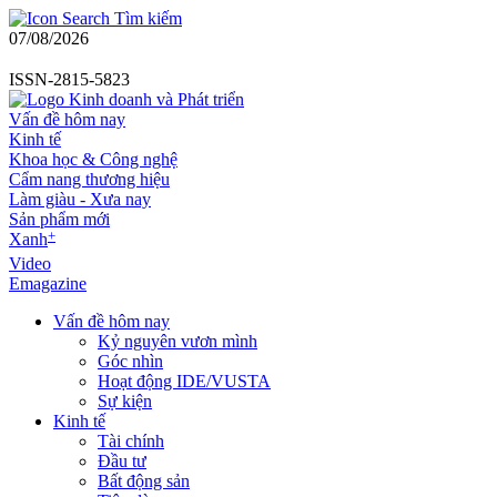
Tìm kiếm
07/08/2026
ISSN-2815-5823
Vấn đề hôm nay
Kinh tế
Khoa học & Công nghệ
Cẩm nang thương hiệu
Làm giàu - Xưa nay
Sản phẩm mới
+
Xanh
Video
Emagazine
Vấn đề hôm nay
Kỷ nguyên vươn mình
Góc nhìn
Hoạt động IDE/VUSTA
Sự kiện
Kinh tế
Tài chính
Đầu tư
Bất động sản