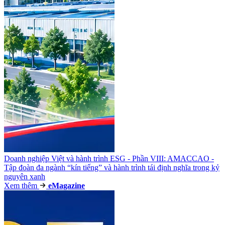
Doanh nghiệp Việt và hành trình ESG - Phần VIII: AMACCAO -
Tập đoàn đa ngành “kín tiếng” và hành trình tái định nghĩa trong kỷ
nguyên xanh
Xem thêm
e
Magazine