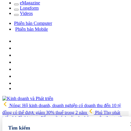
e
Magazine
Long
f
orm
Video
s
Phiên bản Computer
Phiên bản Mobile
Nóng: Hộ kinh doanh, doanh nghiệp có doanh thu đến 10 tỷ
đồng có thể được giảm 30% thuế trong 2 năm
Phú Thọ phát
triển 14 đô thị trọng điểm, mở cánh cửa cho kỷ nguyên tăng trưởng
mới
Vua quạt Trần Đình Tiệp: Từ bán quạt đến TikToker nổi
Tìm kiếm