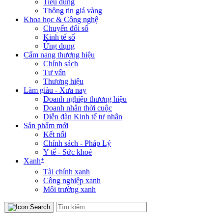
Tiêu dùng
Thông tin giá vàng
Khoa học & Công nghệ
Chuyển đổi số
Kinh tế số
Ứng dụng
Cẩm nang thương hiệu
Chính sách
Tư vấn
Thương hiệu
Làm giàu - Xưa nay
Doanh nghiệp thương hiệu
Doanh nhân thời cuộc
Diễn đàn Kinh tế tư nhân
Sản phẩm mới
Kết nối
Chính sách - Pháp Lý
Y tế - Sức khoẻ
+
Xanh
Tài chính xanh
Công nghiệp xanh
Môi trường xanh