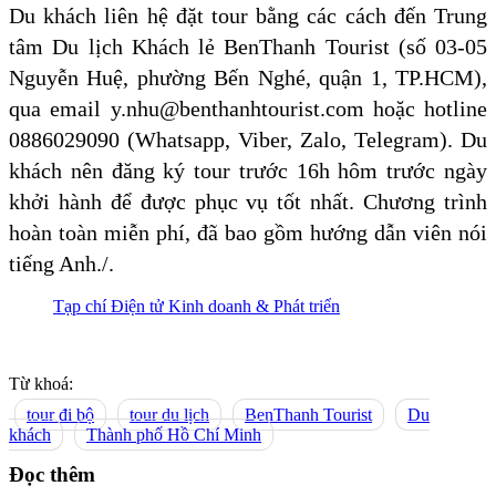
Du khách liên hệ đặt tour bằng các cách đến Trung
tâm Du lịch Khách lẻ BenThanh Tourist (số 03-05
Nguyễn Huệ, phường Bến Nghé, quận 1, TP.HCM),
qua email y.nhu@benthanhtourist.com hoặc hotline
0886029090 (Whatsapp, Viber, Zalo, Telegram). Du
khách nên đăng ký tour trước 16h hôm trước ngày
khởi hành để được phục vụ tốt nhất. Chương trình
hoàn toàn miễn phí, đã bao gồm hướng dẫn viên nói
tiếng Anh./.
Tạp chí Điện tử Kinh doanh & Phát triển
Từ khoá:
tour đi bộ
tour du lịch
BenThanh Tourist
Du
khách
Thành phố Hồ Chí Minh
Đọc thêm