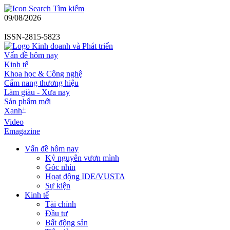
Tìm kiếm
09/08/2026
ISSN-2815-5823
Vấn đề hôm nay
Kinh tế
Khoa học & Công nghệ
Cẩm nang thương hiệu
Làm giàu - Xưa nay
Sản phẩm mới
+
Xanh
Video
Emagazine
Vấn đề hôm nay
Kỷ nguyên vươn mình
Góc nhìn
Hoạt động IDE/VUSTA
Sự kiện
Kinh tế
Tài chính
Đầu tư
Bất động sản