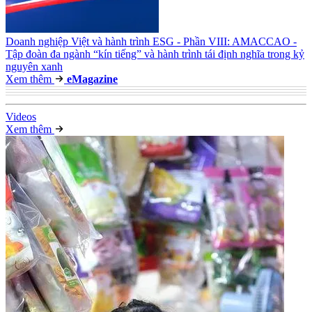
Doanh nghiệp Việt và hành trình ESG - Phần VIII: AMACCAO -
Tập đoàn đa ngành “kín tiếng” và hành trình tái định nghĩa trong kỷ
nguyên xanh
Xem thêm
e
Magazine
Video
s
Xem thêm