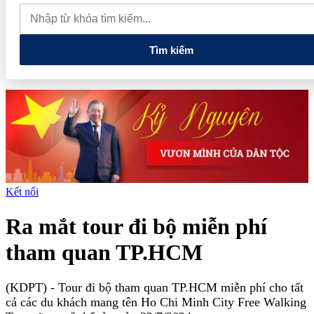
thăm Australia và New Zealand
Quốc hội tiếp tục thảo luận về
hai dự án luật liên quan đến lĩnh vực tài chính, ngân hàng
Tìm kiếm
Kết nối
Ra mắt tour đi bộ miễn phí
tham quan TP.HCM
(KDPT)
- Tour đi bộ tham quan TP.HCM miễn phí cho tất
cả các du khách mang tên Ho Chi Minh City Free Walking