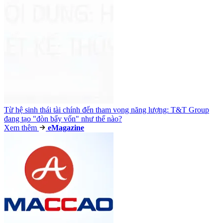
Từ hệ sinh thái tài chính đến tham vọng năng lượng: T&T Group
đang tạo "đòn bẩy vốn" như thế nào?
Xem thêm
e
Magazine