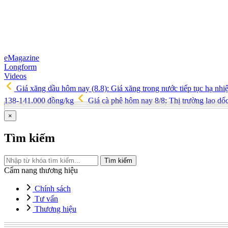
eMagazine
Longform
Videos
Giá xăng dầu hôm nay (8.8): Giá xăng trong nước tiếp tục hạ nhi
138-141.000 đồng/kg
Giá cà phê hôm nay 8/8: Thị trường lao d
×
Tìm kiếm
Tìm kiếm
Cẩm nang thương hiệu
Chính sách
Tư vấn
Thương hiệu