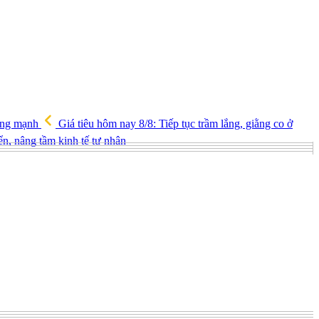
tăng mạnh
Giá tiêu hôm nay 8/8: Tiếp tục trầm lắng, giằng co ở
iển, nâng tầm kinh tế tư nhân