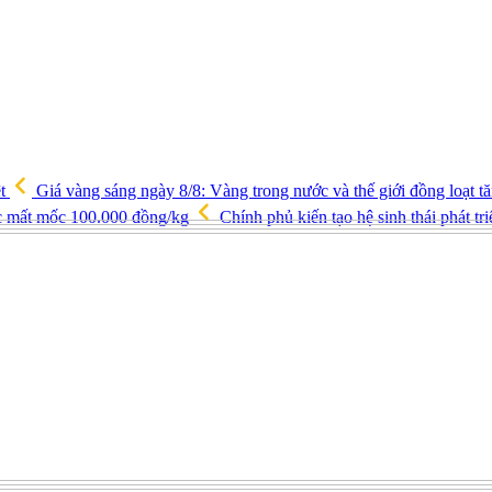
ệt
Giá vàng sáng ngày 8/8: Vàng trong nước và thế giới đồng loạt 
ốc mất mốc 100.000 đồng/kg
Chính phủ kiến tạo hệ sinh thái phát tr