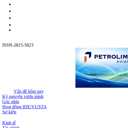
ISSN-2815-5823
Vấn đề hôm nay
Kỷ nguyên vươn mình
Góc nhìn
Hoạt động IDE/VUSTA
Sự kiện
Kinh tế
Tài chính