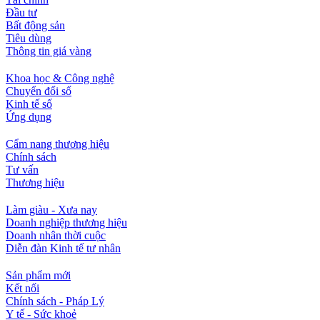
Đầu tư
Bất động sản
Tiêu dùng
Thông tin giá vàng
Khoa học & Công nghệ
Chuyển đổi số
Kinh tế số
Ứng dụng
Cẩm nang thương hiệu
Chính sách
Tư vấn
Thương hiệu
Làm giàu - Xưa nay
Doanh nghiệp thương hiệu
Doanh nhân thời cuộc
Diễn đàn Kinh tế tư nhân
Sản phẩm mới
Kết nối
Chính sách - Pháp Lý
Y tế - Sức khoẻ