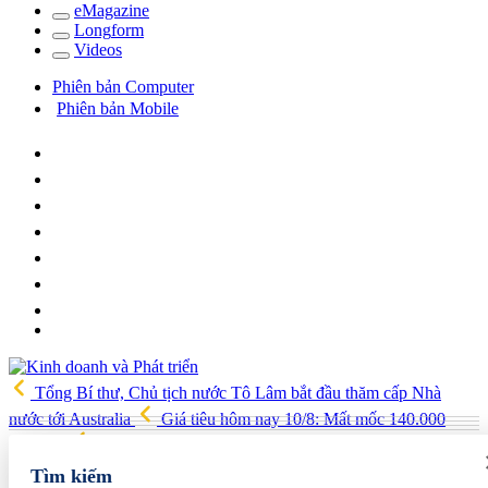
e
Magazine
Long
f
orm
Video
s
Phiên bản Computer
Phiên bản Mobile
Tổng Bí thư, Chủ tịch nước Tô Lâm bắt đầu thăm cấp Nhà
nước tới Australia
Giá tiêu hôm nay 10/8: Mất mốc 140.000
đồng/kg
Giá cà phê hôm nay 10/8: Cà phê Tây Nguyên đi
ngang ở mốc 96.900 đồng/kg
Hầm xuyên núi Tam Đảo: Công
Tìm kiếm