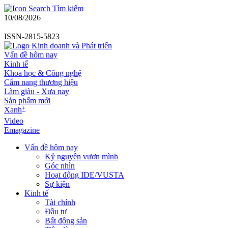
Tìm kiếm
10/08/2026
ISSN-2815-5823
Vấn đề hôm nay
Kinh tế
Khoa học & Công nghệ
Cẩm nang thương hiệu
Làm giàu - Xưa nay
Sản phẩm mới
+
Xanh
Video
Emagazine
Vấn đề hôm nay
Kỷ nguyên vươn mình
Góc nhìn
Hoạt động IDE/VUSTA
Sự kiện
Kinh tế
Tài chính
Đầu tư
Bất động sản