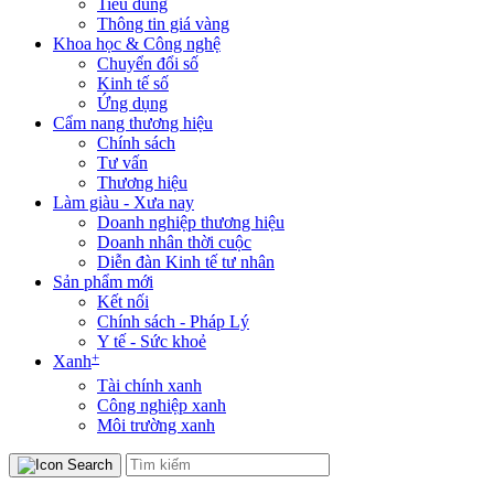
Tiêu dùng
Thông tin giá vàng
Khoa học & Công nghệ
Chuyển đổi số
Kinh tế số
Ứng dụng
Cẩm nang thương hiệu
Chính sách
Tư vấn
Thương hiệu
Làm giàu - Xưa nay
Doanh nghiệp thương hiệu
Doanh nhân thời cuộc
Diễn đàn Kinh tế tư nhân
Sản phẩm mới
Kết nối
Chính sách - Pháp Lý
Y tế - Sức khoẻ
+
Xanh
Tài chính xanh
Công nghiệp xanh
Môi trường xanh