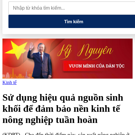
trình có ý nghĩa chiến lược phát triển kinh tế, văn hóa và du lịch khu
vực phía Bắc
Bảo Tín Mạnh Hải, PNJ, Mi Hồng lên tiếng sau
kết luận thanh tra
Tìm kiếm
Kinh tế
Sử dụng hiệu quả nguồn sinh
khối để đảm bảo nền kinh tế
nông nghiệp tuần hoàn
(KDPT)
- Cho đến thời điểm này, sản xuất nông nghiệp ở