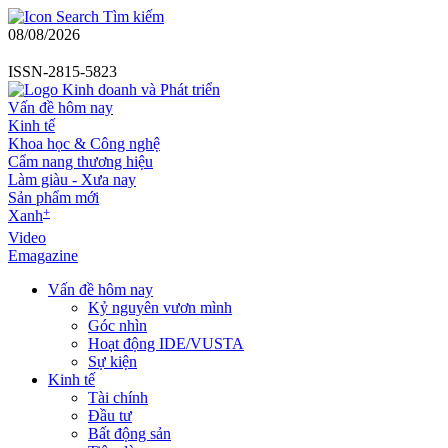
Tìm kiếm
08/08/2026
ISSN-2815-5823
Vấn đề hôm nay
Kinh tế
Khoa học & Công nghệ
Cẩm nang thương hiệu
Làm giàu - Xưa nay
Sản phẩm mới
+
Xanh
Video
Emagazine
Vấn đề hôm nay
Kỷ nguyên vươn mình
Góc nhìn
Hoạt động IDE/VUSTA
Sự kiện
Kinh tế
Tài chính
Đầu tư
Bất động sản