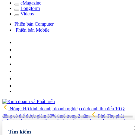
e
Magazine
Long
f
orm
Video
s
Phiên bản Computer
Phiên bản Mobile
Nóng: Hộ kinh doanh, doanh nghiệp có doanh thu đến 10 tỷ
đồng có thể được giảm 30% thuế trong 2 năm
Phú Thọ phát
triển 14 đô thị trọng điểm, mở cánh cửa cho kỷ nguyên tăng trưởng
mới
Vua quạt Trần Đình Tiệp: Từ bán quạt đến TikToker nổi
Tìm kiếm