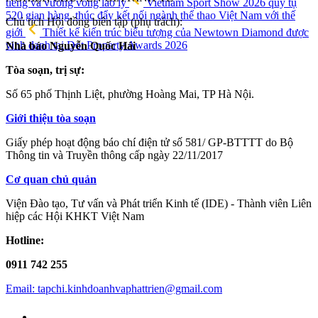
tiếng và vướng vòng lao lý
Vietnam Sport Show 2026 quy tụ
520 gian hàng, thúc đẩy kết nối ngành thể thao Việt Nam với thế
Chủ tịch Hội đồng biên tập (phụ trách):
giới
Thiết kế kiến trúc biểu tượng của Newtown Diamond được
vinh danh tại Dot Property Awards 2026
Nhà báo Nguyễn Quốc Hải
Tòa soạn, trị sự:
Số 65 phố Thịnh Liệt, phường Hoàng Mai, TP Hà Nội.
Giới thiệu tòa soạn
Giấy phép hoạt động báo chí điện tử số 581/ GP-BTTTT do Bộ
Thông tin và Truyền thông cấp ngày 22/11/2017
Cơ quan chủ quản
Viện Đào tạo, Tư vấn và Phát triển Kinh tế (IDE) - Thành viên Liên
hiệp các Hội KHKT Việt Nam
Hotline:
0911 742 255
Email: tapchi.kinhdoanhvaphattrien@gmail.com