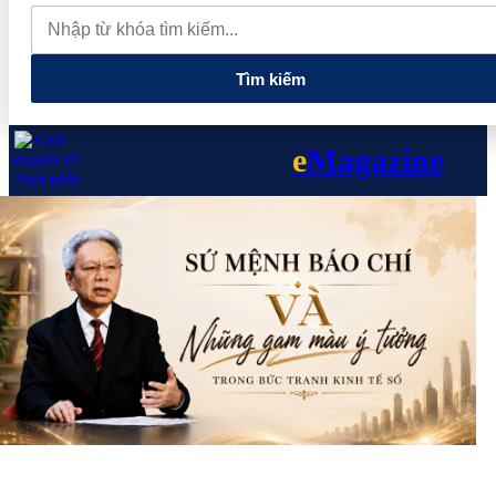
tiếng và vướng vòng lao lý
Vietnam Sport Show 2026 quy tụ
520 gian hàng, thúc đẩy kết nối ngành thể thao Việt Nam với thế
giới
Thiết kế kiến trúc biểu tượng của Newtown Diamond được
vinh danh tại Dot Property Awards 2026
Tìm kiếm
e
Magazine