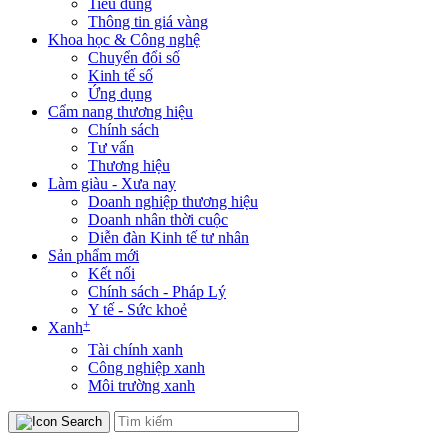
Tiêu dùng
Thông tin giá vàng
Khoa học & Công nghệ
Chuyển đổi số
Kinh tế số
Ứng dụng
Cẩm nang thương hiệu
Chính sách
Tư vấn
Thương hiệu
Làm giàu - Xưa nay
Doanh nghiệp thương hiệu
Doanh nhân thời cuộc
Diễn đàn Kinh tế tư nhân
Sản phẩm mới
Kết nối
Chính sách - Pháp Lý
Y tế - Sức khoẻ
+
Xanh
Tài chính xanh
Công nghiệp xanh
Môi trường xanh