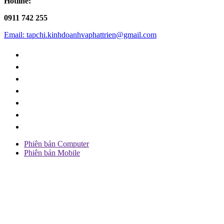
Hotline:
0911 742 255
Email: tapchi.kinhdoanhvaphattrien@gmail.com
Phiên bản Computer
Phiên bản Mobile