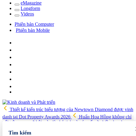
e
Magazine
Long
f
orm
Video
s
Phiên bản Computer
Phiên bản Mobile
Thiết kế kiến trúc biểu tượng của Newtown Diamond được vinh
danh tại Dot Property Awards 2026
Huấn Hoa Hồng không chỉ
nổi trên mạng xã hội, còn là chủ tịch và góp vốn ở nhiều doanh
nghiệp
Nhận định chứng khoán tuần 3-7/8: VN-Index hướng
Tìm kiếm