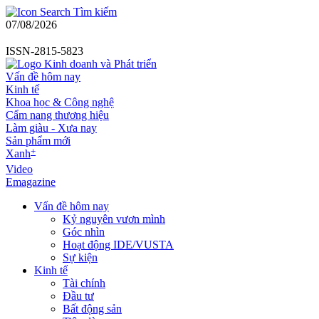
Tìm kiếm
07/08/2026
ISSN-2815-5823
Vấn đề hôm nay
Kinh tế
Khoa học & Công nghệ
Cẩm nang thương hiệu
Làm giàu - Xưa nay
Sản phẩm mới
+
Xanh
Video
Emagazine
Vấn đề hôm nay
Kỷ nguyên vươn mình
Góc nhìn
Hoạt động IDE/VUSTA
Sự kiện
Kinh tế
Tài chính
Đầu tư
Bất động sản