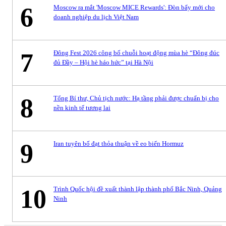
6
Moscow ra mắt 'Moscow MICE Rewards': Đòn bẩy mới cho
doanh nghiệp du lịch Việt Nam
7
Đông Fest 2026 công bố chuỗi hoạt động mùa hè “Đông đúc
đủ Đầy – Hội hè háo hức” tại Hà Nội
8
Tổng Bí thư, Chủ tịch nước: Hạ tầng phải được chuẩn bị cho
nền kinh tế tương lai
9
Iran tuyên bố đạt thỏa thuận về eo biển Hormuz
10
Trình Quốc hội đề xuất thành lập thành phố Bắc Ninh, Quảng
Ninh