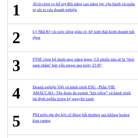
1
AI từ công cụ hỗ trợ đến nâng cao năng lực vận hành và quản
trị rủi ro của doanh nghiệp
2
Lý Nhã Kỳ và cuộc sống giàu có, hệ sinh thái kinh doanh trải
rộng
3
FTSE công bố danh mục nâng hạng: Cổ phiếu nào sẽ là "thỏi
nam châm" hút vốn ngoại sau ngày 21/8?
4
Doanh nghiệp Việt và hành trình ESG - Phần VIII:
AMACCAO - Tập đoàn đa ngành “kín tiếng” và hành trình
tái định nghĩa trong kỷ nguyên xanh
5
PNJ triệu tập đại hội cổ đông bất thường sau khủng hoảng
kim cương