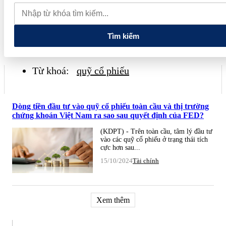
mốc 1.800 điểm, dòng tiền chờ cú hích từ nâng hạng FTSE
Grab bị Ủy ban Cạnh tranh Quốc gia xử phạt hơn 1,3 tỷ đồng
Tản văn: Về xứ hoa
Tìm kiếm
Từ khoá:
quỹ cổ phiếu
Dòng tiền đầu tư vào quỹ cổ phiếu toàn cầu và thị trường
chứng khoán Việt Nam ra sao sau quyết định của FED?
(KDPT) - Trên toàn cầu, tâm lý đầu tư
vào các quỹ cổ phiếu ở trạng thái tích
cực hơn sau...
15/10/2024
Tài chính
Xem thêm