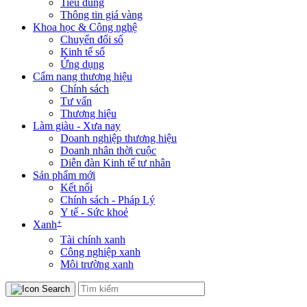
Tiêu dùng
Thông tin giá vàng
Khoa học & Công nghệ
Chuyển đổi số
Kinh tế số
Ứng dụng
Cẩm nang thương hiệu
Chính sách
Tư vấn
Thương hiệu
Làm giàu - Xưa nay
Doanh nghiệp thương hiệu
Doanh nhân thời cuộc
Diễn đàn Kinh tế tư nhân
Sản phẩm mới
Kết nối
Chính sách - Pháp Lý
Y tế - Sức khoẻ
+
Xanh
Tài chính xanh
Công nghiệp xanh
Môi trường xanh