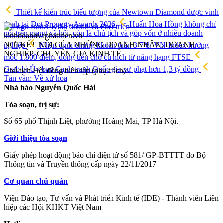
Thiết kế kiến trúc biểu tượng của Newtown Diamond được vinh
danh tại Dot Property Awards 2026
Huấn Hoa Hồng không chỉ
nổi trên mạng xã hội, còn là chủ tịch và góp vốn ở nhiều doanh
kinhdoanhvaphattrien.vn
NƠI KẾT NỐI CỦA NHỮNG DOANH NHÂN, DOANH
nghiệp
Nhận định chứng khoán tuần 3-7/8: VN-Index hướng
NGHIỆP, CHUYÊN GIA KINH TẾ
mốc 1.800 điểm, dòng tiền chờ cú hích từ nâng hạng FTSE
Grab bị Ủy ban Cạnh tranh Quốc gia xử phạt hơn 1,3 tỷ đồng
Chủ tịch Hội đồng biên tập (phụ trách):
Tản văn: Về xứ hoa
Nhà báo Nguyễn Quốc Hải
Tòa soạn, trị sự:
Số 65 phố Thịnh Liệt, phường Hoàng Mai, TP Hà Nội.
Giới thiệu tòa soạn
Giấy phép hoạt động báo chí điện tử số 581/ GP-BTTTT do Bộ
Thông tin và Truyền thông cấp ngày 22/11/2017
Cơ quan chủ quản
Viện Đào tạo, Tư vấn và Phát triển Kinh tế (IDE) - Thành viên Liên
hiệp các Hội KHKT Việt Nam