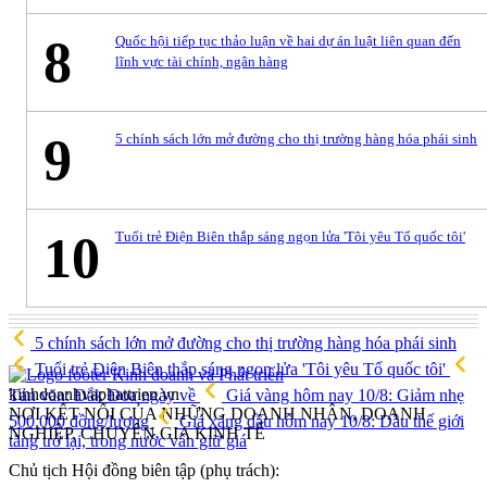
8
Quốc hội tiếp tục thảo luận về hai dự án luật liên quan đến
lĩnh vực tài chính, ngân hàng
9
5 chính sách lớn mở đường cho thị trường hàng hóa phái sinh
10
Tuổi trẻ Điện Biên thắp sáng ngọn lửa 'Tôi yêu Tổ quốc tôi'
5 chính sách lớn mở đường cho thị trường hàng hóa phái sinh
Tuổi trẻ Điện Biên thắp sáng ngọn lửa 'Tôi yêu Tổ quốc tôi'
kinhdoanhvaphattrien.vn
Tản văn: Đắk Đoa ngày về
Giá vàng hôm nay 10/8: Giảm nhẹ
NƠI KẾT NỐI CỦA NHỮNG DOANH NHÂN, DOANH
500.000 đồng/lượng
Giá xăng dầu hôm nay 10/8: Dầu thế giới
NGHIỆP, CHUYÊN GIA KINH TẾ
tăng trở lại, trong nước vẫn giữ giá
Chủ tịch Hội đồng biên tập (phụ trách):