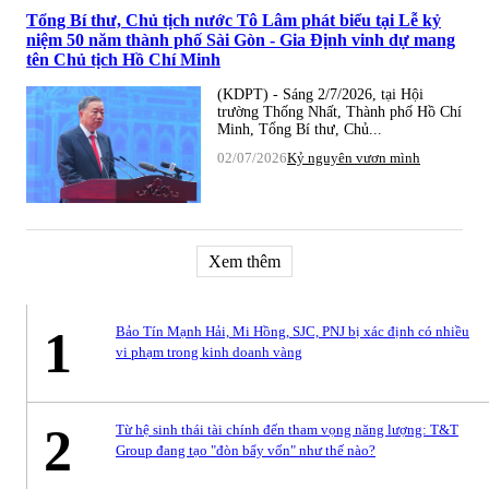
Tổng Bí thư, Chủ tịch nước Tô Lâm phát biểu tại Lễ kỷ
niệm 50 năm thành phố Sài Gòn - Gia Định vinh dự mang
tên Chủ tịch Hồ Chí Minh
(KDPT) - Sáng 2/7/2026, tại Hội
trường Thống Nhất, Thành phố Hồ Chí
Minh, Tổng Bí thư, Chủ...
02/07/2026
Kỷ nguyên vươn mình
Xem thêm
1
Bảo Tín Mạnh Hải, Mi Hồng, SJC, PNJ bị xác định có nhiều
vi phạm trong kinh doanh vàng
2
Từ hệ sinh thái tài chính đến tham vọng năng lượng: T&T
Group đang tạo "đòn bẩy vốn" như thế nào?