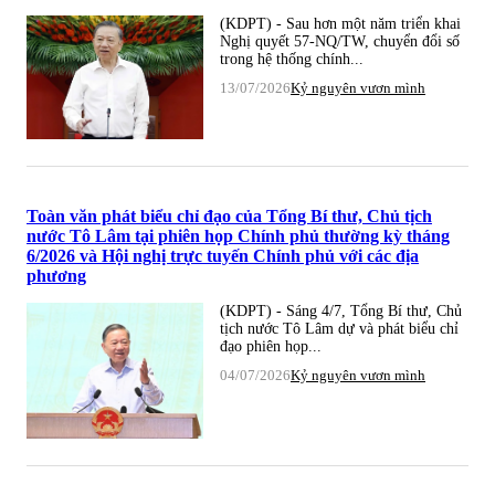
(KDPT) - Sau hơn một năm triển khai
Nghị quyết 57-NQ/TW, chuyển đổi số
trong hệ thống chính...
13/07/2026
Kỷ nguyên vươn mình
Toàn văn phát biểu chỉ đạo của Tổng Bí thư, Chủ tịch
nước Tô Lâm tại phiên họp Chính phủ thường kỳ tháng
6/2026 và Hội nghị trực tuyến Chính phủ với các địa
phương
(KDPT) - Sáng 4/7, Tổng Bí thư, Chủ
tịch nước Tô Lâm dự và phát biểu chỉ
đạo phiên họp...
04/07/2026
Kỷ nguyên vươn mình