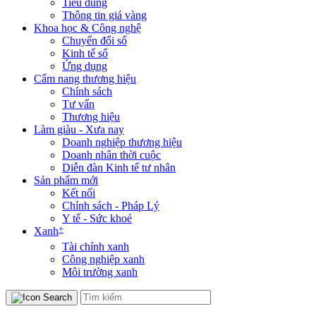
Tiêu dùng
Thông tin giá vàng
Khoa học & Công nghệ
Chuyển đổi số
Kinh tế số
Ứng dụng
Cẩm nang thương hiệu
Chính sách
Tư vấn
Thương hiệu
Làm giàu - Xưa nay
Doanh nghiệp thương hiệu
Doanh nhân thời cuộc
Diễn đàn Kinh tế tư nhân
Sản phẩm mới
Kết nối
Chính sách - Pháp Lý
Y tế - Sức khoẻ
+
Xanh
Tài chính xanh
Công nghiệp xanh
Môi trường xanh