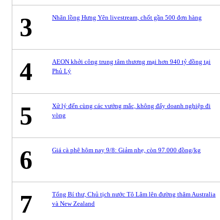
3
Nhãn lồng Hưng Yên livestream, chốt gần 500 đơn hàng
4
AEON khởi công trung tâm thương mại hơn 940 tỷ đồng tại
Phủ Lý
5
Xử lý đến cùng các vướng mắc, không đẩy doanh nghiệp đi
vòng
6
Giá cà phê hôm nay 9/8: Giảm nhẹ, còn 97.000 đồng/kg
7
Tổng Bí thư, Chủ tịch nước Tô Lâm lên đường thăm Australia
và New Zealand