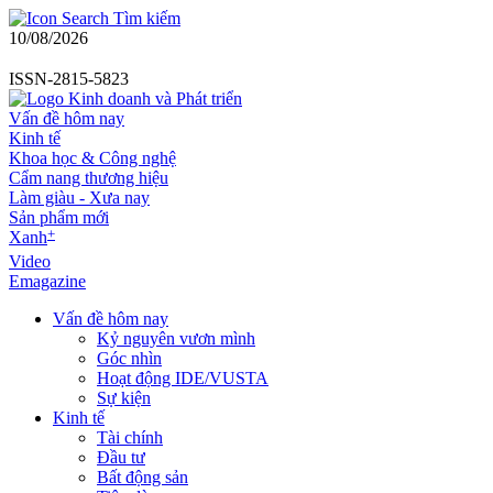
Tìm kiếm
10/08/2026
ISSN-2815-5823
Vấn đề hôm nay
Kinh tế
Khoa học & Công nghệ
Cẩm nang thương hiệu
Làm giàu - Xưa nay
Sản phẩm mới
+
Xanh
Video
Emagazine
Vấn đề hôm nay
Kỷ nguyên vươn mình
Góc nhìn
Hoạt động IDE/VUSTA
Sự kiện
Kinh tế
Tài chính
Đầu tư
Bất động sản