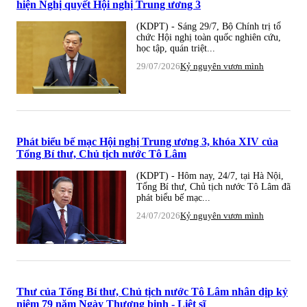
hiện Nghị quyết Hội nghị Trung ương 3
(KDPT) - Sáng 29/7, Bộ Chính trị tổ
chức Hội nghị toàn quốc nghiên cứu,
học tập, quán triệt...
29/07/2026
Kỷ nguyên vươn mình
Phát biểu bế mạc Hội nghị Trung ương 3, khóa XIV của
Tổng Bí thư, Chủ tịch nước Tô Lâm
(KDPT) - Hôm nay, 24/7, tại Hà Nội,
Tổng Bí thư, Chủ tịch nước Tô Lâm đã
phát biểu bế mạc...
24/07/2026
Kỷ nguyên vươn mình
Thư của Tổng Bí thư, Chủ tịch nước Tô Lâm nhân dịp kỷ
niệm 79 năm Ngày Thương binh - Liệt sĩ